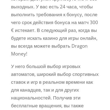
выходных. У вас есть 24 часа, чтобы
выполнить требования к бонусу, после
чего срок действия бонуса на матч 300
€ истекает. В следующий раз, когда вы
будете искать казино для игры онлайн,
вы всегда можете выбрать Dragon
Money!
У него большой выбор игровых
автоматов, широкий выбор спортивных
ставок и игр в реальном времени как
для канадцев, так и для других
национальностей. Получив эти
бесплатные вращения, вы также