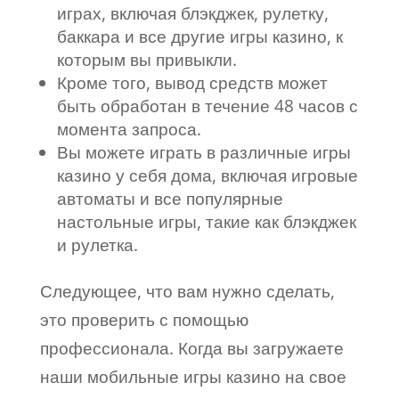
играх, включая блэкджек, рулетку,
баккара и все другие игры казино, к
которым вы привыкли.
Кроме того, вывод средств может
быть обработан в течение 48 часов с
момента запроса.
Вы можете играть в различные игры
казино у себя дома, включая игровые
автоматы и все популярные
настольные игры, такие как блэкджек
и рулетка.
Следующее, что вам нужно сделать,
это проверить с помощью
профессионала. Когда вы загружаете
наши мобильные игры казино на свое