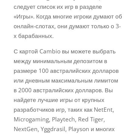
следует список их игр в разделе
«Игры». Когда многие игроки думают об
онлайн-слотах, они думают только о 3-
х барабанных.
С картой Cambio вы можете выбрать
между минимальным депозитом в
размере 100 австралийских долларов
или дневным максимальным лимитом
в 2000 австралийских долларов. Вы
найдете лучшие игры от крупных
разработчиков игр, таких как NetEnt,
Microgaming, Playtech, Red Tiger,
NextGen, Yggdrasil, Playson и многих