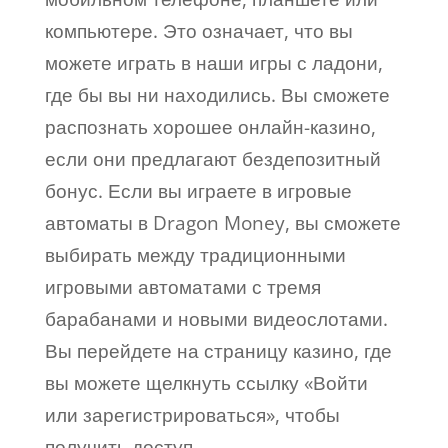
компьютере. Это означает, что вы
можете играть в наши игры с ладони,
где бы вы ни находились. Вы сможете
распознать хорошее онлайн-казино,
если они предлагают бездепозитный
бонус. Если вы играете в игровые
автоматы в Dragon Money, вы сможете
выбирать между традиционными
игровыми автоматами с тремя
барабанами и новыми видеослотами.
Вы перейдете на страницу казино, где
вы можете щелкнуть ссылку «Войти
или зарегистрироваться», чтобы
получить доступ.