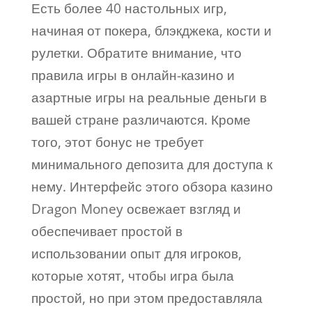
Есть более 40 настольных игр,
начиная от покера, блэкджека, кости и
рулетки. Обратите внимание, что
правила игры в онлайн-казино и
азартные игры на реальные деньги в
вашей стране различаются. Кроме
того, этот бонус не требует
минимального депозита для доступа к
нему. Интерфейс этого обзора казино
Dragon Money освежает взгляд и
обеспечивает простой в
использовании опыт для игроков,
которые хотят, чтобы игра была
простой, но при этом предоставляла