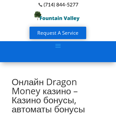
Request A Service
Онлайн Dragon
Money казино –
Казино бонусы,
автоматы бонусы