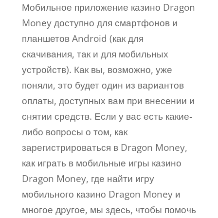
Мобильное приложение казино Dragon
Money доступно для смартфонов и
планшетов Android (как для
скачивания, так и для мобильных
устройств). Как вы, возможно, уже
поняли, это будет один из вариантов
оплаты, доступных вам при внесении и
снятии средств. Если у вас есть какие-
либо вопросы о том, как
зарегистрироваться в Dragon Money,
как играть в мобильные игры казино
Dragon Money, где найти игру
мобильного казино Dragon Money и
многое другое, мы здесь, чтобы помочь