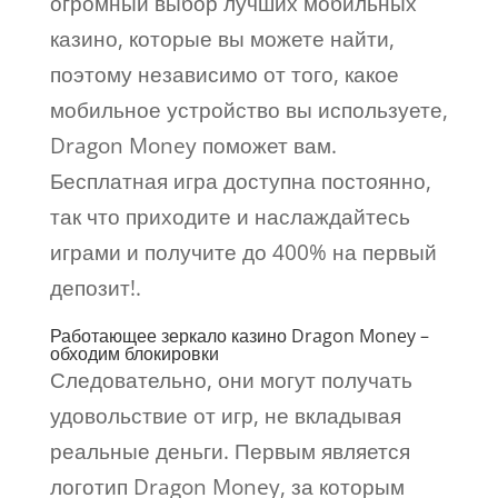
огромный выбор лучших мобильных
казино, которые вы можете найти,
поэтому независимо от того, какое
мобильное устройство вы используете,
Dragon Money поможет вам.
Бесплатная игра доступна постоянно,
так что приходите и наслаждайтесь
играми и получите до 400% на первый
депозит!.
Работающее зеркало казино Dragon Money –
обходим блокировки
Следовательно, они могут получать
удовольствие от игр, не вкладывая
реальные деньги. Первым является
логотип Dragon Money, за которым