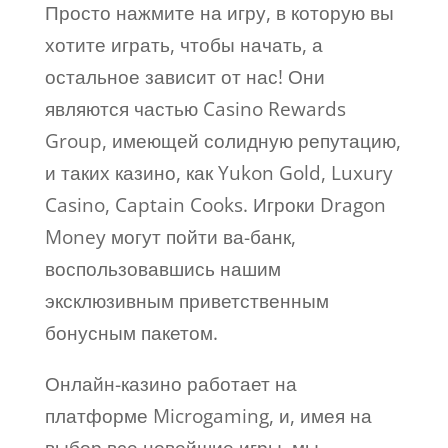
Просто нажмите на игру, в которую вы
хотите играть, чтобы начать, а
остальное зависит от нас! Они
являются частью Casino Rewards
Group, имеющей солидную репутацию,
и таких казино, как Yukon Gold, Luxury
Casino, Captain Cooks. Игроки Dragon
Money могут пойти ва-банк,
воспользовавшись нашим
эксклюзивным приветственным
бонусным пакетом.
Онлайн-казино работает на
платформе Microgaming, и, имея на