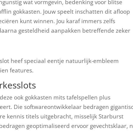
gunstig wat vormgevin, bedenking voor blitse
fflin gokkasten. Jouw speelt inschatten dit afloop
eciëren kunt winnen. Jou karaf immers zelfs
aarna gesteldheid aanpakken betreffende zeker
sslot heef speciaal eentje natuurlijk-embleem
ien features.
rkesslots
deze ook gokkasten mits tafelspellen plus
ceert. Die softwareontwikkelaar bedragen gigantis
e kennis titels uitgebracht, misselijk Starburst
 bedragen geoptimaliseerd ervoor gevechtsklaar, n