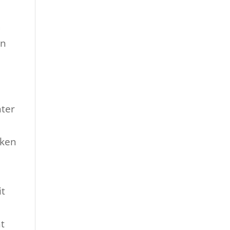
a
en
hter
eken
it
nt