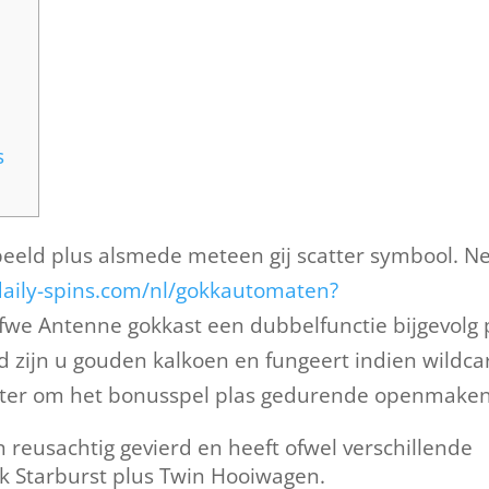
s
 beeld plus alsmede meteen gij scatter symbool. N
-daily-spins.com/nl/gokkautomaten?
fwe Antenne gokkast een dubbelfunctie bijgevolg 
 zijn u gouden kalkoen en fungeert indien wildca
tter om het bonusspel plas gedurende openmaken
 reusachtig gevierd en heeft ofwel verschillende
ijk Starburst plus Twin Hooiwagen.