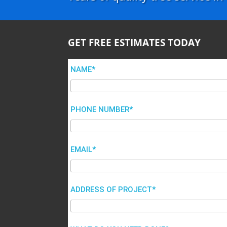
GET FREE ESTIMATES TODAY
NAME*
PHONE NUMBER*
EMAIL*
ADDRESS OF PROJECT*