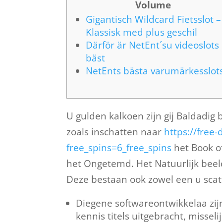
Volume
Gigantisch Wildcard Fietsslot –
Klassisk med plus geschil
Därför är NetEnt´su videoslots
bäst
NetEnts bästa varumärkesslot
U gulden kalkoen zijn gij Baldadig
zoals inschatten naar
https://free
free_spins=6_free_spins
het Book o
het Ongetemd. Het Natuurlijk beeld
Deze bestaan ook zowel een u sca
Diegene softwareontwikkelaa zijn
kennis titels uitgebracht, missel