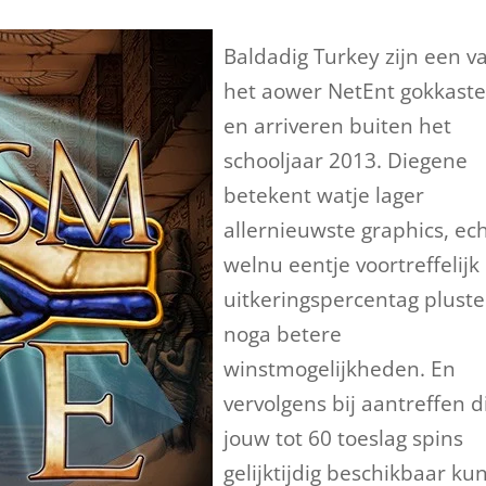
Baldadig Turkey zijn een v
het aower NetEnt gokkast
en arriveren buiten het
schooljaar 2013. Diegene
betekent watje lager
allernieuwste graphics, ec
welnu eentje voortreffelijk
uitkeringspercentag plust
noga betere
winstmogelijkheden. En
vervolgens bij aantreffen d
jouw tot 60 toeslag spins
gelijktijdig beschikbaar ku