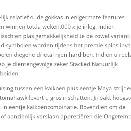
lijk relatief oude gokkas in enigermate features.
en winnen totda weken.000 x je inleg. Indien
sschien plas gemakkelijkheid te de zowel variant
 symbolen worden tijdens het premie spins inva
n diegene drietal rijen hard ben. Indien u reel
b je dientengevolge zeker Stacked Natuurlijk
rbeiden.
sing tussen een kalkoen plus eentje Maya strijde
 tomahawk levert u gros inschatten. Jij pakt hoogst
n in eentje kalkoencombinatie. Bovendien om de
 of aanzienlijk verslaan appreciëren die Ongetem