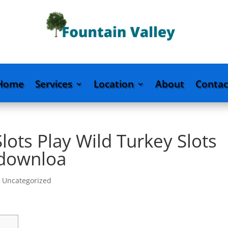
Home
Services
Location
About
Contac
ots Play Wild Turkey Slots
 downloa
|
Uncategorized