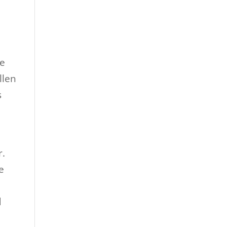
ie
llen
s
r.
e
d