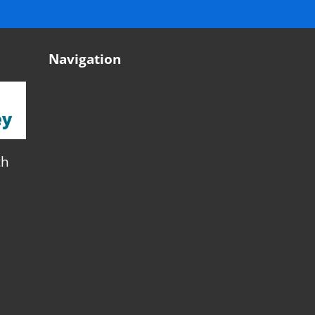
Navigation
th