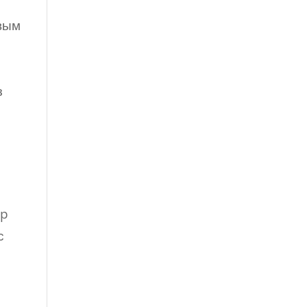
рвым
з
mp
с