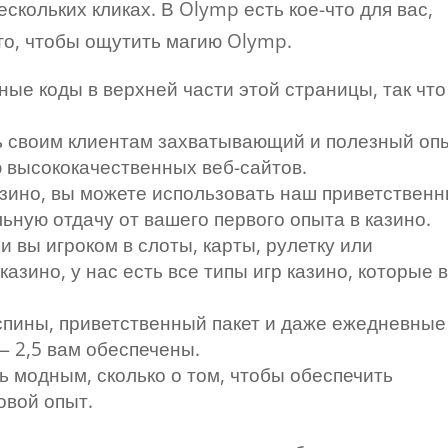
ескольких кликах. В Olymp есть кое-что для вас,
то, чтобы ощутить магию Olymp.
ые коды в верхней части этой страницы, так что
ь своим клиентам захватывающий и полезный оп
 высококачественных веб-сайтов.
азино, вы можете использовать наш приветствен
ьную отдачу от вашего первого опыта в казино.
и вы игроком в слоты, карты, рулетку или
азино, у нас есть все типы игр казино, которые 
спины, приветственный пакет и даже ежедневные
— 2,5 вам обеспечены.
ть модным, сколько о том, чтобы обеспечить
овой опыт.