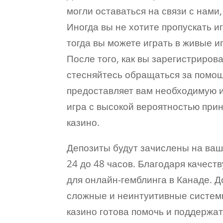
могли оставаться на связи с нами
Иногда вы не хотите пропускать и
тогда вы можете играть в живые иг
После того, как вы зарегистриров
стесняйтесь обращаться за помощ
предоставляет вам необходимую и
игра с высокой вероятностью прин
казино.
Депозиты будут зачислены на ваш 
24 до 48 часов. Благодаря качест
для онлайн-гемблинга в Канаде. Д
сложные и неинтуитивные систе
казино готова помочь и поддержать