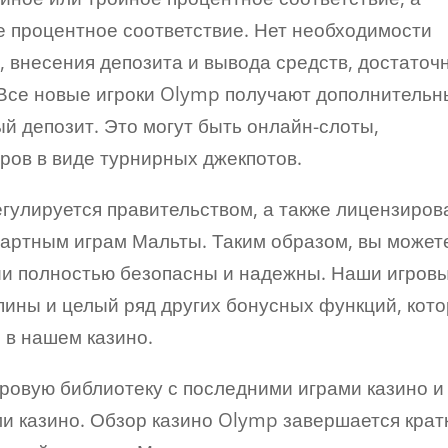
 процентное соответствие. Нет необходимости
, внесения депозита и вывода средств, достаточ
 Все новые игроки Olymp получают дополнитель
й депозит. Это могут быть онлайн-слоты,
ров в виде турнирных джекпотов.
гулируется правительством, а также лицензиров
зартным играм Мальты. Таким образом, вы может
ии полностью безопасны и надежны. Наши игров
ины и целый ряд других бонусных функций, кот
 в нашем казино.
ровую библиотеку с последними играми казино и
и казино. Обзор казино Olymp завершается крат