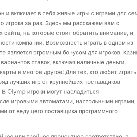
н и включает в себя живые игры с играми для се
о игрока за раз. Здесь мы расскажем вам о
 сайта, на которые стоит обратить внимание, и
ности компании. Возможность играть в одном из
те является огромным бонусом для игроков. Кази
вариантов ставок, включая наличные деньги,
-карты и многое другое! Для тех, кто любит играть
ряд лучших игр от крупнейших поставщиков
> В Olymp игроки могут насладиться
сле игровыми автоматами, настольными играми,
ами от ведущего поставщика программного
йное или тройное процентное соответствие, а