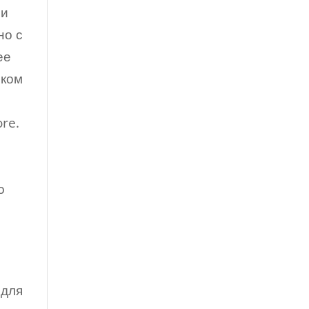
ми
но с
ее
чком
re.
о
 для