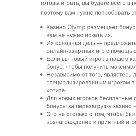
готовы играть, вы будете всего в н
поэтому вам нужно попробовать э
Казино Olymp размещает бонусн
вам не нужно искать их.
Их основная цель — предложит
онлайн-азартных игр с помощью
Если вы новый игрок в нашем к
бонус, чтобы получить максимал
Независимо от того, являетесь л
специализированным игроком в к
хотите.
Для новых игроков бесплатные 
бонусы за перезагрузку казино 
Это не столько о том, чтобы бы
вознаграждение и приятный игр