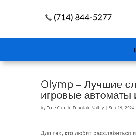
Olymp – Лучшие сло
игровые автоматы 
by
Tree Care in Fountain Valley
|
Sep 19, 2024
Для тех, кто любит расслабиться 