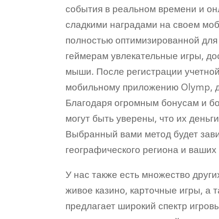
события в реальном времени и он
сладкими наградами на своем мо
полностью оптимизированной для
геймерам увлекательные игры, до
мыши. После регистрации учетной
мобильному приложению Olymp, дос
Благодаря огромным бонусам и б
могут быть уверены, что их деньг
Выбранный вами метод будет зави
географического региона и ваших
У нас также есть множество других
живое казино, карточные игры, а
предлагает широкий спектр игров