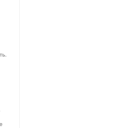
ть.
.
е