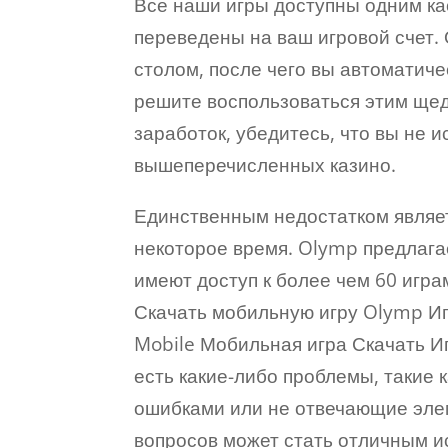
Все наши игры доступны одним ка
переведены на ваш игровой счет. 
столом, после чего вы автоматич
решите воспользоваться этим ще
заработок, убедитесь, что вы не и
вышеперечисленных казино.
Единственным недостатком являет
некоторое время. Olymp предлагае
имеют доступ к более чем 60 игр
Скачать мобильную игру Olymp Иг
Mobile Мобильная игра Скачать И
есть какие-либо проблемы, такие 
ошибками или не отвечающие эле
вопросов может стать отличным 