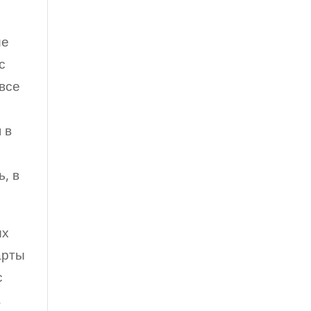
ие
с
 все
 в
, в
ых
арты
с
,