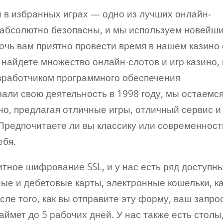
в избранных играх — одно из лучших онлайн-
 абсолютно безопасны, и мы используем новейш
очь вам приятно провести время в нашем казино 
найдете множество онлайн-слотов и игр казино,
зработчиком программного обеспечения
чали свою деятельность в 1998 году, мы остаемся
но, предлагая отличные игры, отличный сервис и
Предпочитаете ли вы классику или современность
ебя.
тное шифрование SSL, и у нас есть ряд доступн
ные и дебетовые карты, электронные кошельки, к
сле того, как вы отправите эту форму, ваш запро
аймет до 5 рабочих дней. У нас также есть столы