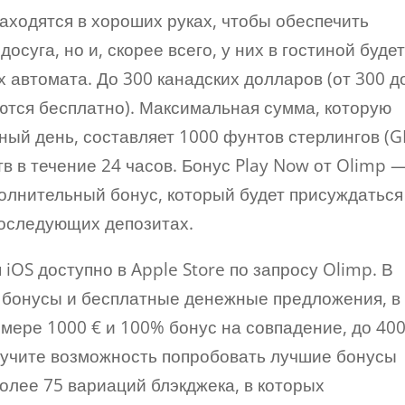
находятся в хороших руках, чтобы обеспечить
осуга, но и, скорее всего, у них в гостиной буде
 автомата. До 300 канадских долларов (от 300 д
ются бесплатно). Максимальная сумма, которую
ный день, составляет 1000 фунтов стерлингов (G
в в течение 24 часов. Бонус Play Now от Olimp 
полнительный бонус, который будет присуждаться
последующих депозитах.
OS доступно в Apple Store по запросу Olimp. В
 бонусы и бесплатные денежные предложения, в
мере 1000 € и 100% бонус на совпадение, до 400
лучите возможность попробовать лучшие бонусы
олее 75 вариаций блэкджека, в которых