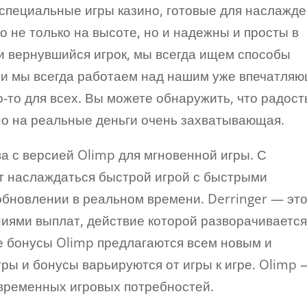
е специальные игры казино, готовые для наслажде
о не только на высоте, но и надежны и просты в
и вернувшийся игрок, мы всегда ищем способы
, и мы всегда работаем над нашим уже впечатля
о-то для всех. Вы можете обнаружить, что радост
но на реальные деньги очень захватывающая.
а с версией Olimp для мгновенной игры. С
т наслаждаться быстрой игрой с быстрыми
бновлении в реальном времени. Derringer — эт
ниями выплат, действие которой разворачивается
е бонусы Olimp предлагаются всем новым и
ры и бонусы варьируются от игры к игре. Olimp 
временных игровых потребностей.