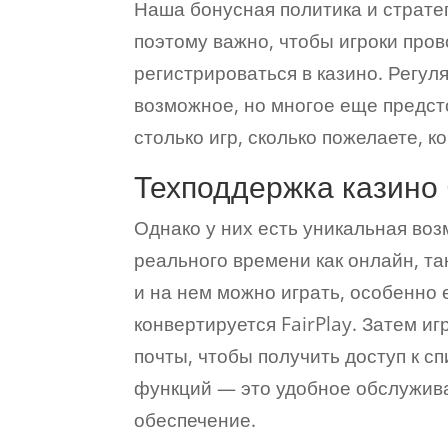
Наша бонусная политика и стратег
поэтому важно, чтобы игроки про
регистрироваться в казино. Регуля
возможное, но многое еще предсто
столько игр, сколько пожелаете, к
Техподдержка казино 
Однако у них есть уникальная во
реального времени как онлайн, та
и на нем можно играть, особенно 
конвертируется FairPlay. Затем и
почты, чтобы получить доступ к с
функций — это удобное обслужив
обеспечение.