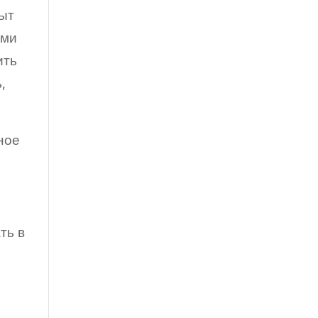
пыт
ами
ить
,
ное
ть в