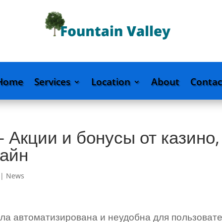
Home
Services
Location
About
Contac
 Акции и бонусы от казино,
лайн
|
News
ла автоматизирована и неудобна для пользовате