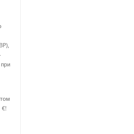
т
о
BP),
—
 при
 том
 €!