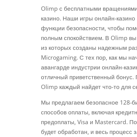
Olimp с бесплатными вращениями 
казино. Наши игры онлайн-казино
функции безопасности, чтобы пом
полным спокойствием. В Olimp вы 
из которых созданы надежным ра
Microgaming. С тех пор, как мы на
авангарде индустрии онлайн-кази
отличный приветственный бонус. 
Olimp каждый найдет что-то для с
Мы предлагаем безопасное 128-би
способов оплаты, включая кредит
предоплаты, Visa и Mastercard. По
будет обработан, и весь процесс з