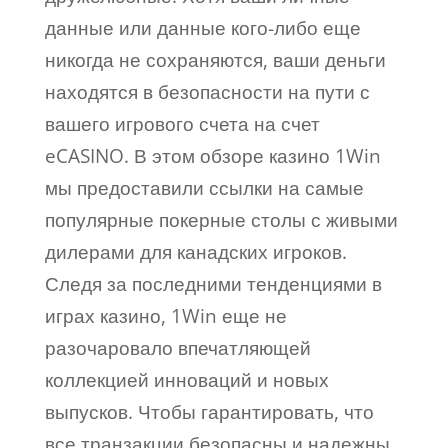
данные или данные кого-либо еще
никогда не сохраняются, ваши деньги
находятся в безопасности на пути с
вашего игрового счета на счет
eCASINO. В этом обзоре казино 1Win
мы предоставили ссылки на самые
популярные покерные столы с живыми
дилерами для канадских игроков.
Следя за последними тенденциями в
играх казино, 1Win еще не
разочаровало впечатляющей
коллекцией инноваций и новых
выпусков. Чтобы гарантировать, что
все транзакции безопасны и надежны,