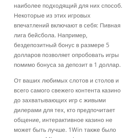
наиболее подходящий для них способ.
Некоторые из этих игровых
впечатлений включают в себя: Пивная
лига бейсбола. Например,
бездепозитный бонус в размере 5
долларов позволяет опробовать игры
помимо бонуса за депозит в 1 доллар.
От ваших любимых слотов и столов и
всего самого свежего контента казино
до захватывающих игр с живыми
дилерами для тех, кто предпочитает
общение, интерактивное казино не
может быть лучше. 1Win также было