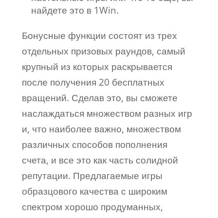
найдете это в 1Win.
Бонусные функции состоят из трех
отдельных призовых раундов, самый
крупный из которых раскрывается
после получения 20 бесплатных
вращений. Сделав это, вы сможете
наслаждаться множеством разных игр
и, что наиболее важно, множеством
различных способов пополнения
счета, и все это как часть солидной
репутации. Предлагаемые игры
образцового качества с широким
спектром хорошо продуманных,