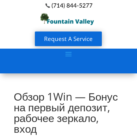
Request A Service
Обзор 1Win — Бонус
на первый депозит,
рабочее зеркало,
вход