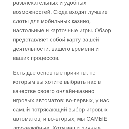
развлекательных и удобных
возможностей. Сюда входят лучшие
слоты для мобильных казино,
настольные и карточные игры. Обзор
представляет собой карту вашей
деятельности, вашего времени и
ваших процессов.
Есть две основные причины, по
которым вы хотите выбрать нас в
качестве своего онлайн-казино
игровых автоматов: во-первых, у нас
самый потрясающий выбор игровых
автоматов; и во-вторых, мы САМЫЕ
дружелюбные. Хотя ваши личные