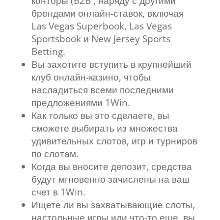
конторы (B2B , наряду с другими
брендами онлайн-ставок, включая
Las Vegas Superbook, Las Vegas
Sportsbook и New Jersey Sports
Betting.
Вы захотите вступить в крупнейший
клуб онлайн-казино, чтобы
насладиться всеми последними
предложениями 1Win.
Как только вы это сделаете, вы
сможете выбирать из множества
удивительных слотов, игр и турниров
по слотам.
Когда вы вносите депозит, средства
будут мгновенно зачислены на ваш
счет в 1Win.
Ищете ли вы захватывающие слоты,
настольные игры или что-то еще, вы