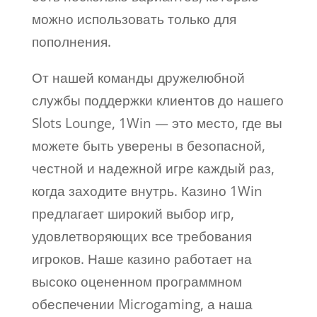
можно использовать только для
пополнения.
От нашей команды дружелюбной
службы поддержки клиентов до нашего
Slots Lounge, 1Win — это место, где вы
можете быть уверены в безопасной,
честной и надежной игре каждый раз,
когда заходите внутрь. Казино 1Win
предлагает широкий выбор игр,
удовлетворяющих все требования
игроков. Наше казино работает на
высоко оцененном программном
обеспечении Microgaming, а наша