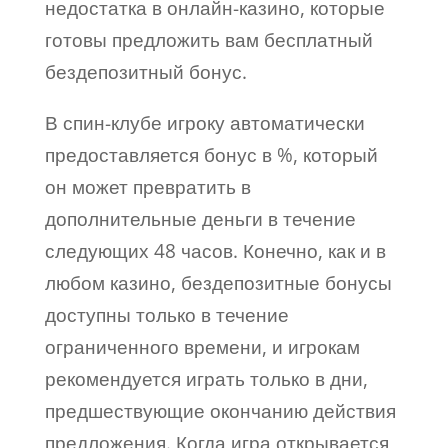
недостатка в онлайн-казино, которые
готовы предложить вам бесплатный
бездепозитный бонус.
В спин-клубе игроку автоматически
предоставляется бонус в %, который
он может превратить в
дополнительные деньги в течение
следующих 48 часов. Конечно, как и в
любом казино, бездепозитные бонусы
доступны только в течение
ограниченного времени, и игрокам
рекомендуется играть только в дни,
предшествующие окончанию действия
предложения. Когда игра открывается,