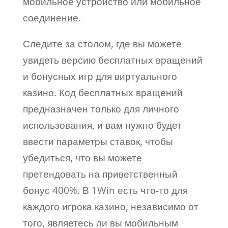
мобильное устройство или мобильное
соединение.
Следите за столом, где вы можете
увидеть версию бесплатных вращений
и бонусных игр для виртуального
казино. Код бесплатных вращений
предназначен только для личного
использования, и вам нужно будет
ввести параметры ставок, чтобы
убедиться, что вы можете
претендовать на приветственный
бонус 400%. В 1Win есть что-то для
каждого игрока казино, независимо от
того, являетесь ли вы мобильным