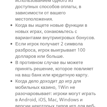
использованием одного из
доступных способов оплаты, в
зависимости от вашего
местоположения.
Когда вы ищете новые функции в
новых играх, ознакомьтесь с
вариантами внутриигровых бонусов.
Если игрок получает 2 символа
разброса, игрок выигрывает 100
долларов или больше.
В противном случае вы можете
принять решение, которое повлияет
на ваш банк или кредитную карту.
Когда дело доходит до игр для
мобильных казино, 1Win не
разочаровывает: игроки могут играть
в Android, iOS, Mac, Windows и
версии некоторых типов игр для веб-