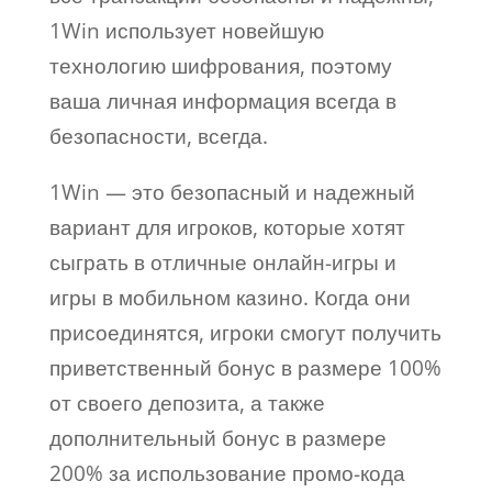
1Win использует новейшую
технологию шифрования, поэтому
ваша личная информация всегда в
безопасности, всегда.
1Win — это безопасный и надежный
вариант для игроков, которые хотят
сыграть в отличные онлайн-игры и
игры в мобильном казино. Когда они
присоединятся, игроки смогут получить
приветственный бонус в размере 100%
от своего депозита, а также
дополнительный бонус в размере
200% за использование промо-кода