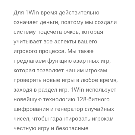
Для 1Win время действительно
означает деньги, поэтому мы создали
систему подсчета очков, которая
учитывает все аспекты вашего
игрового процесса. Мы также
предлагаем функцию азартных игр,
которая позволяет нашим игрокам
проверять новые игры в любое время,
заходя в раздел игр. 1Win использует
новейшую технологию 128-битного
шифрования и генератор случайных
чисел, чтобы гарантировать игрокам
честную игру и безопасные