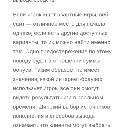
Если игрок ищет азартные игры, веб-
сайт — отличное место для начала;
однако, если есть другие доступные
варианты, то их можно найти именно
там. Одно предостережение по этому
поводу будет в отношении суммы
бонуса. Таким образом, не имеет
значения, какой интернет-браузер
использует игрок, все они смогут
видеть результаты игр в реальном
времени. Широкий выбор источников
пополнения и способов вывода
означает, что клиенты могут выбрать