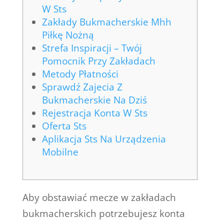
W Sts
Zakłady Bukmacherskie Mhh
Piłkę Nożną
Strefa Inspiracji – Twój
Pomocnik Przy Zakładach
Metody Płatności
Sprawdź Zajecia Z
Bukmacherskie Na Dziś
Rejestracja Konta W Sts
Oferta Sts
Aplikacja Sts Na Urządzenia
Mobilne
Aby obstawiać mecze w zakładach
bukmacherskich potrzebujesz konta