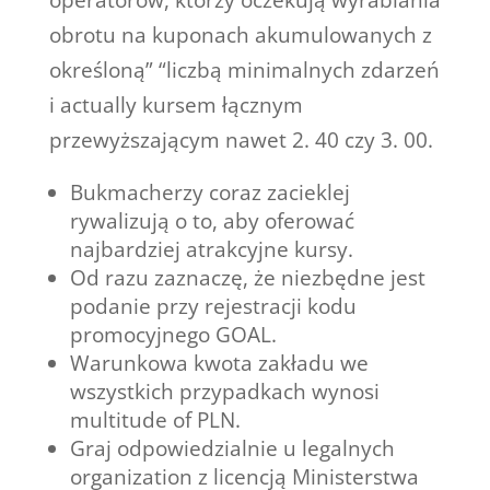
operatorów, którzy oczekują wyrabiania
obrotu na kuponach akumulowanych z
określoną” “liczbą minimalnych zdarzeń
i actually kursem łącznym
przewyższającym nawet 2. 40 czy 3. 00.
Bukmacherzy coraz zacieklej
rywalizują o to, aby oferować
najbardziej atrakcyjne kursy.
Od razu zaznaczę, że niezbędne jest
podanie przy rejestracji kodu
promocyjnego GOAL.
Warunkowa kwota zakładu we
wszystkich przypadkach wynosi
multitude of PLN.
Graj odpowiedzialnie u legalnych
organization z licencją Ministerstwa