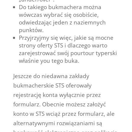
Do takiego bukmachera można
wówczas wybrać się osobiście,
odwiedzając jeden z naziemnych
punktów.
Przyjrzyjmy się więc, jakie są mocne
strony oferty STS i dlaczego warto
zarejestrować swój pourtour typerski
właśnie you tego buka.
Jeszcze do niedawna zakłady
bukmacherskie STS oferowały
rejestrację konta wyłącznie przez
formularz. Obecnie możesz założyć
konto w STS wciąż przez formularz, ale
alternatywnymi rozwiązaniami są