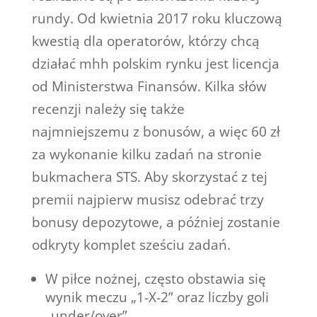
rundy. Od kwietnia 2017 roku kluczową
kwestią dla operatorów, którzy chcą
działać mhh polskim rynku jest licencja
od Ministerstwa Finansów. Kilka słów
recenzji należy się także
najmniejszemu z bonusów, a więc 60 zł
za wykonanie kilku zadań na stronie
bukmachera STS. Aby skorzystać z tej
premii najpierw musisz odebrać trzy
bonusy depozytowe, a później zostanie
odkryty komplet sześciu zadań.
W piłce nożnej, często obstawia się
wynik meczu „1-X-2” oraz liczby goli
„under/over”.