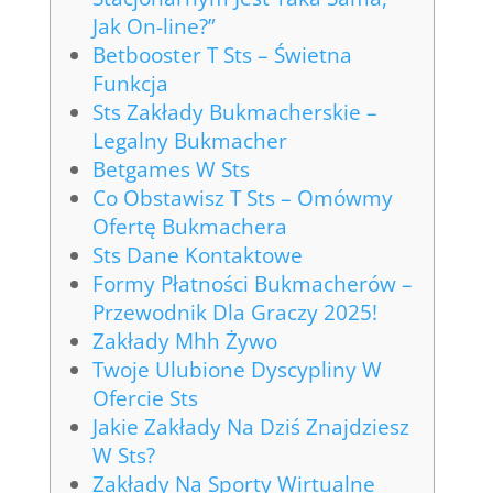
Jak On-line?”
Betbooster T Sts – Świetna
Funkcja
Sts Zakłady Bukmacherskie –
Legalny Bukmacher
Betgames W Sts
Co Obstawisz T Sts – Omówmy
Ofertę Bukmachera
Sts Dane Kontaktowe
Formy Płatności Bukmacherów –
Przewodnik Dla Graczy 2025!
Zakłady Mhh Żywo
Twoje Ulubione Dyscypliny W
Ofercie Sts
Jakie Zakłady Na Dziś Znajdziesz
W Sts?
Zakłady Na Sporty Wirtualne