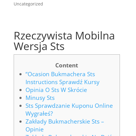
Uncategorized
Rzeczywista Mobilna
Wersja Sts
Content
“Ocasion Bukmachera Sts
Instructions Sprawdź Kursy
Opinia O Sts W Skrócie
Minusy Sts
Sts Sprawdzanie Kuponu Online
Wygrałeś?
Zakłady Bukmacherskie Sts –
Opinie