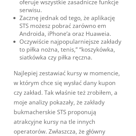
oferuje wszystkie zasadnicze funkcje
serwisu.
Zacznę jednak od tego, że aplikację
STS możesz pobrać zarówno em
Androida, iPhone’a oraz Huaweia.
Oczywiście najpopularniejsze zakłady
to piłka nożna, tenis,” “koszykówka,
siatkówka czy piłka ręczna.
Najlepiej zestawiać kursy w momencie,
w którym chce się wysłać dany kupon
czy zakład. Tak właśnie też zrobiłem, a
moje analizy pokazały, że zakłady
bukmacherskie STS proponują
atrakcyjne kursy na tle innych
operatorów. Zwłaszcza, że główny