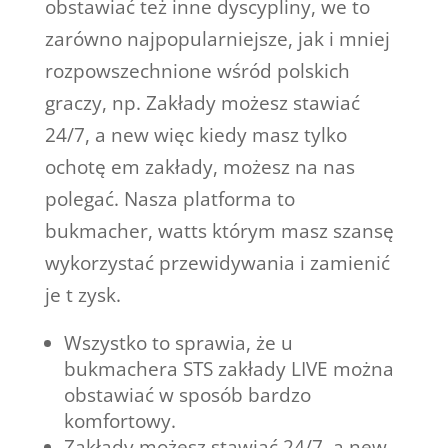
obstawiać też inne dyscypliny, we to
zarówno najpopularniejsze, jak i mniej
rozpowszechnione wśród polskich
graczy, np. Zakłady możesz stawiać
24/7, a new więc kiedy masz tylko
ochotę em zakłady, możesz na nas
polegać. Nasza platforma to
bukmacher, watts którym masz szansę
wykorzystać przewidywania i zamienić
je t zysk.
Wszystko to sprawia, że u
bukmachera STS zakłady LIVE można
obstawiać w sposób bardzo
komfortowy.
Zakłady możesz stawiać 24/7, a new