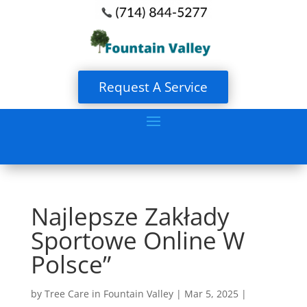
Request A Service
Najlepsze Zakłady
Sportowe Online W
Polsce”
by
Tree Care in Fountain Valley
|
Mar 5, 2025
|