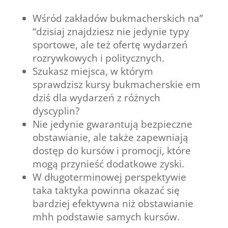
Wśród zakładów bukmacherskich na”
“dzisiaj znajdziesz nie jedynie typy
sportowe, ale też ofertę wydarzeń
rozrywkowych i politycznych.
Szukasz miejsca, w którym
sprawdzisz kursy bukmacherskie em
dziś dla wydarzeń z różnych
dyscyplin?
Nie jedynie gwarantują bezpieczne
obstawianie, ale także zapewniają
dostęp do kursów i promocji, które
mogą przynieść dodatkowe zyski.
W długoterminowej perspektywie
taka taktyka powinna okazać się
bardziej efektywna niż obstawianie
mhh podstawie samych kursów.