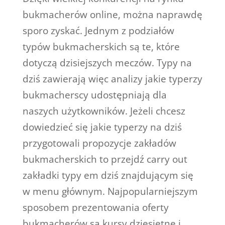
bukmacherów online, można naprawdę
sporo zyskać. Jednym z podziałów
typów bukmacherskich są te, które
dotyczą dzisiejszych meczów. Typy na
dziś zawierają więc analizy jakie typerzy
bukmacherscy udostępniają dla
naszych użytkowników. Jeżeli chcesz
dowiedzieć się jakie typerzy na dziś
przygotowali propozycje zakładów
bukmacherskich to przejdź carry out
zakładki typy em dziś znajdującym się
w menu głównym. Najpopularniejszym
sposobem prezentowania oferty
bukmacherów są kursy dziesiętne i