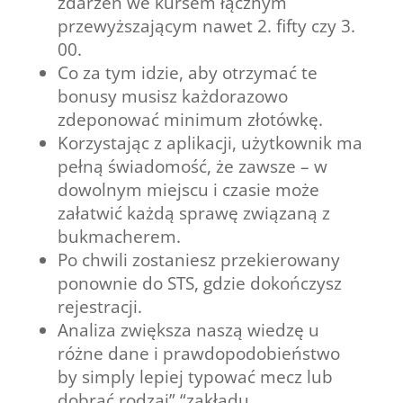
zdarzeń we kursem łącznym
przewyższającym nawet 2. fifty czy 3.
00.
Co za tym idzie, aby otrzymać te
bonusy musisz każdorazowo
zdeponować minimum złotówkę.
Korzystając z aplikacji, użytkownik ma
pełną świadomość, że zawsze – w
dowolnym miejscu i czasie może
załatwić każdą sprawę związaną z
bukmacherem.
Po chwili zostaniesz przekierowany
ponownie do STS, gdzie dokończysz
rejestracji.
Analiza zwiększa naszą wiedzę u
różne dane i prawdopodobieństwo
by simply lepiej typować mecz lub
dobrać rodzaj” “zakładu.