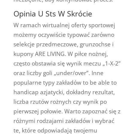
Opinia U Sts W Skrócie
W ramach wirtualnej oferty sportowej
możemy oczywiście typować zarówno
selekcje przedmeczowe, grunzochse i
kupony ARE LIVING. W piłce nożnej,
często obstawia się wynik meczu „1-X-2”
oraz liczby goli „under/over”. Inne
popularne typy zakładów to be able to
handicap azjatycki, dokładny rezultat,
liczba rzutów rożnych czy wynik po
pierwszej połowie. Warto zapoznać się z
różnymi rodzajami zakładów i wybrać
te, które odpowiadają twojemu