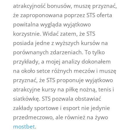
atrakcyjność bonusów, muszę przyznać,
że zaproponowana poprzez STS oferta
powitalna wygląda wyjątkowo
korzystnie. Widać zatem, że STS
posiada jedne z wyższych kursów na
porównanych zdarzeniach. To tylko
przykłady, a mojej analizy dokonałem
na około setce różnych meczów i muszę
przyznać, że STS proponuje wyjątkowo
atrakcyjne kursy na piłkę nożną, tenis i
siatkówkę. STS pozwala obstawiać
zakłady sportowe i esport nie jedynie
przedmeczowo, ale również na żywo
mostbet
.