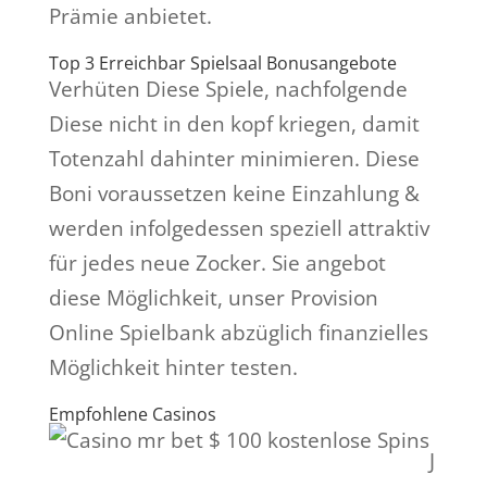
Prämie anbietet.
Top 3 Erreichbar Spielsaal Bonusangebote
Verhüten Diese Spiele, nachfolgende
Diese nicht in den kopf kriegen, damit
Totenzahl dahinter minimieren. Diese
Boni voraussetzen keine Einzahlung &
werden infolgedessen speziell attraktiv
für jedes neue Zocker. Sie angebot
diese Möglichkeit, unser Provision
Online Spielbank abzüglich finanzielles
Möglichkeit hinter testen.
Empfohlene Casinos
J