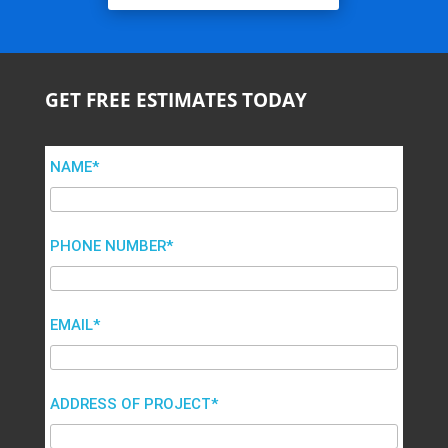
GET FREE ESTIMATES TODAY
NAME*
PHONE NUMBER*
EMAIL*
ADDRESS OF PROJECT*