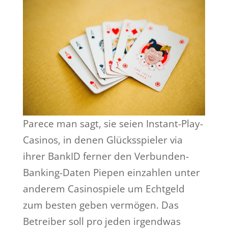
Parece man sagt, sie seien Instant-Play-
Casinos, in denen Glücksspieler via
ihrer BankID ferner den Verbunden-
Banking-Daten Piepen einzahlen unter
anderem Casinospiele um Echtgeld
zum besten geben vermögen. Das
Betreiber soll pro jeden irgendwas