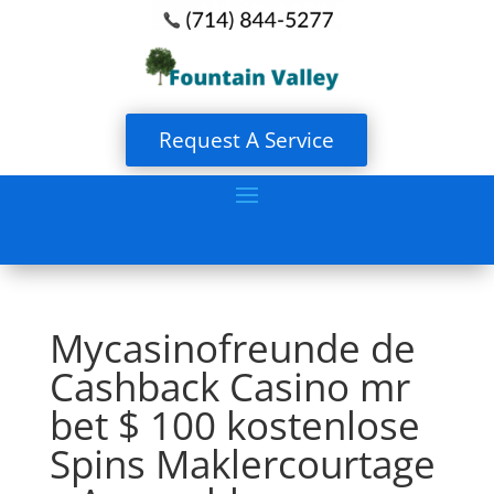
Request A Service
Mycasinofreunde de
Cashback Casino mr
bet $ 100 kostenlose
Spins Maklercourtage