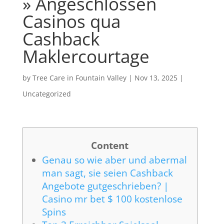
» Angeschlossen
Casinos qua
Cashback
Maklercourtage
by
Tree Care in Fountain Valley
|
Nov 13, 2025
|
Uncategorized
Content
Genau so wie aber und abermal
man sagt, sie seien Cashback
Angebote gutgeschrieben? |
Casino mr bet $ 100 kostenlose
Spins