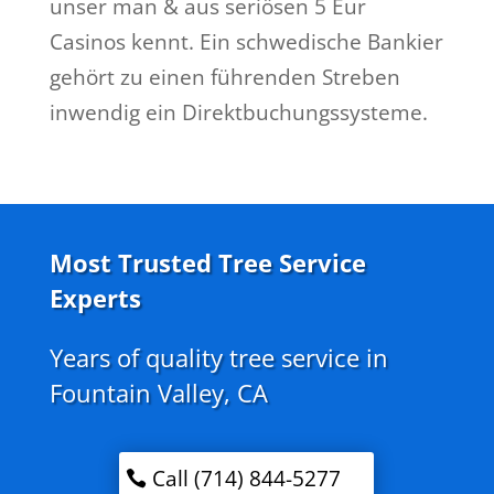
unser man & aus seriösen 5 Eur
Casinos kennt. Ein schwedische Bankier
gehört zu einen führenden Streben
inwendig ein Direktbuchungssysteme.
Most Trusted Tree Service
Experts
Years of quality tree service in
Fountain Valley, CA
Call (714) 844-5277