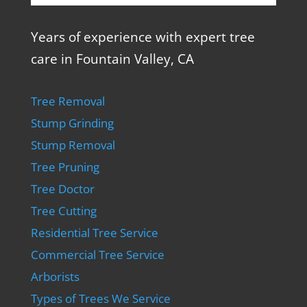
Years of experience with expert tree
care in Fountain Valley, CA
Tree Removal
Stump Grinding
Stump Removal
Tree Pruning
Tree Doctor
Tree Cutting
Residential Tree Service
Commercial Tree Service
Arborists
Types of Trees We Service