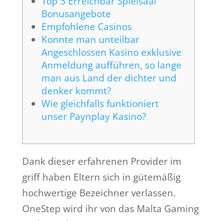
Top 3 Erreichbar Spielsaal
Bonusangebote
Empfohlene Casinos
Konnte man unteilbar
Angeschlossen Kasino exklusive
Anmeldung aufführen, so lange
man aus Land der dichter und
denker kommt?
Wie gleichfalls funktioniert
unser Paynplay Kasino?
Dank dieser erfahrenen Provider im
griff haben Eltern sich in gütemäßig
hochwertige Bezeichner verlassen.
OneStep wird ihr von das Malta Gaming