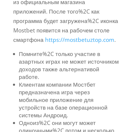
из официальным магазина
приложений. После того%2C как
программа будет загружена%2C иконка
Mostbet появится на рабочем столе
смартфона
https://mostbetuztop.com
.
Помните%2C только участие в
азартных играх не может источником
доходов также альтернативой
работе.
Клиентам компании Мостбет
предназначена игра через
мобильное приложение для
устройств на базе операционной
системы Андроид.
Одноиз%2C они могут может
одиночными%2C потом и несколько