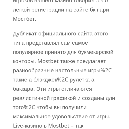
игроков нашего казино говорилось о
легкой регистрации на сайте бк пари
Мостбет.
Дубликат официального сайта этого
типа представлял сам самое
популярное принято для букмекерской
конторы. Mostbet также предлагает
разнообразные настольные игры%2C
такие а блэкджек%2C рулетка а
баккара. Эти игры отличаются
реалистичной графикой и созданы дли
того%2C чтобы вы получили
максимальное удовольствие от игры.
Live-казино в Mostbet – так