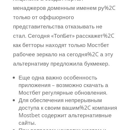
менаджеров доменным именем ру%2C
только от оффшорного
представительства отказывать не
стал. Сегодня «ТопБет» расскажет%2C
как бетторы находят только Мостбет
рабочее зеркало на сегодня%2C а эту
альтернативу предложила букмекер.
Еще одна важно особенность
приложения – возможно скачать а
Мостбет регулярные обновления.
Для обеспечения непрерывным
доступа к своим вашим%2C компания
Mostbet содержит альтернативные
сайты.