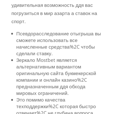
удивительная возможность ддя вас
погрузиться в мир азарта а ставок на
спорт.
Псевдорасследование отыгрыша вы
сможете использовать все
начисленные средства%2C чтобы
сделали ставку.
Зеркало Mostbet является
альтернативным вариантом
оригинальную сайта букмекерской
компании и онлайн казино%2C
предназначенным ддя обхода
мировых ограничений.
Это помимо качества
техподдержки%2C которая быстро
отвечает%2C не глубина вопроса