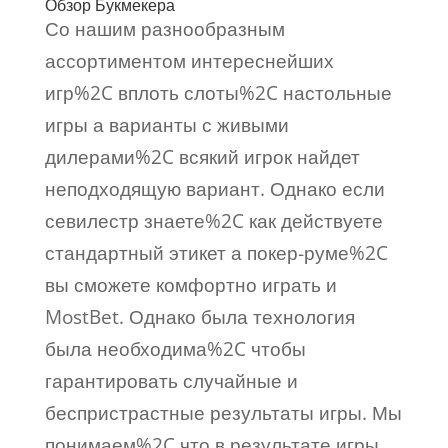
Обзор Букмекера
Со нашим разнообразным
ассортиментом интереснейших
игр%2C вплоть слоты%2C настольные
игры а варианты с живыми
дилерами%2C всякий игрок найдет
неподходящую вариант. Однако если
севилестр знаете%2C как действуете
стандартный этикет а покер-руме%2C
вы сможете комфортно играть и
MostBet. Однако была технология
была необходима%2C чтобы
гарантировать случайные и
беспристрастные результаты игры. Мы
понимаем%2C что в результате игры