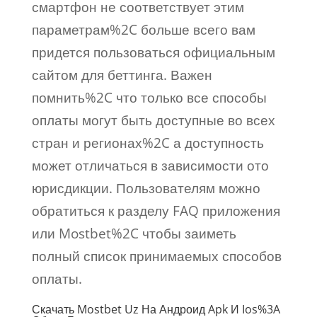
смартфон не соответствует этим
параметрам%2C больше всего вам
придется пользоваться официальным
сайтом для беттинга. Важен
помнить%2C что только все способы
оплаты могут быть доступные во всех
стран и регионах%2C а доступность
может отличаться в зависимости ото
юрисдикции. Пользователям можно
обратиться к разделу FAQ приложения
или Mostbet%2C чтобы заиметь
полный список принимаемых способов
оплаты.
Скачать Mostbet Uz На Андроид Apk И Ios%3A