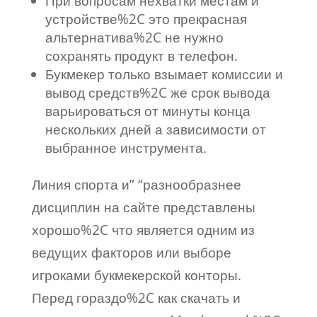
При вопросам нехватки местам и
устройстве%2C это прекрасная
альтернатива%2C не нужно
сохранять продукт в телефон.
Букмекер только взымает комиссии и
вывод средств%2C же срок вывода
варьироваться от минуты конца
нескольких дней а зависимости от
выбранное инструмента.
Линия спорта и” “разнообразнее
дисциплин на сайте представлены
хорошо%2C что является одним из
ведущих факторов или выборе
игроками букмекерской конторы.
Перед гораздо%2C как скачать и