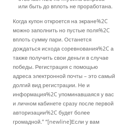
или быть до вплоть не проработана.
Когда купон откроется на экране%2C
можно заполнить но пустые поля%2C
вплоть сумму пари. Останется
дождаться исхода соревнования%2C а
также получить свои деньги в случае
победы. Регистрация с помощью
адреса электронной почты – это самый
долгий вид регистрации. Не и
информация%2C упоминавшаяся у вас
и личном кабинете сразу после первой
авторизации%2C будет более
громадной.” “[newline]Если у вам