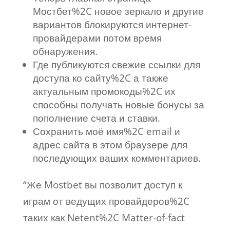
Мостбет%2C новое зеркало и другие
вариантов блокируются интернет-
провайдерами потом время
обнаружения.
Где публикуются свежие ссылки для
доступа ко сайту%2C а также
актуальным промокоды%2C их
способны получать новые бонусы за
пополнение счета и ставки.
Сохранить моё имя%2C email и
адрес сайта в этом браузере для
последующих ваших комментариев.
“Же Mostbet вы позволит доступ к
играм от ведущих провайдеров%2C
таких как Netent%2C Matter-of-fact