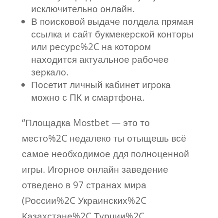
исключительно онлайн.
В поисковой выдаче полдела прямая
ссылка и сайт букмекерской конторы
или ресурс%2C на котором
находится актуальное рабочее
зеркало.
Посетит личный кабинет игрока
можно с ПК и смартфона.
“Площадка Mostbet — это то
место%2C недалеко ты отыщешь всё
самое необходимое ддя полноценной
игры. Игорное онлайн заведение
отведено в 97 странах мира
(России%2C Украинских%2C
Казахстане%2C Турции%2C