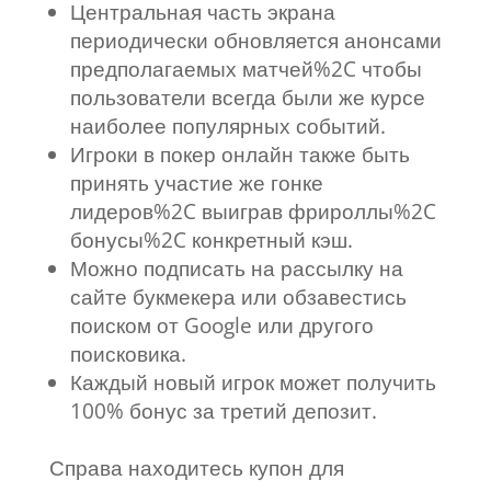
Центральная часть экрана
периодически обновляется анонсами
предполагаемых матчей%2C чтобы
пользователи всегда были же курсе
наиболее популярных событий.
Игроки в покер онлайн также быть
принять участие же гонке
лидеров%2C выиграв фрироллы%2C
бонусы%2C конкретный кэш.
Можно подписать на рассылку на
сайте букмекера или обзавестись
поиском от Google или другого
поисковика.
Каждый новый игрок может получить
100% бонус за третий депозит.
Справа находитесь купон для