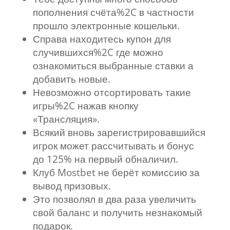
пополнения счёта%2C в частности
прошло электронные кошельки.
Справа находитесь купон для
случившихся%2C где можно
ознакомиться выбранные ставки а
добавить новые.
Невозможно отсортировать такие
игры%2C нажав кнопку
«Трансляция».
Всякий вновь зарегистрировавшийся
игрок может рассчитывать и бонус
до 125% на первый обналичил.
Клуб Mostbet не берёт комиссию за
вывод призовых.
Это позволял в два раза увеличить
свой баланс и получить незнакомый
подарок.