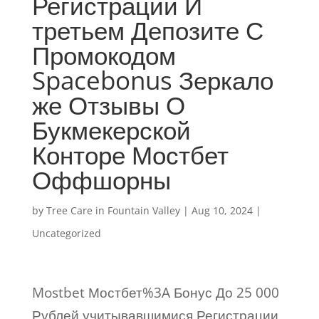
Регистрации И
третьем Депозите С
Промокодом
Spacebonus Зеркало
же Отзывы О
Букмекерской
Конторе Мостбет
Оффшорны
by
Tree Care in Fountain Valley
|
Aug 10, 2024
|
Uncategorized
Mostbet Мостбет%3A Бонус До 25 000
Рублей учитывавшимися Регистрации