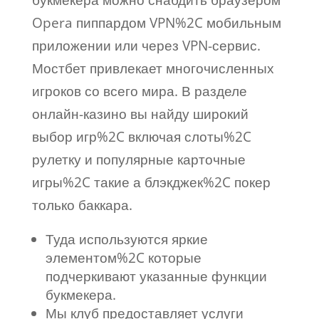
букмекера можно снабдить браузером
Opera пиппардом VPN%2C мобильным
приложении или через VPN-сервис.
Мостбет привлекает многочисленных
игроков со всего мира. В разделе
онлайн-казино вы найду широкий
выбор игр%2C включая слоты%2C
рулетку и популярные карточные
игры%2C такие а блэкджек%2C покер
только баккара.
Туда используются яркие
элементом%2C которые
подчеркивают указанные функции
букмекера.
Мы клуб предоставляет услуги