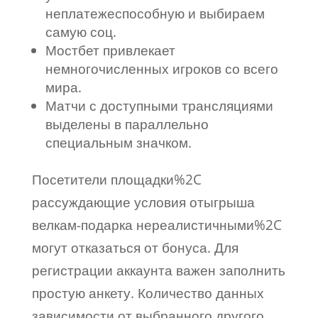
неплатежеспособную и выбираем
самую соц.
Мостбет привлекает
немногочисленных игроков со всего
мира.
Матчи с доступными трансляциями
выделены в параллельно
специальным значком.
Посетители площадки%2C
рассуждающие условия отыгрыша
велкам-подарка нереалистичными%2C
могут отказаться от бонуса. Для
регистрации аккаунта важен заполнить
простую анкету. Количество данных
зависимости от выбранного другого