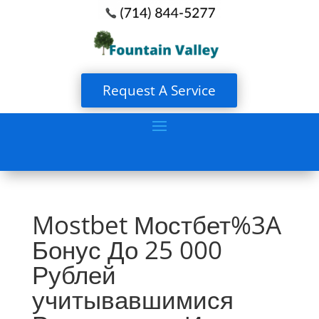
Request A Service
Mostbet Мостбет%3A
Бонус До 25 000
Рублей
учитывавшимися