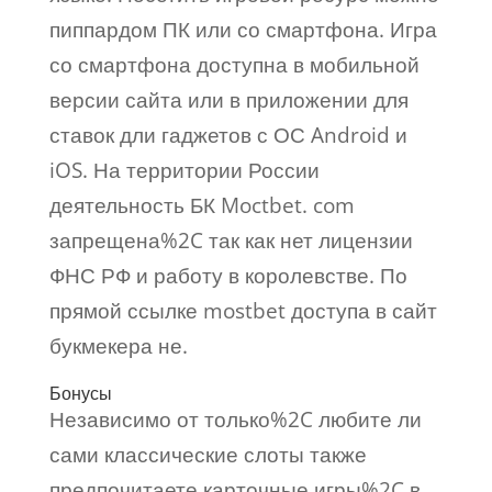
пиппардом ПК или со смартфона. Игра
со смартфона доступна в мобильной
версии сайта или в приложении для
ставок дли гаджетов с ОС Android и
iOS. На территории России
деятельность БК Moctbet. com
запрещена%2C так как нет лицензии
ФНС РФ и работу в королевстве. По
прямой ссылке mostbet доступа в сайт
букмекера не.
Бонусы
Независимо от только%2C любите ли
сами классические слоты также
предпочитаете карточные игры%2C в