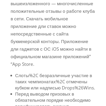
вышеизложенного — многочисленные
положительные отзывы о работе клуба
в сети. Скачать мобильное
приложение дли ставок можно
непосредственные с сайта
букмекерской конторы. Приложение
дли гаджетов с ОС iOS можно найти в
официальном магазине приложений”
“App Store.
Слоты%2C безразличные участие в
таких чемпионатах%2C отмечены
кубком или надписью Drops%26Wins.
Перед выводом призовых в
обязательном порядке необходимо