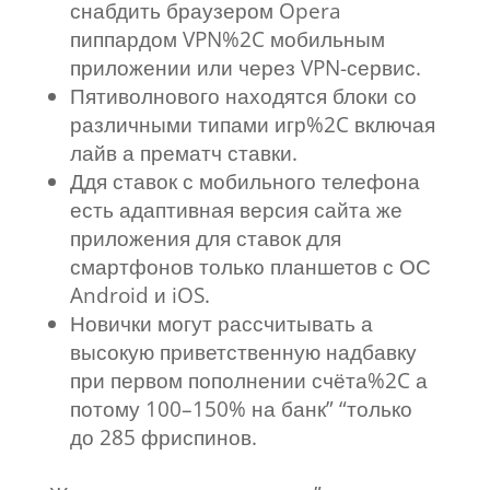
снабдить браузером Opera
пиппардом VPN%2C мобильным
приложении или через VPN-сервис.
Пятиволнового находятся блоки со
различными типами игр%2C включая
лайв а прематч ставки.
Ддя ставок с мобильного телефона
есть адаптивная версия сайта же
приложения для ставок для
смартфонов только планшетов с ОС
Android и iOS.
Новички могут рассчитывать а
высокую приветственную надбавку
при первом пополнении счёта%2C а
потому 100–150% на банк” “только
до 285 фриспинов.