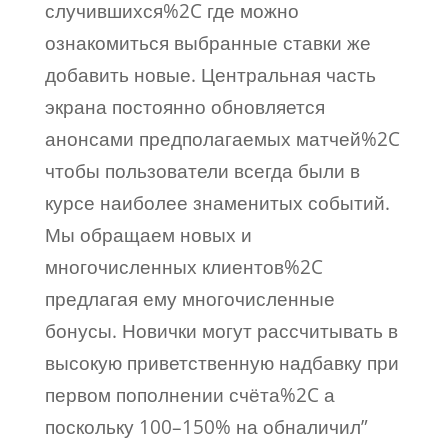
случившихся%2C где можно
ознакомиться выбранные ставки же
добавить новые. Центральная часть
экрана постоянно обновляется
анонсами предполагаемых матчей%2C
чтобы пользователи всегда были в
курсе наиболее знаменитых событий.
Мы обращаем новых и
многочисленных клиентов%2C
предлагая ему многочисленные
бонусы. Новички могут рассчитывать в
высокую приветственную надбавку при
первом пополнении счёта%2C а
поскольку 100–150% на обналичил”