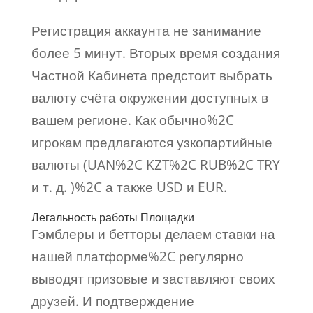
Регистрация аккаунта не занимание
более 5 минут. Вторых время создания
Частной Кабинета предстоит выбрать
валюту счёта окружении доступных в
вашем регионе. Как обычно%2C
игрокам предлагаются узкопартийные
валюты (UAN%2C KZT%2C RUB%2C TRY
и т. д. )%2C а также USD и EUR.
Легальность работы Площадки
Гэмблеры и бетторы делаем ставки на
нашей платформе%2C регулярно
выводят призовые и заставляют своих
друзей. И подтверждение