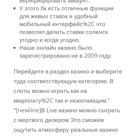
верифицировать аккаунт.
У этого бк есть отличные функции
для живых ставок и удобный
мобильный интерфейс%2C что
позволял делать ставки соленск
угодно и когда угодно.
Наше онлайн казино было
зарегистрировано не в 2009 году.
Перейдите в раздел казино и выберите
туда соответствующую категорию. В
слоты можно играть как на
кварплату%2C так и нежелающим.”
“[newline]В Live-казино можно сыграть
с мертвого дилером Это сможем
ощутить атмосферу реальные казино