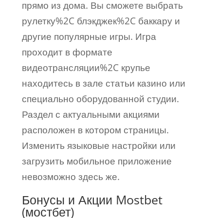
прямо из дома. Вы сможете выбрать
рулетку%2C блэкджек%2C баккару и
другие популярные игры. Игра
проходит в формате
видеотрансляции%2C крупье
находитесь в зале статьи казино или
специально оборудованной студии.
Раздел с актуальными акциями
расположен в котором страницы.
Изменить языковые настройки или
загрузить мобильное приложение
невозможно здесь же.
Бонусы и Акции Mostbet
(мостбет)