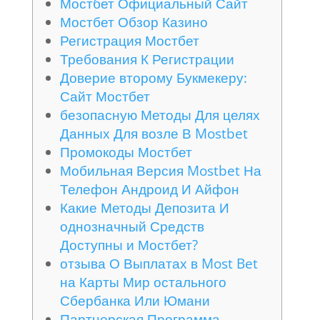
Мостбет Официальный Сайт
Мостбет Обзор Казино
Регистрация Мостбет
Требования К Регистрации
Доверие второму Букмекеру:
Сайт Мостбет
безопасную Методы Для целях
Данных Для возле В Mostbet
Промокоды Мостбет
Мобильная Версия Mostbet На
Телефон Андроид И Айфон
Какие Методы Депозита И
однозначный Средств
Доступны и Мостбет?
отзыва О Выплатах в Most Bet
на Карты Мир остального
Сбербанка Или Юмани
Партнерская Программа