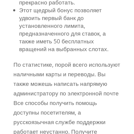
прекрасно работать.
Этот щедрый бонус позволяет
удвоить первый банк до
установленного лимита,
предназначенного для ставок, а
также иметь 50 бесплатных
вращений на выбранных слотах.
По статистике, порой всего используют
наличными карты и переводы. Вы
также можешь написать напрямую
администратору по электронной почте
Все способы получить помощь
доступны посетителям, а
русскоязычная службе поддержки
работает неустанно. Получите