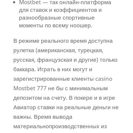
Mostbet — так онлайн-платформа
для ставок и коэффициентов и
разнообразные спортивные
моменты по всему ноошер.
В режиме реального время доступна
рулетка (американская, турецкая,
русская, французская и другие) только
баккара. Играть в них могут и
зарегистрированные клиенты casino
Mostbet 777 не бы с минимальным
депозитом на счету. В покере и в игре
Авиатор ставки на реальные деньги не
важны. Время вывода
материальнопроизводственных из