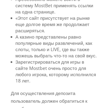
систему MostBet применять ссылки
на одна странице.
«Этот сайт присутствует на рынке
еще долгое время же продолжает
расширяться.
А казино представлены равно
популярные виды развлечений, как
слоты, только и LIVE, где вы также
можешь выбрать что-то на свой вкус.
Зарегистрироваться для игры в
сайте Mostbet очень просто для
любого игрока, которому исполнился
18 лет.
Для осуществления депозита
пользователь должен обратиться к