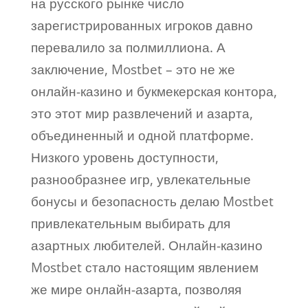
на русского рынке число
зарегистрированных игроков давно
перевалило за полмиллиона. А
заключение, Mostbet – это не же
онлайн-казино и букмекерская контора,
это этот мир развлечений и азарта,
объединенный и одной платформе.
Низкого уровень доступности,
разнообразнее игр, увлекательные
бонусы и безопасность делаю Mostbet
привлекательным выбирать для
азартных любителей. Онлайн-казино
Mostbet стало настоящим явлением
же мире онлайн-азарта, позволяя