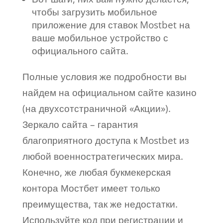
чтобы загрузить мобильное
приложение для ставок Mostbet на
ваше мобильное устройство с
официального сайта.
Полные условия же подробности вы
найдем на официальном сайте казино
(на двухсотстраничной «Акции»).
Зеркало сайта – гарантия
благоприятного доступа к Mostbet из
любой военностратегических мира.
Конечно, же любая букмекерская
контора Мостбет имеет только
преимущества, так же недостатки.
Используйте код при регистрации и