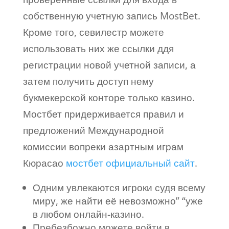
собственную учетную запись MostBet.
Кроме того, севилестр можете
использовать них же ссылки ддя
регистрации новой учетной записи, а
затем получить доступ нему
букмекерской конторе только казино.
Мостбет придерживается правил и
предложений Международной
комиссии вопреки азартным играм
Кюрасао
мостбет официальный сайт
.
Одним увлекаются игроки судя всему
миру, же найти её невозможно” “уже
в любом онлайн-казино.
Пребезбожно можете войти в