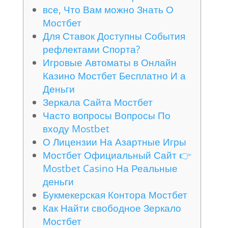
все, Что Вам можно Знать О
Мостбет
Для Ставок Доступны События
рефлектами Спорта?
Игровые Автоматы в Онлайн
Казино Мостбет Бесплатно И а
Деньги
Зеркала Сайта Мостбет
Часто вопросы Вопросы По
входу Mostbet
О Лицензии На Азартные Игры
Мостбет Официальный Сайт 👉
Mostbet Casino На Реальные
деньги
Букмекерская Контора Мостбет
Как Найти свободное Зеркало
Мостбет