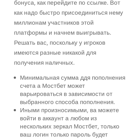
бонуса, как перейдите по ссылке. Вот
как надо быстро присоединиться нему
миллионам участников этой
платформы и начнем выигрывать.
Решать вас, поскольку у игроков
имеются разные никакой для
получения наличных.
Минимальная сумма ддя пополнения
счета а Мостбет может
варьироваться в зависимости от
выбранного способа пополнения.
Иными произносимыми, ва можете
войти в аккаунт а любом из
нескольких зеркал Мостбет, только
ваш логин только пароль будет