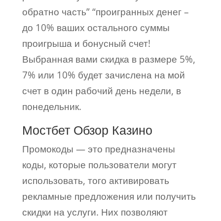
обратно часть” “проигранных денег –
до 10% ваших остального суммы
проигрыша и бонусный счет!
Выбранная вами скидка в размере 5%,
7% или 10% будет зачислена на мой
счет в один рабочий день недели, в
понедельник.
Мостбет Обзор Казино
Промокоды — это предназначены
коды, которые пользователи могут
использовать, того активировать
рекламные предложения или получить
скидки на услуги. Них позволяют