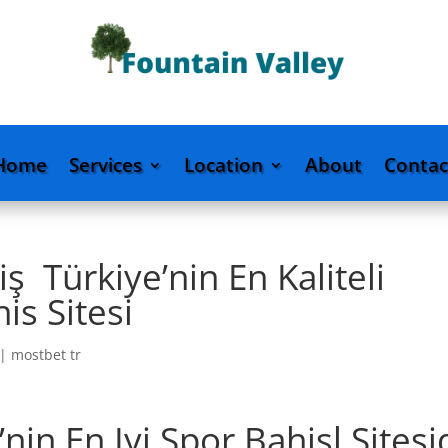
Home
Services
Location
About
Contac
 ️ Türkiye’nin En Kaliteli
is Sitesi
|
mostbet tr
nin En Iyi Spor Bahisl Sitesi