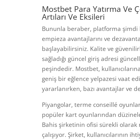
Mostbet Para Yatırma Ve Çe
Artıları Ve Eksileri
Bununla beraber, platforma şimdi ka
empieza avantajlarını ve dezavanta
başlayabilirsiniz. Kalite ve güvenili
sağladığı güncel giriş adresi günce
peşindedir. Mostbet, kullanıcıların
geniş bir eğlence yelpazesi vaat ed
yararlanırken, bazı avantajlar ve 
Piyangolar, terme conseillé oyunları
popüler kart oyunlarından düzinele
Bahis şirketinin ofisi sürekli olara
çalışıyor. Şirket, kullanıcılarının 