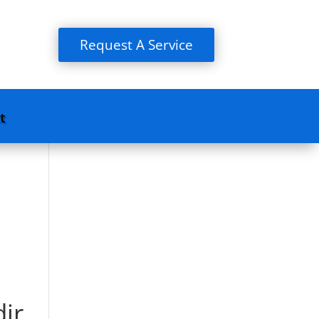
Request A Service
t
dir