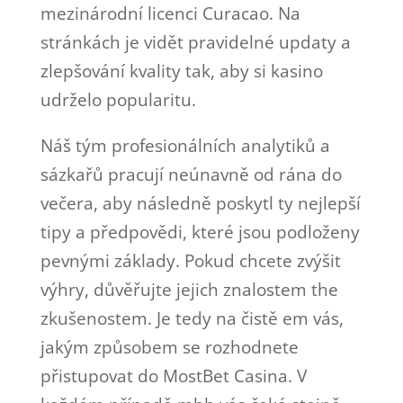
mezinárodní licenci Curacao. Na
stránkách je vidět pravidelné updaty a
zlepšování kvality tak, aby si kasino
udrželo popularitu.
Náš tým profesionálních analytiků a
sázkařů pracují neúnavně od rána do
večera, aby následně poskytl ty nejlepší
tipy a předpovědi, které jsou podloženy
pevnými základy. Pokud chcete zvýšit
výhry, důvěřujte jejich znalostem the
zkušenostem. Je tedy na čistě em vás,
jakým způsobem se rozhodnete
přistupovat do MostBet Casina. V