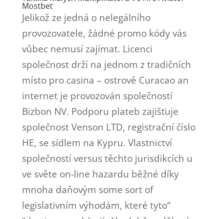
Mostbet
Jelikož ze jedná o nelegálního
provozovatele, žádné promo kódy vás
vůbec nemusí zajímat. Licenci
společnost drží na jednom z tradičních
místo pro casina – ostrově Curacao an
internet je provozován společností
Bizbon NV. Podporu plateb zajišťuje
společnost Venson LTD, registrační číslo
HE, se sídlem na Kypru. Vlastnictví
společností versus těchto jurisdikcích u
ve světe on-line hazardu běžné díky
mnoha daňovým some sort of
legislativním výhodám, které tyto”