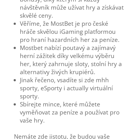
návštěvník může užívat hry a získávat
skvělé ceny.
Věříme, že MostBet je pro české
hráče skvělou iGaming platformou
pro hraní hazardních her za peníze.
Mostbet nabízí poutavý a zajímavý
herní zážitek díky velkému výběru
her, který zahrnuje sloty, stolní hry a
alternativy živých krupiérů.
Jinak řečeno, vsadíte si zde mhh
sporty, eSporty i actually virtuální
sporty.
Sbírejte mince, které můžete
vyměňovat za peníze a používat pro
vaše hry.
Nemáte zde jistotu, že budou vaše