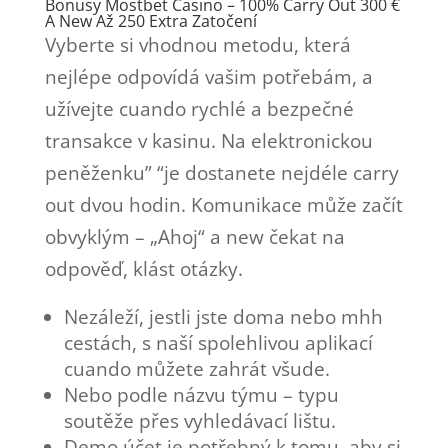
Bonusy Mostbet Casino – 100% Carry Out 300 €
A New Až 250 Extra Zatočení
Vyberte si vhodnou metodu, která
nejlépe odpovídá vašim potřebám, a
užívejte cuando rychlé a bezpečné
transakce v kasinu. Na elektronickou
peněženku” “je dostanete nejdéle carry
out dvou hodin. Komunikace může začít
obvyklým – „Ahoj“ a new čekat na
odpověď, klást otázky.
Nezáleží, jestli jste doma nebo mhh
cestách, s naší spolehlivou aplikací
cuando můžete zahrát všude.
Nebo podle názvu týmu – typu
soutěže přes vyhledávací lištu.
Demo účet je potřebný k tomu, aby si