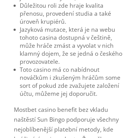
Důležitou roli zde hraje kvalita
přenosu, provedení studia a také
úroveň krupiérů.
Jazyková mutace, která je na webu
tohoto casina dostupná v češtině,
může hráče zmást a vyvolat v nich
klamný dojem, že se jedná o českého
provozovatele.
Toto casino má co nabídnout
nováčkům i zkušeným hráčům some
sort of pokud zde zvažujete založení
účtu, můžeme jej doporučit.
Mostbet casino benefit bez vkladu
naštěstí Sun Bingo podporuje všechny
nejoblíbenější platební metody, kde