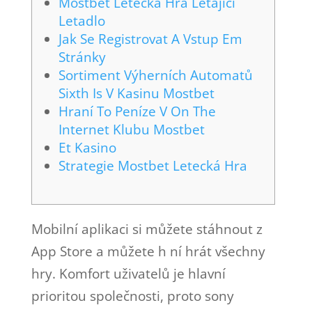
Mostbet Letecká Hra Létající
Letadlo
Jak Se Registrovat A Vstup Em
Stránky
Sortiment Výherních Automatů
Sixth Is V Kasinu Mostbet
Hraní To Peníze V On The
Internet Klubu Mostbet
Et Kasino
Strategie Mostbet Letecká Hra
Mobilní aplikaci si můžete stáhnout z
App Store a můžete h ní hrát všechny
hry. Komfort uživatelů je hlavní
prioritou společnosti, proto sony