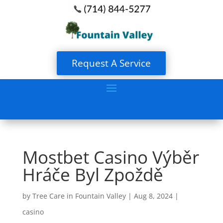
Request A Service
Mostbet Casino Výběr
Hráče Byl Zpoždě
by
Tree Care in Fountain Valley
|
Aug 8, 2024
|
casino