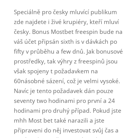
Speciálně pro česky mluvící publikum
zde najdete i živé krupiéry, kteří mluví
česky. Bonus Mostbet freespin bude na
váš účet připsán sixth is v dávkách po
fifty v průběhu a few dnů. Jak bonusové
prostředky, tak výhry z freespinů jsou
však spojeny t požadavkem na
60násobné sázení, což je velmi vysoké.
Navíc je tento požadavek dán pouze
seventy two hodinami pro první a 24
hodinami pro druhý případ. Pokud jste
mhh Most bet také narazili a jste
připraveni do něj investovat svůj čas a