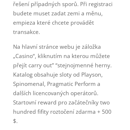
řešení případných sporů. Při registraci
budete muset zadat zemi a měnu,
empieza které chcete provádět
transakce.
Na hlavní stránce webu je záložka
„Casino“, kliknutím na kterou můžete
přejít carry out” “stejnojmenné herny.
Katalog obsahuje sloty od Playson,
Spinomenal, Pragmatic Perform a
dalších licencovaných operátorů.
Startovní reward pro začátečníky two
hundred fifity roztočení zdarma + 500
$.