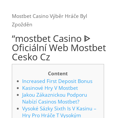
Mostbet Casino Výběr Hráče Byl
Zpožděn
“mostbet Casino ᐈ
Oficiální Web Mostbet
Cesko Cz
Content
Increased First Deposit Bonus
Kasinové Hry V Mostbet
Jakou Zákaznickou Podporu
Nabízí Casinos Mostbet?
Vysoké Sázky Sixth Is V Kasinu –
Hry Pro Hráče T Vysokým