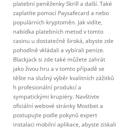
platební peněženky Skrill a další. Také
zaplatíte pomocí Paysafecard a nebo
populárních kryptoměn. Jak vidíte,
nabídka platebních metod v tomto
casinu u dostatečně široká, abyste zde
pohodlně vkládali a vybírali peníze.
Blackjack si zde také můžete zahrát
jako živou hru a v tomto případě se
těšte na slušný výběr kvalitních zážitků
h profesionální produkcí a
sympatickými krupiéry. Navštivte
oficiální webové stránky Mostbet a
postupujte podle pokynů expert
instalaci mobilní aplikace, abyste získali