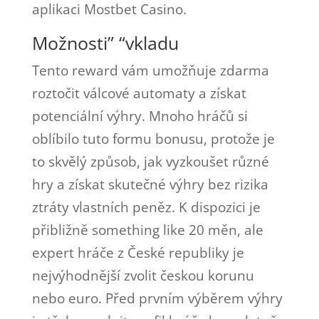
aplikaci Mostbet Casino.
Možnosti” “vkladu
Tento reward vám umožňuje zdarma
roztočit válcové automaty a získat
potenciální výhry. Mnoho hráčů si
oblíbilo tuto formu bonusu, protože je
to skvělý způsob, jak vyzkoušet různé
hry a získat skutečné výhry bez rizika
ztráty vlastních peněz. K dispozici je
přibližně something like 20 měn, ale
expert hráče z České republiky je
nejvýhodnější zvolit českou korunu
nebo euro. Před prvním výběrem výhry