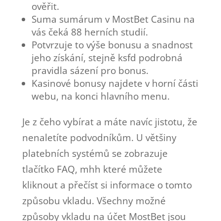
ověřit.
Suma sumárum v MostBet Casinu na
vás čeká 88 herních studií.
Potvrzuje to výše bonusu a snadnost
jeho získání, stejně ksfd podrobná
pravidla sázení pro bonus.
Kasinové bonusy najdete v horní části
webu, na konci hlavního menu.
Je z čeho vybírat a máte navíc jistotu, že
nenaletíte podvodníkům. U většiny
platebních systémů se zobrazuje
tlačítko FAQ, mhh které můžete
kliknout a přečíst si informace o tomto
způsobu vkladu. Všechny možné
způsoby vkladu na účet MostBet jsou