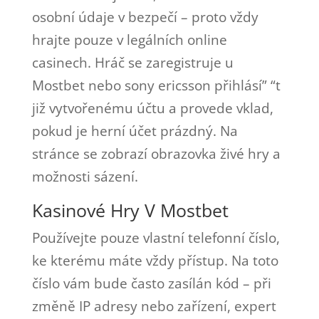
osobní údaje v bezpečí – proto vždy
hrajte pouze v legálních online
casinech. Hráč se zaregistruje u
Mostbet nebo sony ericsson přihlásí” “t
již vytvořenému účtu a provede vklad,
pokud je herní účet prázdný. Na
stránce se zobrazí obrazovka živé hry a
možnosti sázení.
Kasinové Hry V Mostbet
Používejte pouze vlastní telefonní číslo,
ke kterému máte vždy přístup. Na toto
číslo vám bude často zasílán kód – při
změně IP adresy nebo zařízení, expert