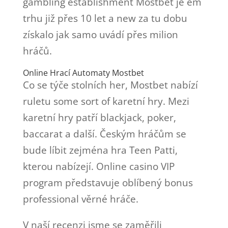
gambling establishment Mostbet je em
trhu již přes 10 let a new za tu dobu
získalo jak samo uvádí přes milion
hráčů.
Online Hrací Automaty Mostbet
Co se týče stolních her, Mostbet nabízí
ruletu some sort of karetní hry. Mezi
karetní hry patří blackjack, poker,
baccarat a další. Českým hráčům se
bude líbit zejména hra Teen Patti,
kterou nabízejí. Online casino VIP
program představuje oblíbený bonus
professional věrné hráče.
V naší recenzi jsme se zaměřili