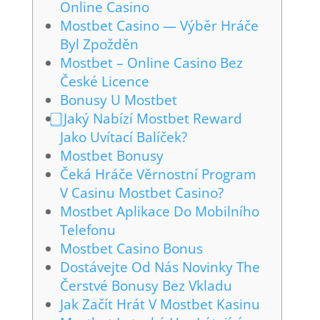
Online Casino
Mostbet Casino — Výběr Hráče
Byl Zpožděn
Mostbet – Online Casino Bez
České Licence
Bonusy U Mostbet
⃣ Jaký Nabízí Mostbet Reward
Jako Uvítací Balíček?
Mostbet Bonusy
Čeká Hráče Věrnostní Program
V Casinu Mostbet Casino?
Mostbet Aplikace Do Mobilního
Telefonu
Mostbet Casino Bonus
Dostávejte Od Nás Novinky The
Čerstvé Bonusy Bez Vkladu
Jak Začít Hrát V Mostbet Kasinu