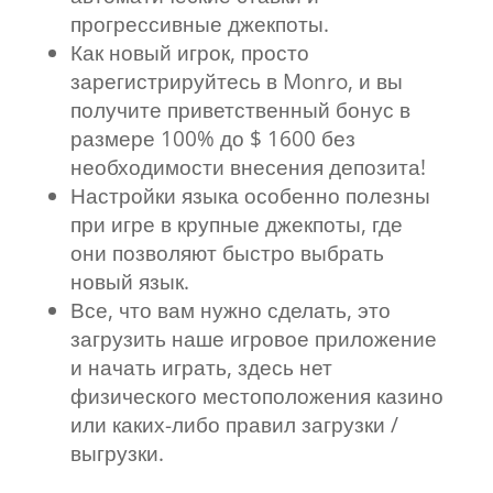
прогрессивные джекпоты.
Как новый игрок, просто
зарегистрируйтесь в Monro, и вы
получите приветственный бонус в
размере 100% до $ 1600 без
необходимости внесения депозита!
Настройки языка особенно полезны
при игре в крупные джекпоты, где
они позволяют быстро выбрать
новый язык.
Все, что вам нужно сделать, это
загрузить наше игровое приложение
и начать играть, здесь нет
физического местоположения казино
или каких-либо правил загрузки /
выгрузки.