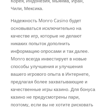
Корея, Индонезия, Мьянма, Иран,
Чили, Мексика.
Надежность Monro Casino будет
основываться исключительно на
качестве игр, которые не делают
никаких попыток дополнить
информацию опросами и так далее.
Monro всегда инвестирует в новые
способы улучшения и улучшения
вашего игрового опыта в Интернете,
предлагая более захватывающие и
качественные игры казино. Для бонуса
казино не предусмотрены пари,
поэтому, если вы не хотите рисковать