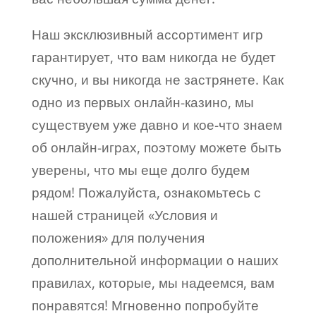
Наш эксклюзивный ассортимент игр
гарантирует, что вам никогда не будет
скучно, и вы никогда не застрянете. Как
одно из первых онлайн-казино, мы
существуем уже давно и кое-что знаем
об онлайн-играх, поэтому можете быть
уверены, что мы еще долго будем
рядом! Пожалуйста, ознакомьтесь с
нашей страницей «Условия и
положения» для получения
дополнительной информации о наших
правилах, которые, мы надеемся, вам
понравятся! Мгновенно попробуйте