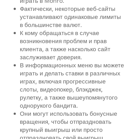
играть в Monro.
Фактически, некоторые веб-сайты
устанавливают одинаковые лимиты
в большинстве валют.
К кому обращаться в случае
возникновения проблем и прав
клиента, а также насколько сайт
заслуживает доверия.
В информационных меню вы можете
играть и делать ставки в различных
играх, включая прогрессивные
слоты, видеопокер, блэкджек,
рулетку, а также вышеупомянутого
однорукого бандита.
Они могут использовать бонусные
вращения, чтобы отпраздновать
крупный выигрыш или просто
отпраздновать свой выигрыш.