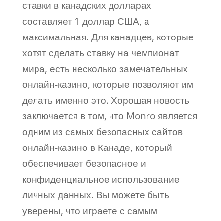
ставки в канадских долларах
составляет 1 доллар США, а
максимальная. Для канадцев, которые
хотят сделать ставку на чемпионат
мира, есть несколько замечательных
онлайн-казино, которые позволяют им
делать именно это. Хорошая новость
заключается в том, что Monro является
одним из самых безопасных сайтов
онлайн-казино в Канаде, который
обеспечивает безопасное и
конфиденциальное использование
личных данных. Вы можете быть
уверены, что играете с самым