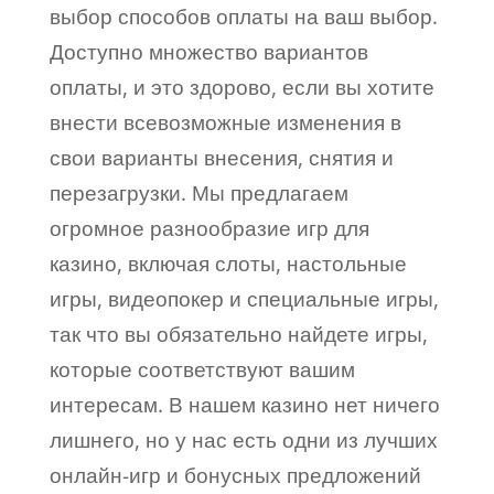
выбор способов оплаты на ваш выбор.
Доступно множество вариантов
оплаты, и это здорово, если вы хотите
внести всевозможные изменения в
свои варианты внесения, снятия и
перезагрузки. Мы предлагаем
огромное разнообразие игр для
казино, включая слоты, настольные
игры, видеопокер и специальные игры,
так что вы обязательно найдете игры,
которые соответствуют вашим
интересам. В нашем казино нет ничего
лишнего, но у нас есть одни из лучших
онлайн-игр и бонусных предложений