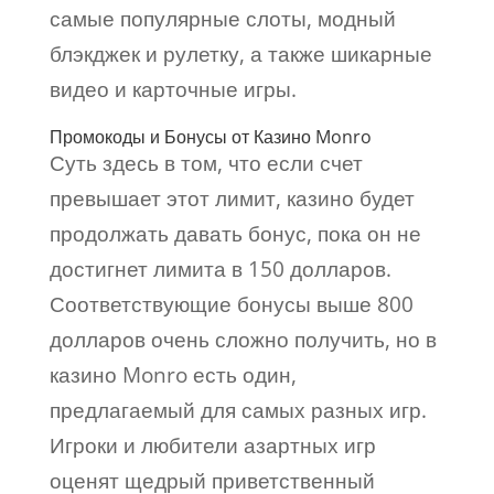
самые популярные слоты, модный
блэкджек и рулетку, а также шикарные
видео и карточные игры.
Промокоды и Бонусы от Казино Monro
Суть здесь в том, что если счет
превышает этот лимит, казино будет
продолжать давать бонус, пока он не
достигнет лимита в 150 долларов.
Соответствующие бонусы выше 800
долларов очень сложно получить, но в
казино Monro есть один,
предлагаемый для самых разных игр.
Игроки и любители азартных игр
оценят щедрый приветственный