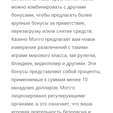
можно комбинировать с другими
бонусами, чтобы предлагать более
крупные бонусы за приветствие,
перезагрузку и/или снятие средств.
Казино Monro предлагает вам новое
измерение развлечений с такими
играми мирового класса, как рулетка,
блэкджек, видеопокер и другими. Эти
бонусы представляют собой проценты,
применяемые к суммам менее 10
канадских долларов. Monro
лицензировано регулирующими
органами, а это означает, что ваша
игровая деятельность безопасна и