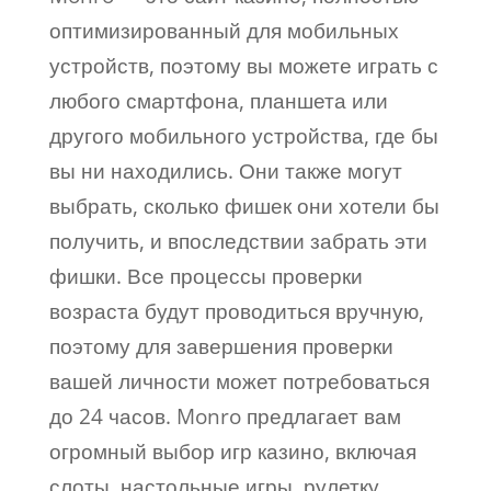
оптимизированный для мобильных
устройств, поэтому вы можете играть с
любого смартфона, планшета или
другого мобильного устройства, где бы
вы ни находились. Они также могут
выбрать, сколько фишек они хотели бы
получить, и впоследствии забрать эти
фишки. Все процессы проверки
возраста будут проводиться вручную,
поэтому для завершения проверки
вашей личности может потребоваться
до 24 часов. Monro предлагает вам
огромный выбор игр казино, включая
слоты, настольные игры, рулетку,