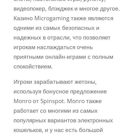
видеопокер, блэкджек и многое другое.
Казино Microgaming также являются
одними из самых безопасных и
надежных в отрасли, что позволяет
игрокам наслаждаться очень
приятными онлайн-играми с полным
спокойствием.
Игроки зарабатывают жетоны,
используя бонусное предложение
Monro от Spinspot. Monro также
работает со многими из самых
популярных вариантов электронных
кошельков, и у нас есть большой