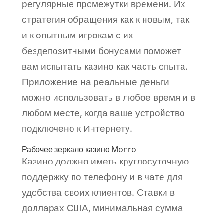
регулярные промежутки времени. Их
стратегия обращения как к новым, так
и к опытным игрокам с их
бездепозитными бонусами поможет
вам испытать казино как часть опыта.
Приложение на реальные деньги
можно использовать в любое время и в
любом месте, когда ваше устройство
подключено к Интернету.
Рабочее зеркало казино Monro
Казино должно иметь круглосуточную
поддержку по телефону и в чате для
удобства своих клиентов. Ставки в
долларах США, минимальная сумма