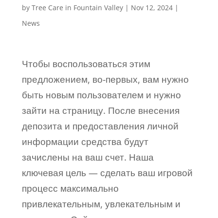
by
Tree Care in Fountain Valley
|
Nov 12, 2024
|
News
Чтобы воспользоваться этим
предложением, во-первых, вам нужно
быть новым пользователем и нужно
зайти на страницу. После внесения
депозита и предоставления личной
информации средства будут
зачислены на ваш счет. Наша
ключевая цель — сделать ваш игровой
процесс максимально
привлекательным, увлекательным и