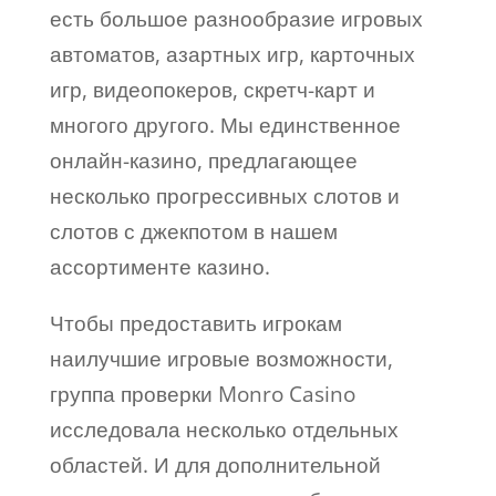
есть большое разнообразие игровых
автоматов, азартных игр, карточных
игр, видеопокеров, скретч-карт и
многого другого. Мы единственное
онлайн-казино, предлагающее
несколько прогрессивных слотов и
слотов с джекпотом в нашем
ассортименте казино.
Чтобы предоставить игрокам
наилучшие игровые возможности,
группа проверки Monro Casino
исследовала несколько отдельных
областей. И для дополнительной