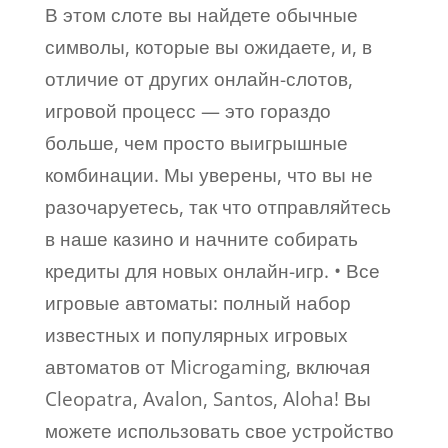
В этом слоте вы найдете обычные
символы, которые вы ожидаете, и, в
отличие от других онлайн-слотов,
игровой процесс — это гораздо
больше, чем просто выигрышные
комбинации. Мы уверены, что вы не
разочаруетесь, так что отправляйтесь
в наше казино и начните собирать
кредиты для новых онлайн-игр. • Все
игровые автоматы: полный набор
известных и популярных игровых
автоматов от Microgaming, включая
Cleopatra, Avalon, Santos, Aloha! Вы
можете использовать свое устройство