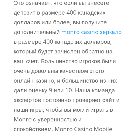
Это означает, что если вы внесете
депозит в размере 400 канадских
долларов или более, вы получите
дополнительный
monro casino зеркало
в размере 400 канадских долларов,
который будет зачислен обратно на
ваш счет. Большинство игроков были
очень довольны качеством этого
онлайн-казино, и большинство из них
дали оценку 9 или 10. Наша команда
экспертов постоянно проверяет сайт и
наши игры, чтобы вы могли играть в
Monro с уверенностью и
спокойствием. Monro Casino Mobile