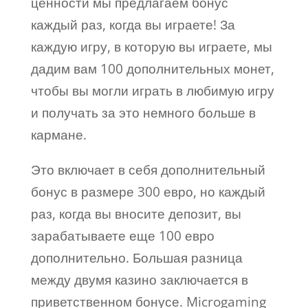
ценности мы предлагаем бонус
каждый раз, когда вы играете! За
каждую игру, в которую вы играете, мы
дадим вам 100 дополнительных монет,
чтобы вы могли играть в любимую игру
и получать за это немного больше в
кармане.
Это включает в себя дополнительный
бонус в размере 300 евро, но каждый
раз, когда вы вносите депозит, вы
зарабатываете еще 100 евро
дополнительно. Большая разница
между двумя казино заключается в
приветственном бонусе. Microgaming