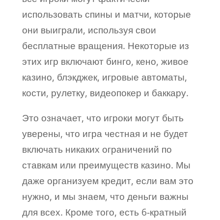
использовать спины и матчи, которые
они выиграли, используя свои
бесплатные вращения. Некоторые из
этих игр включают бинго, кено, живое
казино, блэкджек, игровые автоматы,
кости, рулетку, видеопокер и баккару.
Это означает, что игроки могут быть
уверены, что игра честная и не будет
включать никаких ограничений по
ставкам или преимуществ казино. Мы
даже организуем кредит, если вам это
нужно, и мы знаем, что деньги важны
для всех. Кроме того, есть 6-кратный