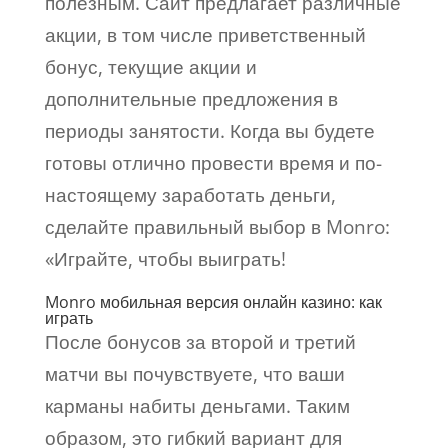
полезным. Сайт предлагает различные
акции, в том числе приветственный
бонус, текущие акции и
дополнительные предложения в
периоды занятости. Когда вы будете
готовы отлично провести время и по-
настоящему заработать деньги,
сделайте правильный выбор в Monro:
«Играйте, чтобы выиграть!
Monro мобильная версия онлайн казино: как
играть
После бонусов за второй и третий
матчи вы почувствуете, что ваши
карманы набиты деньгами. Таким
образом, это гибкий вариант для