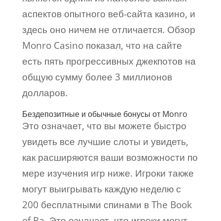
аспектов опытного веб-сайта казино, и
здесь оно ничем не отличается. Обзор
Monro Casino показал, что на сайте
есть пять прогрессивных джекпотов на
общую сумму более 3 миллионов
долларов.
Бездепозитные и обычные бонусы от Monro
Это означает, что вы можете быстро
увидеть все лучшие слоты и увидеть,
как расширяются ваши возможности по
мере изучения игр ниже. Игроки также
могут выигрывать каждую неделю с
200 бесплатными спинами в The Book
of Ra. Это означает, что игроки могут