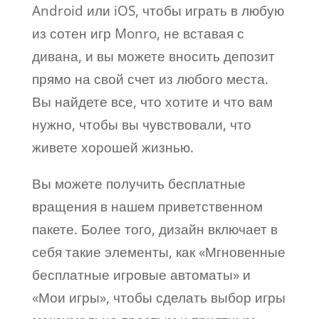
Android или iOS, чтобы играть в любую
из сотен игр Monro, не вставая с
дивана, и вы можете вносить депозит
прямо на свой счет из любого места.
Вы найдете все, что хотите и что вам
нужно, чтобы вы чувствовали, что
живете хорошей жизнью.
Вы можете получить бесплатные
вращения в нашем приветственном
пакете. Более того, дизайн включает в
себя такие элементы, как «Мгновенные
бесплатные игровые автоматы» и
«Мои игры», чтобы сделать выбор игры