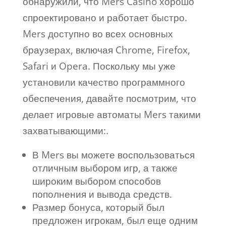
обнаружили, что Mers Casino хорошо
спроектировано и работает быстро.
Mers доступно во всех основных
браузерах, включая Chrome, Firefox,
Safari и Opera. Поскольку мы уже
установили качество программного
обеспечения, давайте посмотрим, что
делает игровые автоматы Mers такими
захватывающими:.
В Mers вы можете воспользоваться
отличным выбором игр, а также
широким выбором способов
пополнения и вывода средств.
Размер бонуса, который был
предложен игрокам, был еще одним