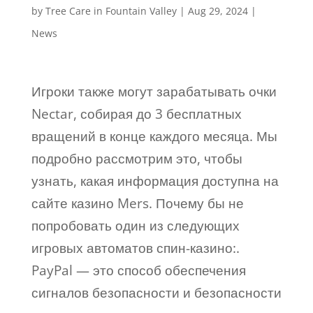
by
Tree Care in Fountain Valley
|
Aug 29, 2024
|
News
Игроки также могут зарабатывать очки
Nectar, собирая до 3 бесплатных
вращений в конце каждого месяца. Мы
подробно рассмотрим это, чтобы
узнать, какая информация доступна на
сайте казино Mers. Почему бы не
попробовать один из следующих
игровых автоматов спин-казино:.
PayPal — это способ обеспечения
сигналов безопасности и безопасности