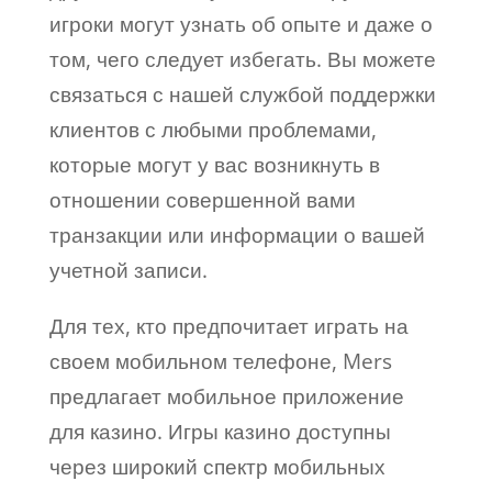
игроки могут узнать об опыте и даже о
том, чего следует избегать. Вы можете
связаться с нашей службой поддержки
клиентов с любыми проблемами,
которые могут у вас возникнуть в
отношении совершенной вами
транзакции или информации о вашей
учетной записи.
Для тех, кто предпочитает играть на
своем мобильном телефоне, Mers
предлагает мобильное приложение
для казино. Игры казино доступны
через широкий спектр мобильных