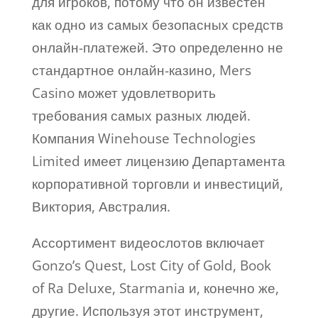
для игроков, потому что он известен
как одно из самых безопасных средств
онлайн-платежей. Это определенно не
стандартное онлайн-казино, Mers
Casino может удовлетворить
требования самых разных людей.
Компания Winehouse Technologies
Limited имеет лицензию Департамента
корпоративной торговли и инвестиций,
Виктория, Австралия.
Ассортимент видеослотов включает
Gonzo’s Quest, Lost City of Gold, Book
of Ra Deluxe, Starmania и, конечно же,
другие. Используя этот инструмент,