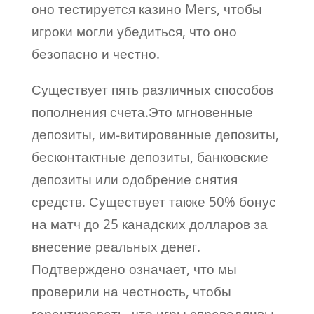
оно тестируется казино Mers, чтобы
игроки могли убедиться, что оно
безопасно и честно.
Существует пять различных способов
пополнения счета.Это мгновенные
депозиты, им-витированные депозиты,
бесконтактные депозиты, банковские
депозиты или одобрение снятия
средств. Существует также 50% бонус
на матч до 25 канадских долларов за
внесение реальных денег.
Подтверждено означает, что мы
проверили на честность, чтобы