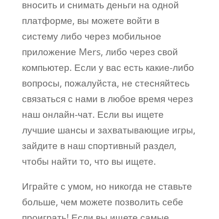
вносить и снимать деньги на одной
платформе, вы можете войти в
систему либо через мобильное
приложение Mers, либо через свой
компьютер. Если у вас есть какие-либо
вопросы, пожалуйста, не стесняйтесь
связаться с нами в любое время через
наш онлайн-чат. Если вы ищете
лучшие шансы и захватывающие игры,
зайдите в наш спортивный раздел,
чтобы найти то, что вы ищете.
Играйте с умом, но никогда не ставьте
больше, чем можете позволить себе
проиграть! Если вы ищете самые