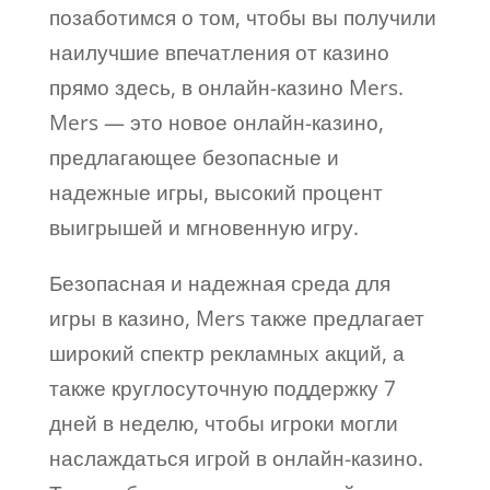
позаботимся о том, чтобы вы получили
наилучшие впечатления от казино
прямо здесь, в онлайн-казино Mers.
Mers — это новое онлайн-казино,
предлагающее безопасные и
надежные игры, высокий процент
выигрышей и мгновенную игру.
Безопасная и надежная среда для
игры в казино, Mers также предлагает
широкий спектр рекламных акций, а
также круглосуточную поддержку 7
дней в неделю, чтобы игроки могли
наслаждаться игрой в онлайн-казино.