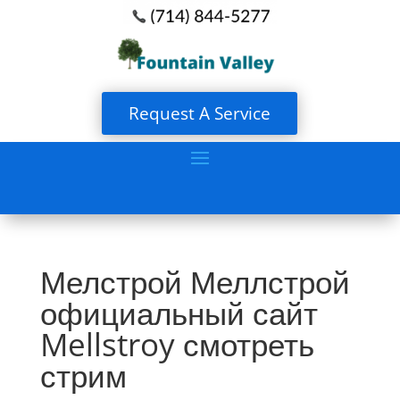
Request A Service
Мелстрой Меллстрой️
официальный сайт ️
Mellstroy смотреть
стрим