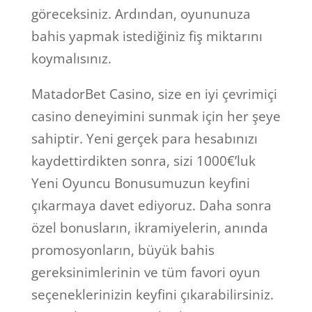
göreceksiniz. Ardından, oyununuza
bahis yapmak istediğiniz fiş miktarını
koymalısınız.
MatadorBet Casino, size en iyi çevrimiçi
casino deneyimini sunmak için her şeye
sahiptir. Yeni gerçek para hesabınızı
kaydettirdikten sonra, sizi 1000€’luk
Yeni Oyuncu Bonusumuzun keyfini
çıkarmaya davet ediyoruz. Daha sonra
özel bonusların, ikramiyelerin, anında
promosyonların, büyük bahis
gereksinimlerinin ve tüm favori oyun
seçeneklerinizin keyfini çıkarabilirsiniz.