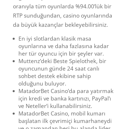
oranıyla tüm oyunlarda %94.00’lük bir
RTP sunduğundan, casino oyunlarında
da büyük kazançlar bekleyebilirsiniz.
En iyi slotlardan klasik masa
oyunlarına ve daha fazlasına kadar
her tür oyuncu için bir şeyler var.
Muttenz’deki Beste Spielothek, bir
oyuncunun günde 24 saat canlı
sohbet destek ekibine sahip
olduğunu buluyor.
MatadorBet Casino’da para yatırmak
için kredi ve banka kartınızı, PayPal’ı
ve Neteller’i kullanabilirsiniz.
MatadorBet Casino, mobil kumarı
başlatan ilk çevrimiçi kumarhaneydi
ve o zamandan beri bu alanda lider