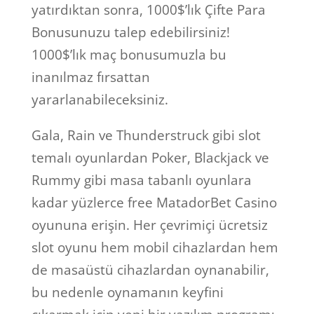
yatırdıktan sonra, 1000$’lık Çifte Para
Bonusunuzu talep edebilirsiniz!
1000$’lık maç bonusumuzla bu
inanılmaz fırsattan
yararlanabileceksiniz.
Gala, Rain ve Thunderstruck gibi slot
temalı oyunlardan Poker, Blackjack ve
Rummy gibi masa tabanlı oyunlara
kadar yüzlerce free MatadorBet Casino
oyununa erişin. Her çevrimiçi ücretsiz
slot oyunu hem mobil cihazlardan hem
de masaüstü cihazlardan oynanabilir,
bu nedenle oynamanın keyfini