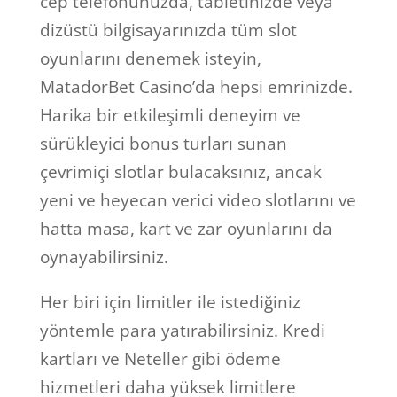
cep telefonunuzda, tabletinizde veya
dizüstü bilgisayarınızda tüm slot
oyunlarını denemek isteyin,
MatadorBet Casino’da hepsi emrinizde.
Harika bir etkileşimli deneyim ve
sürükleyici bonus turları sunan
çevrimiçi slotlar bulacaksınız, ancak
yeni ve heyecan verici video slotlarını ve
hatta masa, kart ve zar oyunlarını da
oynayabilirsiniz.
Her biri için limitler ile istediğiniz
yöntemle para yatırabilirsiniz. Kredi
kartları ve Neteller gibi ödeme
hizmetleri daha yüksek limitlere