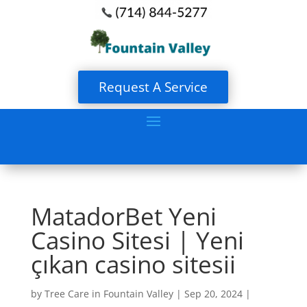
Request A Service
MatadorBet Yeni
Casino Sitesi | Yeni
çıkan casino sitesii
by
Tree Care in Fountain Valley
|
Sep 20, 2024
|