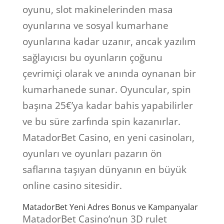
oyunu, slot makinelerinden masa
oyunlarına ve sosyal kumarhane
oyunlarına kadar uzanır, ancak yazılım
sağlayıcısı bu oyunların çoğunu
çevrimiçi olarak ve anında oynanan bir
kumarhanede sunar. Oyuncular, spin
başına 25€’ya kadar bahis yapabilirler
ve bu süre zarfında spin kazanırlar.
MatadorBet Casino, en yeni casinoları,
oyunları ve oyunları pazarın ön
saflarına taşıyan dünyanın en büyük
online casino sitesidir.
MatadorBet Yeni Adres Bonus ve Kampanyalar
MatadorBet Casino’nun 3D rulet