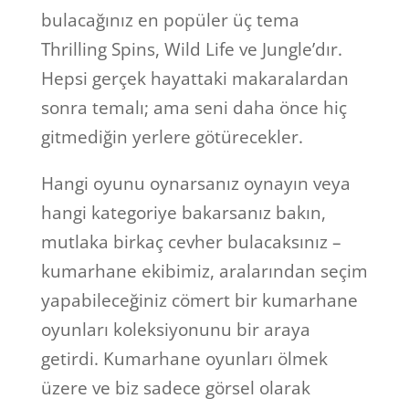
bulacağınız en popüler üç tema
Thrilling Spins, Wild Life ve Jungle’dır.
Hepsi gerçek hayattaki makaralardan
sonra temalı; ama seni daha önce hiç
gitmediğin yerlere götürecekler.
Hangi oyunu oynarsanız oynayın veya
hangi kategoriye bakarsanız bakın,
mutlaka birkaç cevher bulacaksınız –
kumarhane ekibimiz, aralarından seçim
yapabileceğiniz cömert bir kumarhane
oyunları koleksiyonunu bir araya
getirdi. Kumarhane oyunları ölmek
üzere ve biz sadece görsel olarak