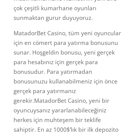
çok çeşitli kumarhane oyunları
sunmaktan gurur duyuyoruz.
MatadorBet Casino, tüm yeni oyuncular
için en cömert para yatırma bonusunu
sunar. Hoşgeldin bonusu, yeni gerçek
para hesabınız için gerçek para
bonusudur. Para yatırmadan
bonusunuzu kullanabilmeniz için önce
gerçek para yatırmanız
gerekir.MatadorBet Casino, yeni bir
oyuncuysanız yararlanabileceğiniz
herkes için muhteşem bir teklife
sahiptir. En az 1000$’lık bir ilk depozito