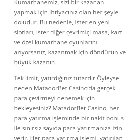
Kumarhanemiz, sizi bir kazanan
yapmak için ihtiyacınız olan her şeyle
doludur. Bu nedenle, ister en yeni
slotları, ister diğer çevrimiçi masa, kart
ve özel kumarhane oyunlarını
arıyorsanız, kazanmak için döndürün ve
büyük kazanın.
Tek limit, yatırdığınız tutardır.Öyleyse
neden MatadorBet Casino’da gerçek
para çevirmeyi denemek için
bekleyesiniz? MatadorBet Casino, her
para yatırma işleminde bir nakit bonus
ile sınırsız sayıda para yatırmanıza izin
verir. Her para yatırma işlemi, yatırılan