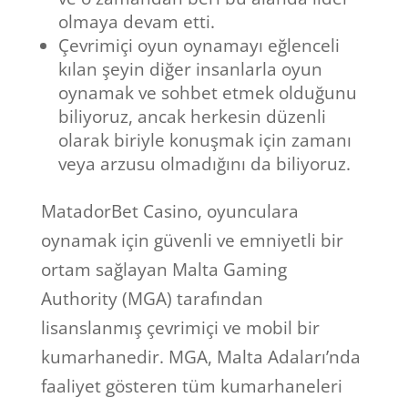
olmaya devam etti.
Çevrimiçi oyun oynamayı eğlenceli
kılan şeyin diğer insanlarla oyun
oynamak ve sohbet etmek olduğunu
biliyoruz, ancak herkesin düzenli
olarak biriyle konuşmak için zamanı
veya arzusu olmadığını da biliyoruz.
MatadorBet Casino, oyunculara
oynamak için güvenli ve emniyetli bir
ortam sağlayan Malta Gaming
Authority (MGA) tarafından
lisanslanmış çevrimiçi ve mobil bir
kumarhanedir. MGA, Malta Adaları’nda
faaliyet gösteren tüm kumarhaneleri