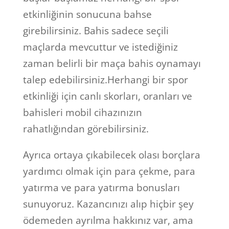
etkinliğinin sonucuna bahse
girebilirsiniz. Bahis sadece seçili
maçlarda mevcuttur ve istediğiniz
zaman belirli bir maça bahis oynamayı
talep edebilirsiniz.Herhangi bir spor
etkinliği için canlı skorları, oranları ve
bahisleri mobil cihazınızın
rahatlığından görebilirsiniz.
Ayrıca ortaya çıkabilecek olası borçlara
yardımcı olmak için para çekme, para
yatırma ve para yatırma bonusları
sunuyoruz. Kazancınızı alıp hiçbir şey
ödemeden ayrılma hakkınız var, ama