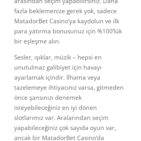
arasından seçim yapabilirsiniz. Daha
fazla beklemenize gerek yok, sadece
MatadorBet Casino’ya kaydolun ve ilk
para yatırma bonusunuz için %100’lük
bir eşleşme alın.
Sesler, ışıklar, müzik – hepsi en
unutulmaz galibiyet için havayı
ayarlamak içindir. İlhama veya
tazelemeye ihtiyacınız varsa, gitmeden
önce şansınızı denemek
isteyebileceğiniz en iyi dönen
slotlarımız var. Aralarından seçim
yapabileceğiniz çok sayıda oyun var,
ancak bir MatadorBet Casino’da