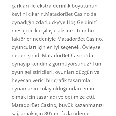
çarkları ile ekstra derinlik boyutunun
keyfini çıkarın.MatadorBet Casino’da
oynadığınızda ‘Lucky’ye Hoş Geldiniz’
mesajı ile karşılaşacaksınız. Tüm bu
faktörler nedeniyle MatadorBet Casino,
oyuncuları için en iyi seçenek. Öyleyse
neden şimdi MatadorBet Casino’da
oynayıp kendiniz görmüyorsunuz? Tüm
oyun geliştiricileri, oyunları düzgün ve
heyecan verici bir grafik tasarımla
oynamanın kolay olduğundan emin
olmak için tasarladı ve optimize etti.
MatadorBet Casino, büyük kazanmanızı
sağlamak için 80’den fazla ödeme