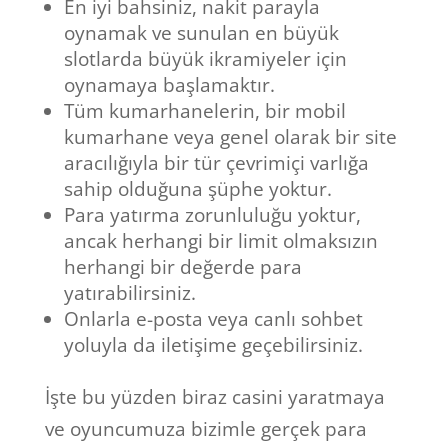
En iyi bahsiniz, nakit parayla
oynamak ve sunulan en büyük
slotlarda büyük ikramiyeler için
oynamaya başlamaktır.
Tüm kumarhanelerin, bir mobil
kumarhane veya genel olarak bir site
aracılığıyla bir tür çevrimiçi varlığa
sahip olduğuna şüphe yoktur.
Para yatırma zorunluluğu yoktur,
ancak herhangi bir limit olmaksızın
herhangi bir değerde para
yatırabilirsiniz.
Onlarla e-posta veya canlı sohbet
yoluyla da iletişime geçebilirsiniz.
İşte bu yüzden biraz casini yaratmaya
ve oyuncumuza bizimle gerçek para