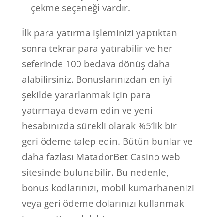
çekme seçeneği vardır.
İlk para yatırma işleminizi yaptıktan
sonra tekrar para yatırabilir ve her
seferinde 100 bedava dönüş daha
alabilirsiniz. Bonuslarınızdan en iyi
şekilde yararlanmak için para
yatırmaya devam edin ve yeni
hesabınızda sürekli olarak %5’lik bir
geri ödeme talep edin. Bütün bunlar ve
daha fazlası MatadorBet Casino web
sitesinde bulunabilir. Bu nedenle,
bonus kodlarınızı, mobil kumarhanenizi
veya geri ödeme dolarınızı kullanmak