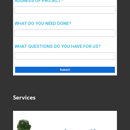
ADDRESS OF PROJECT*
WHAT DO YOU NEED DONE?
WHAT QUESTIONS DO YOU HAVE FOR US?
Services