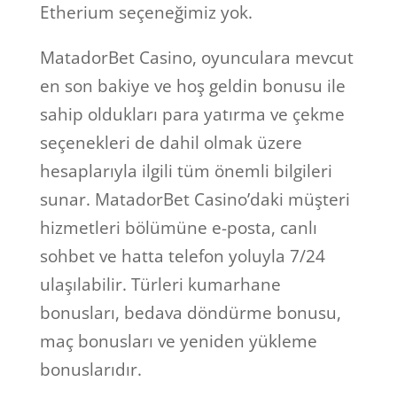
Etherium seçeneğimiz yok.
MatadorBet Casino, oyunculara mevcut
en son bakiye ve hoş geldin bonusu ile
sahip oldukları para yatırma ve çekme
seçenekleri de dahil olmak üzere
hesaplarıyla ilgili tüm önemli bilgileri
sunar. MatadorBet Casino’daki müşteri
hizmetleri bölümüne e-posta, canlı
sohbet ve hatta telefon yoluyla 7/24
ulaşılabilir. Türleri kumarhane
bonusları, bedava döndürme bonusu,
maç bonusları ve yeniden yükleme
bonuslarıdır.