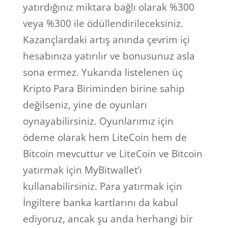
yatırdığınız miktara bağlı olarak %300
veya %300 ile ödüllendirileceksiniz.
Kazançlardaki artış anında çevrim içi
hesabınıza yatırılır ve bonusunuz asla
sona ermez. Yukarıda listelenen üç
Kripto Para Biriminden birine sahip
değilseniz, yine de oyunları
oynayabilirsiniz. Oyunlarımız için
ödeme olarak hem LiteCoin hem de
Bitcoin mevcuttur ve LiteCoin ve Bitcoin
yatırmak için MyBitwallet’ı
kullanabilirsiniz. Para yatırmak için
İngiltere banka kartlarını da kabul
ediyoruz, ancak şu anda herhangi bir