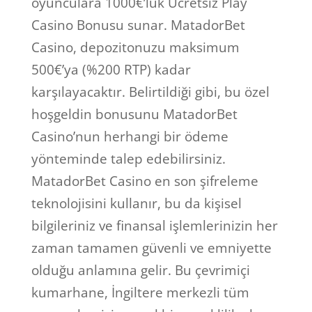
oyunculara 1000€’luk Ücretsiz Play
Casino Bonusu sunar. MatadorBet
Casino, depozitonuzu maksimum
500€’ya (%200 RTP) kadar
karşılayacaktır. Belirtildiği gibi, bu özel
hoşgeldin bonusunu MatadorBet
Casino’nun herhangi bir ödeme
yönteminde talep edebilirsiniz.
MatadorBet Casino en son şifreleme
teknolojisini kullanır, bu da kişisel
bilgileriniz ve finansal işlemlerinizin her
zaman tamamen güvenli ve emniyette
olduğu anlamına gelir. Bu çevrimiçi
kumarhane, İngiltere merkezli tüm