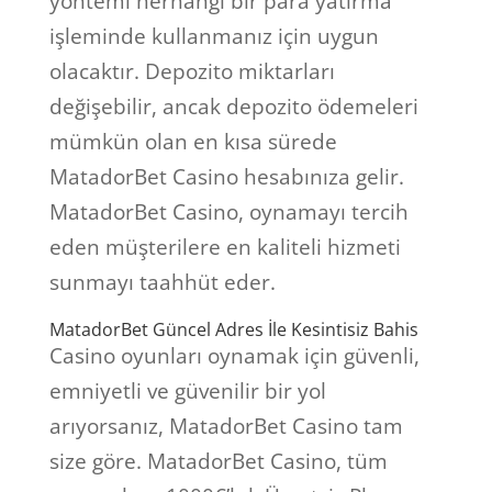
yöntemi herhangi bir para yatırma
işleminde kullanmanız için uygun
olacaktır. Depozito miktarları
değişebilir, ancak depozito ödemeleri
mümkün olan en kısa sürede
MatadorBet Casino hesabınıza gelir.
MatadorBet Casino, oynamayı tercih
eden müşterilere en kaliteli hizmeti
sunmayı taahhüt eder.
MatadorBet Güncel Adres İle Kesintisiz Bahis
Casino oyunları oynamak için güvenli,
emniyetli ve güvenilir bir yol
arıyorsanız, MatadorBet Casino tam
size göre. MatadorBet Casino, tüm