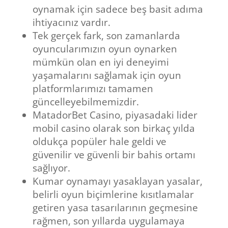
oynamak için sadece beş basit adıma
ihtiyacınız vardır.
Tek gerçek fark, son zamanlarda
oyuncularımızın oyun oynarken
mümkün olan en iyi deneyimi
yaşamalarını sağlamak için oyun
platformlarımızı tamamen
güncelleyebilmemizdir.
MatadorBet Casino, piyasadaki lider
mobil casino olarak son birkaç yılda
oldukça popüler hale geldi ve
güvenilir ve güvenli bir bahis ortamı
sağlıyor.
Kumar oynamayı yasaklayan yasalar,
belirli oyun biçimlerine kısıtlamalar
getiren yasa tasarılarının geçmesine
rağmen, son yıllarda uygulamaya