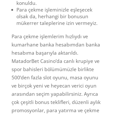
konuldu.
Para çekme işleminizle eşleşecek
olsak da, herhangi bir bonusun
mükerrer taleplerine izin vermeyiz.
Para çekme işlemlerim hızlıydı ve
kumarhane banka hesabımdan banka
hesabıma başarıyla aktarıldı.
MatadorBet Casino’da canlı krupiye ve
spor bahisleri bölümümüzle birlikte
500’den fazla slot oyunu, masa oyunu
ve birçok yeni ve heyecan verici oyun
arasından seçim yapabilirsiniz. Ayrıca
çok çeşitli bonus teklifleri, düzenli aylık
promosyonlar, para yatırma ve çekme