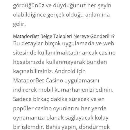
gördüğünüz ve duyduğunuz her şeyin
olabildiğince gerçek olduğu anlamına
gelir.
MatadorBet Belge Talepleri Nereye Gönderilir?
Bu detaylar birçok uygulamada ve web
sitesinde kullanılmaktadır ancak casino
hesabınızda kullanmayarak bundan
kaçınabilirsiniz. Android için
MatadorBet Casino uygulamasını
indirerek mobil kumarhanenizi edinin.
Sadece birkaç dakika sürecek ve en
popüler casino oyunlarını her yerde
oynamanıza olanak sağlayacak kolay
bir işlemdir. Bahis yapın, döndürmek