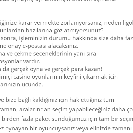
ğinize karar vermekte zorlanıyorsanız, neden ligo
unlardan bazılarına göz atmıyorsunuz?
 sonra, işleminizin durumu hakkında size daha faz
me onay e-postası alacaksınız.
rma ve çekme seçeneklerinin yanı sıra
osyonlar vardır.
a da gerçek oyna ve gerçek para kazan!
imiçi casino oyunlarının keyfini çıkarmak için
larınızın ucunda.
 bize bağlı kaldığınız için hak ettiğiniz tüm
 zaman, aralarından seçim yapabileceğiniz daha ç
in birden fazla paket sunduğumuz için tam bir seçi
 kez oynayan bir oyuncuysanız veya elinizde zamanı