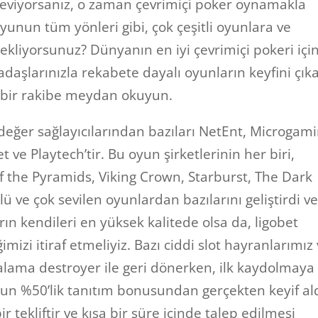
eviyorsanız, o zaman çevrimiçi poker oynamakla
yunun tüm yönleri gibi, çok çeşitli oyunlara ve
ekliyorsunuz? Dünyanın en iyi çevrimiçi pokeri içi
rkadaşlarınızla rekabete dayalı oyunların keyfini çık
i bir rakibe meydan okuyun.
e değer sağlayıcılarından bazıları NetEnt, Microgami
t ve Playtech’tir. Bu oyun şirketlerinin her biri,
f the Pyramids, Viking Crown, Starburst, The Dark
ü ve çok sevilen oyunlardan bazılarını geliştirdi v
n kendileri en yüksek kalitede olsa da, ligobet
imizi itiraf etmeliyiz. Bazı ciddi slot hayranlarımız
talama destroyer ile geri dönerken, ilk kaydolmaya
nun %50’lik tanıtım bonusundan gerçekten keyif ald
r tekliftir ve kısa bir süre içinde talep edilmesi