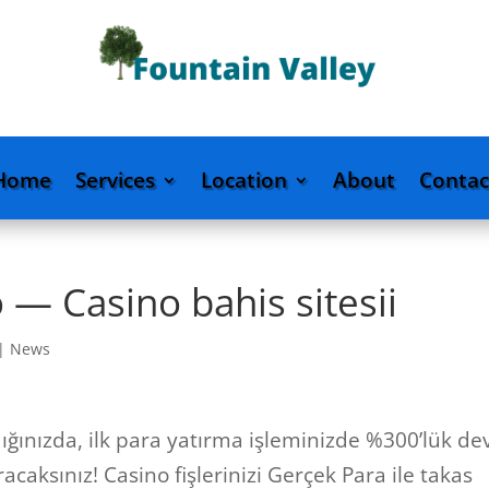
Home
Services
Location
About
Contac
o — Casino bahis sitesii
|
News
ğınızda, ilk para yatırma işleminizde %300’lük de
caksınız! Casino fişlerinizi Gerçek Para ile takas