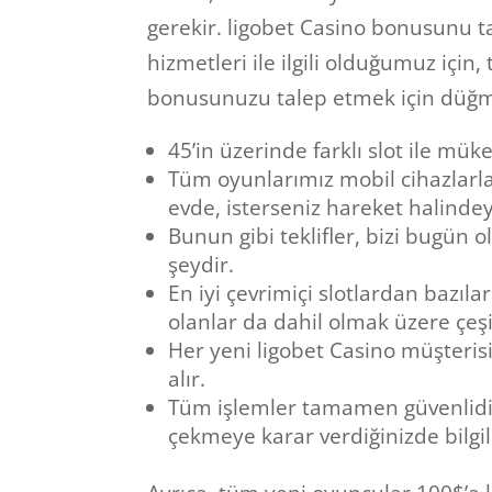
gerekir. ligobet Casino bonusunu 
hizmetleri ile ilgili olduğumuz için,
bonusunuzu talep etmek için düğme
45’in üzerinde farklı slot ile mü
Tüm oyunlarımız mobil cihazlarl
evde, isterseniz hareket halindey
Bunun gibi teklifler, bizi bugün
şeydir.
En iyi çevrimiçi slotlardan bazıla
olanlar da dahil olmak üzere çeşit
Her yeni ligobet Casino müşteri
alır.
Tüm işlemler tamamen güvenlidir
çekmeye karar verdiğinizde bilgi