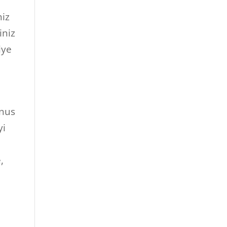
niz
iniz
iye
onus
yi
,