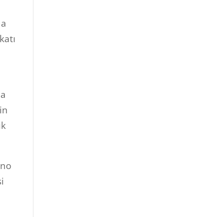
ma
katı
ma
in
ık
ino
i