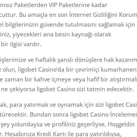
ımsız Paketlerden VIP Paketlerine kadar
uttur. Bu amaçla en son İnternet Gizliliğini Koru
el bilgilerinizin güvende tutulmasını sağlamak için 
peğiniz, yiyecekleri ana besin kaynağı olarak
r ilgisi vardır.
ilişlerimize ve haftalık şanslı dönüşlere hak kazan
z olun, ligobet Casino’da bir çevrimiçi kumarhanen
 Ne zaman bir kahve içmeye veya hafif bir atıştırmal
ne çekiyorsa ligobet Casino sizi tatmin edecektir.
ak, para yatırmak ve oynamak için sizi ligobet Cas
ötürecektir. Bundan sonra ligobet Casino İncelemes
şey yolundaysa ve profiliniz geçerliyse, Hoşgeldin
 Hesabınıza Kredi Kartı ile para yatırıldıysa,