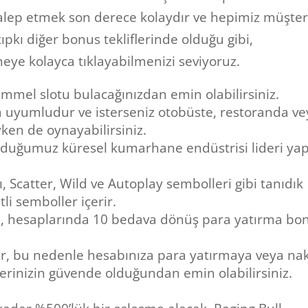
talep etmek son derece kolaydır ve hepimiz müşter
 tıpkı diğer bonus tekliflerinde olduğu gibi,
ye kolayca tıklayabilmenizi seviyoruz.
kemmel slotu bulacağınızdan emin olabilirsiniz.
a uyumludur ve isterseniz otobüste, restoranda ve
ken de oynayabilirsiniz.
 olduğumuz küresel kumarhane endüstrisi lideri ya
rı, Scatter, Wild ve Autoplay sembolleri gibi tanıdık
li semboller içerir.
si, hesaplarında 10 bedava dönüş para yatırma bo
, bu nedenle hesabınıza para yatırmaya veya nak
lerinizin güvende olduğundan emin olabilirsiniz.