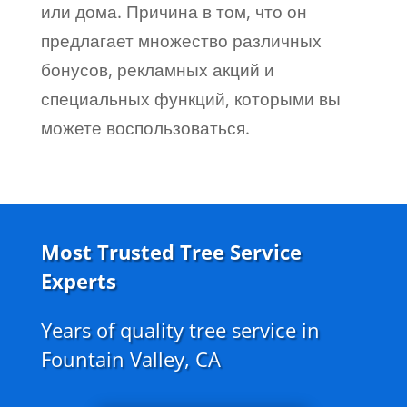
или дома. Причина в том, что он
предлагает множество различных
бонусов, рекламных акций и
специальных функций, которыми вы
можете воспользоваться.
Most Trusted Tree Service
Experts
Years of quality tree service in
Fountain Valley, CA