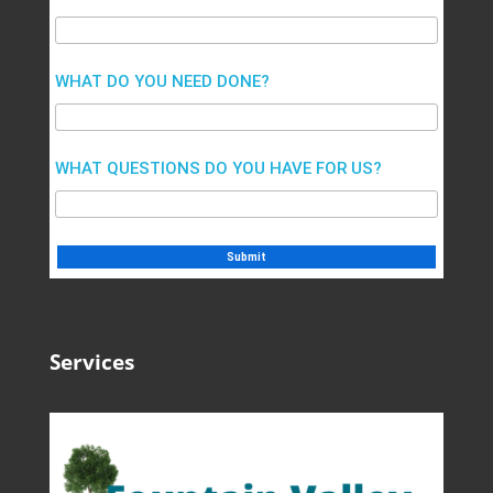
WHAT DO YOU NEED DONE?
WHAT QUESTIONS DO YOU HAVE FOR US?
Services