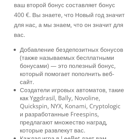
ваш второй бонус составляет бонус
400 €. Вы знаете, что Новый год значит
для нас, а мы знаем, что он значит для
вас.
Добавление бездепозитных бонусов
(также называемых бесплатными
бонусами) — это полезный бонус,
который помогает пополнить веб-
сайт.
Создатели игровых автоматов, такие
как Yggdrasil, Bally, Novoline,
Quickspin, NYX, Konami, Cryptologic
и разработанные Freespins,
предлагают множество наград,
которые развлекут вас.
Каждая игра в LeeBet дает вам