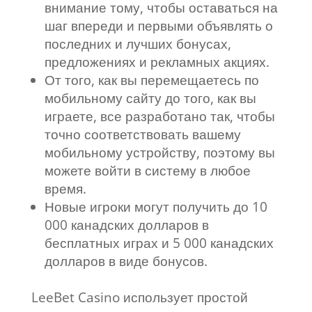
внимание тому, чтобы оставаться на
шаг впереди и первыми объявлять о
последних и лучших бонусах,
предложениях и рекламных акциях.
От того, как вы перемещаетесь по
мобильному сайту до того, как вы
играете, все разработано так, чтобы
точно соответствовать вашему
мобильному устройству, поэтому вы
можете войти в систему в любое
время.
Новые игроки могут получить до 10
000 канадских долларов в
бесплатных играх и 5 000 канадских
долларов в виде бонусов.
LeeBet Casino использует простой