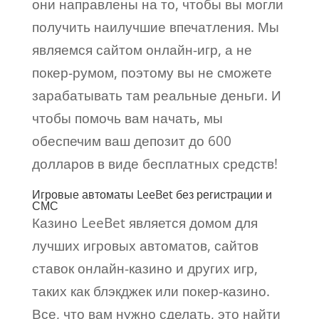
они направлены на то, чтобы вы могли
получить наилучшие впечатления. Мы
являемся сайтом онлайн-игр, а не
покер-румом, поэтому вы не сможете
зарабатывать там реальные деньги. И
чтобы помочь вам начать, мы
обеспечим ваш депозит до 600
долларов в виде бесплатных средств!
Игровые автоматы LeeBet без регистрации и
СМС
Казино LeeBet является домом для
лучших игровых автоматов, сайтов
ставок онлайн-казино и других игр,
таких как блэкджек или покер-казино.
Все, что вам нужно сделать, это найти