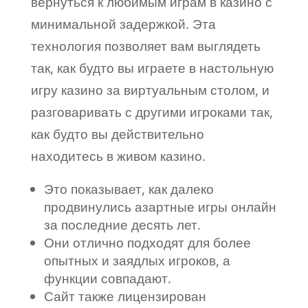
вернуться к любимым играм в казино с
минимальной задержкой. Эта
технология позволяет вам выглядеть
так, как будто вы играете в настольную
игру казино за виртуальным столом, и
разговаривать с другими игроками так,
как будто вы действительно
находитесь в живом казино.
Это показывает, как далеко
продвинулись азартные игры онлайн
за последние десять лет.
Они отлично подходят для более
опытных и заядлых игроков, а
функции совпадают.
Сайт также лицензирован