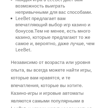
возможность выиграть
непривычными для вас способами.
LeeBet предлагает вам
впечатляющий выбор игр казино и
бонусов.Тем не менее, есть много
казино, которые предлагают то же
самое и, вероятно, даже лучше, чем
LeeBet.
Независимо от возраста или уровня
опыта, вы всегда можете найти игры,
которые вам нравятся, и те
впечатления, которые вы хотите.
Казино-игры и игровые автоматы
являются самыми популярными в