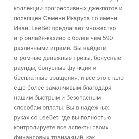
коллекции прогрессивных джекпотов и
посвящен Семени Икаруса по имени
Иван. LeeBet предлагает множество
игр онлайн-казино с более чем 590
различными играми. Вы найдете
огромные денежные призы, бонусные
раунды, бонусные функции и
бесплатные вращения, и все это стало
еще более заманчивым благодаря
нашим быстрым и безопасным
способам оплаты. Вы в надежных
руках со LeeBet, где вы полностью
контролируете все аспекты своих
финансовых транзакций, как