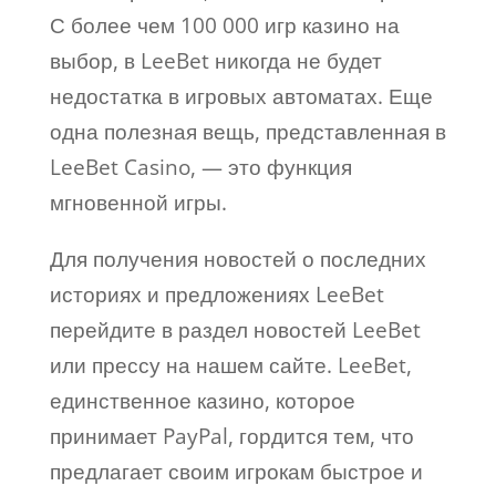
С более чем 100 000 игр казино на
выбор, в LeeBet никогда не будет
недостатка в игровых автоматах. Еще
одна полезная вещь, представленная в
LeeBet Casino, — это функция
мгновенной игры.
Для получения новостей о последних
историях и предложениях LeeBet
перейдите в раздел новостей LeeBet
или прессу на нашем сайте. LeeBet,
единственное казино, которое
принимает PayPal, гордится тем, что
предлагает своим игрокам быстрое и