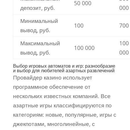
50 000
депозит, руб.
000
Минимальный
100
700
вывод, руб.
Максимальный
100
100 000
вывод, руб.
000
Выбор игровых автоматов и игр: разнообразие
и выбор для любителей азартных развлечений
Провайдер казино использует
программное обеспечение от
нескольких известных компаний. Все
азартные игры классифицируются по
категориям: новые, популярные, игры с
джекпотами, многолинейные, с