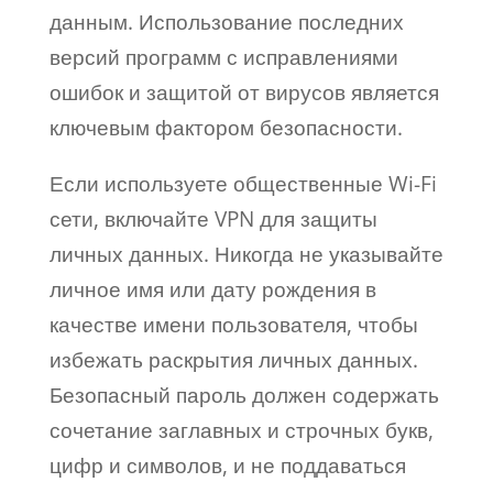
данным. Использование последних
версий программ с исправлениями
ошибок и защитой от вирусов является
ключевым фактором безопасности.
Если используете общественные Wi-Fi
сети, включайте VPN для защиты
личных данных. Никогда не указывайте
личное имя или дату рождения в
качестве имени пользователя, чтобы
избежать раскрытия личных данных.
Безопасный пароль должен содержать
сочетание заглавных и строчных букв,
цифр и символов, и не поддаваться