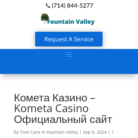
Request A Service
Комета Казино –
Kometa Casino
Официальный сайт
by
Tree Care in Fountain Valley
|
Sep 6, 2024
|
1