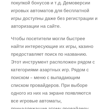
покупкой бонусов и т.д. Демоверсии
игровых автоматов для бесплатной
игры доступны даже без регистрации и
авторизации на сайте.
Чтобы посетители могли быстрее
найти интересующие их игры, казино
предоставляет поиск по названию.
Этот инструмент расположен рядом с
категориями азартных игр. Рядом с
поиском – меню с выпадающим
списком провайдеров. При выборе
одного из них на экране появляются
все игровые автоматы,
принадлежащие этому провайдеру.