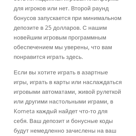
для игроков или нет. Второй раунд
бонусов запускается при минимальном
депозите в 25 долларов. С нашим
новейшим игровым программным
обеспечением мы уверены, что вам
понравится играть здесь.
Если вы хотите играть в азартные
игры, играть в карты или наслаждаться
игровыми автоматами, живой рулеткой
или другими настольными играми, в
Kometa каждый найдет что-то для
себя. Ваш депозит и бонусные коды
будут немедленно зачислены на ваш