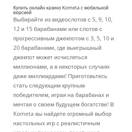
Купить онлайн казино Kometa с мобильной
версией
Выбирайте из видеослотов с 5, 9, 10,
12 и 15 барабанами или слотов с
прогрессивным джекпотом с 3, 5, 10 и
20 барабанами, где выигрышный
джекпот может исчисляться
миллионами, а в некоторых случаях
даже миллиардами! Приготовьтесь
стать следующим крупным
победителем, играя на барабанах и
мечтая о своем будущем богатстве! В
Kometa вы найдете огромный выбор
настольных игр с реалистичным