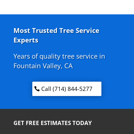
Most Trusted Tree Service
Experts
Years of quality tree service in
Fountain Valley, CA
Call (714) 844-5277
GET FREE ESTIMATES TODAY