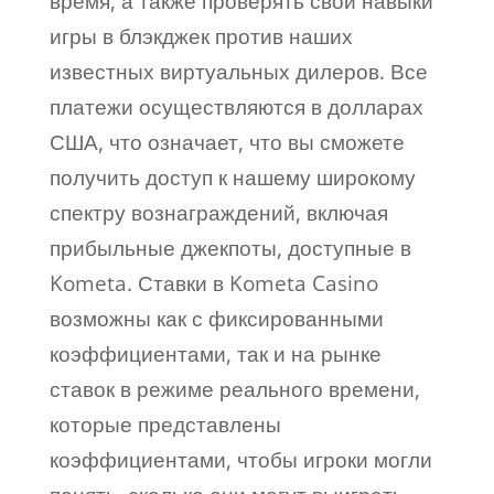
время, а также проверять свои навыки
игры в блэкджек против наших
известных виртуальных дилеров. Все
платежи осуществляются в долларах
США, что означает, что вы сможете
получить доступ к нашему широкому
спектру вознаграждений, включая
прибыльные джекпоты, доступные в
Kometa. Ставки в Kometa Casino
возможны как с фиксированными
коэффициентами, так и на рынке
ставок в режиме реального времени,
которые представлены
коэффициентами, чтобы игроки могли