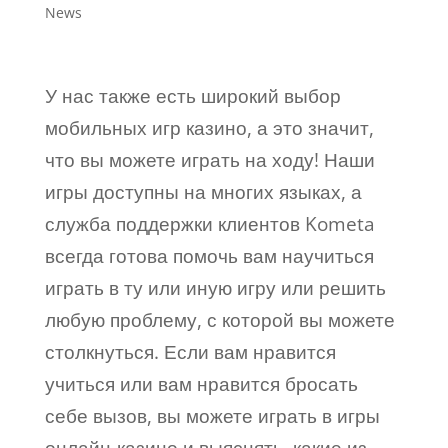
News
У нас также есть широкий выбор
мобильных игр казино, а это значит,
что вы можете играть на ходу! Наши
игры доступны на многих языках, а
служба поддержки клиентов Kometa
всегда готова помочь вам научиться
играть в ту или иную игру или решить
любую проблему, с которой вы можете
столкнуться. Если вам нравится
учиться или вам нравится бросать
себе вызов, вы можете играть в игры