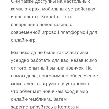
Они также доступны на настольных
компьютерах, мобильных устройствах
и планшетах. Kometa — это
совершенно новое казино с
современной игровой платформой для
онлайн-игр.
Мы никогда не были так счастливы
усердно работать для вас, независимо
от того, опытный вы или новичок. На
самом деле, программное обеспечение
можно легко загрузить и установить,
что облегчает новичкам вход в мир
онлайн-гемблинга. Затем
зарегистрируйтесь в Kometa и