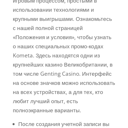
игровым процессом, простыми в
использовании технологиями и
крупными выигрышами. Ознакомьтесь
с нашей полной страницей
«Положения и условия», чтобы узнать
о наших специальных промо-кодах
Kometa. Здесь находятся одни из
крупнейших казино Великобритании, в
том числе Genting Casino. Интерфейс
на основе значков можно использовать
на всех устройствах, а для тех, кто
любит лучший опыт, есть
полноэкранные варианты.
После создания учетной записи вы