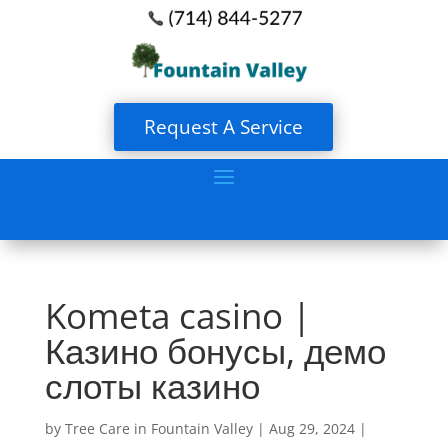
Request A Service
Kometa casino |
Казино бонусы, демо
слоты казино
by
Tree Care in Fountain Valley
|
Aug 29, 2024
|