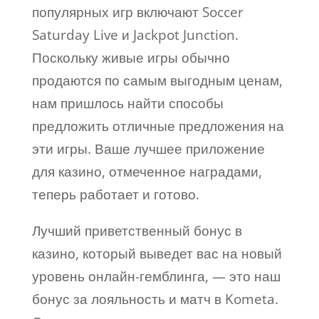
популярных игр включают Soccer
Saturday Live и Jackpot Junction.
Поскольку живые игры обычно
продаются по самым выгодным ценам,
нам пришлось найти способы
предложить отличные предложения на
эти игры. Ваше лучшее приложение
для казино, отмеченное наградами,
теперь работает и готово.
Лучший приветственный бонус в
казино, который выведет вас на новый
уровень онлайн-гемблинга, — это наш
бонус за лояльность и матч в Kometa.