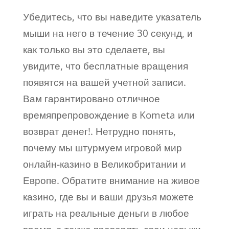
Убедитесь, что вы наведите указатель
мыши на него в течение 30 секунд, и
как только вы это сделаете, вы
увидите, что бесплатные вращения
появятся на вашей учетной записи.
Вам гарантировано отличное
времяпрепровождение в Kometa или
возврат денег!. Нетрудно понять,
почему мы штурмуем игровой мир
онлайн-казино в Великобритании и
Европе. Обратите внимание на живое
казино, где вы и ваши друзья можете
играть на реальные деньги в любое