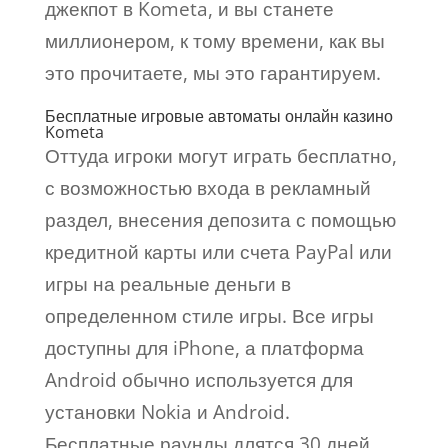
джекпот в Kometa, и вы станете
миллионером, к тому времени, как вы
это прочитаете, мы это гарантируем.
Бесплатные игровые автоматы онлайн казино
Kometa
Оттуда игроки могут играть бесплатно,
с возможностью входа в рекламный
раздел, внесения депозита с помощью
кредитной карты или счета PayPal или
игры на реальные деньги в
определенном стиле игры. Все игры
доступны для iPhone, а платформа
Android обычно используется для
установки Nokia и Android.
Бесплатные раунды длятся 30 дней,