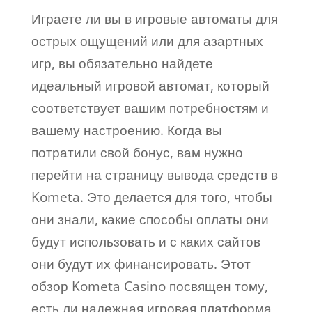
Играете ли вы в игровые автоматы для
острых ощущений или для азартных
игр, вы обязательно найдете
идеальный игровой автомат, который
соответствует вашим потребностям и
вашему настроению. Когда вы
потратили свой бонус, вам нужно
перейти на страницу вывода средств в
Kometa. Это делается для того, чтобы
они знали, какие способы оплаты они
будут использовать и с каких сайтов
они будут их финансировать. Этот
обзор Kometa Casino посвящен тому,
есть ли надежная игровая платформа