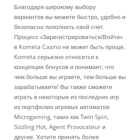
Благодаря широкому выбору
вариантов вы можете быстро, удобно и
безопасно пополнить свой счет.
Процесс «Зарегистрироваться/Войти»
в Kometa Casino не может быть проще.
Kometa серьезно относится к
концепции бонусов и понимает, что
чем больше вы играете, тем больше вы
зарабатываете! Вы также сможете
играть в некоторые из последних игр
из портфолио игровых автоматов
Microgaming, таких как Twin Spin,
Sizzling Hot, Agent Provocateur и
другие. Хотите принять более