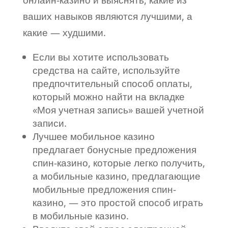
онлайн-казино и выяснять, какие из
ваших навыков являются лучшими, а
какие — худшими.
Если вы хотите использовать
средства на сайте, используйте
предпочтительный способ оплаты,
который можно найти на вкладке
«Моя учетная запись» вашей учетной
записи.
Лучшее мобильное казино
предлагает бонусные предложения
спин-казино, которые легко получить,
а мобильные казино, предлагающие
мобильные предложения спин-
казино, — это простой способ играть
в мобильные казино.