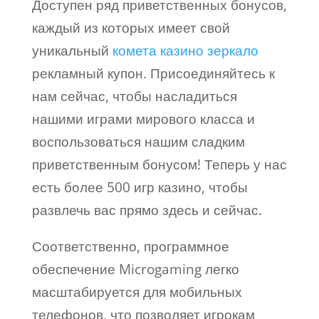
Доступен ряд приветственных бонусов,
каждый из которых имеет свой
уникальный
комета казино зеркало
рекламный купон. Присоединяйтесь к
нам сейчас, чтобы насладиться
нашими играми мирового класса и
воспользоваться нашим сладким
приветственным бонусом! Теперь у нас
есть более 500 игр казино, чтобы
развлечь вас прямо здесь и сейчас.
Соответственно, программное
обеспечение Microgaming легко
масштабируется для мобильных
телефонов, что позволяет игрокам