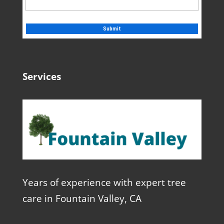
Services
Years of experience with expert tree
care in Fountain Valley, CA