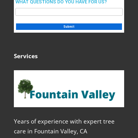
WHAT QUESTIONS DO YOU HAVE FOR US?
Services
Years of experience with expert tree
care in Fountain Valley, CA