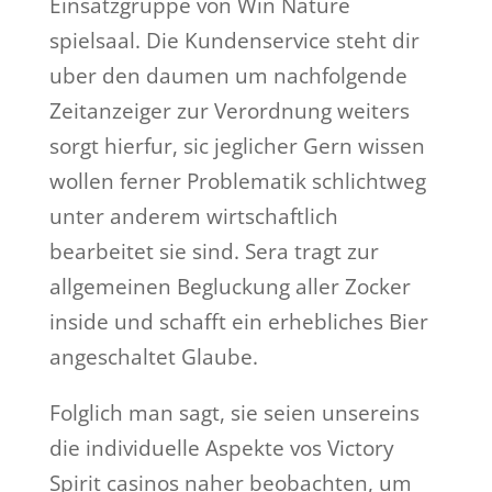
Einsatzgruppe von Win Nature
spielsaal. Die Kundenservice steht dir
uber den daumen um nachfolgende
Zeitanzeiger zur Verordnung weiters
sorgt hierfur, sic jeglicher Gern wissen
wollen ferner Problematik schlichtweg
unter anderem wirtschaftlich
bearbeitet sie sind. Sera tragt zur
allgemeinen Begluckung aller Zocker
inside und schafft ein erhebliches Bier
angeschaltet Glaube.
Folglich man sagt, sie seien unsereins
die individuelle Aspekte vos Victory
Spirit casinos naher beobachten, um