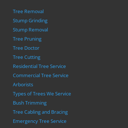
Tree Removal
Stump Grinding
Stump Removal
Tree Pruning
Tree Doctor
Tree Cutting
Residential Tree Service
Commercial Tree Service
Arborists
Types of Trees We Service
Bush Trimming
Tree Cabling and Bracing
Emergency Tree Service