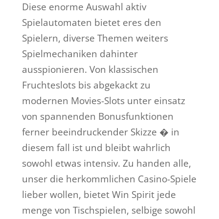
Diese enorme Auswahl aktiv
Spielautomaten bietet eres den
Spielern, diverse Themen weiters
Spielmechaniken dahinter
ausspionieren. Von klassischen
Fruchteslots bis abgekackt zu
modernen Movies-Slots unter einsatz
von spannenden Bonusfunktionen
ferner beeindruckender Skizze � in
diesem fall ist und bleibt wahrlich
sowohl etwas intensiv. Zu handen alle,
unser die herkommlichen Casino-Spiele
lieber wollen, bietet Win Spirit jede
menge von Tischspielen, selbige sowohl