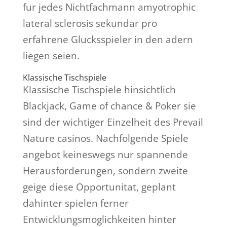
fur jedes Nichtfachmann amyotrophic
lateral sclerosis sekundar pro
erfahrene Glucksspieler in den adern
liegen seien.
Klassische Tischspiele
Klassische Tischspiele hinsichtlich
Blackjack, Game of chance & Poker sie
sind der wichtiger Einzelheit des Prevail
Nature casinos. Nachfolgende Spiele
angebot keineswegs nur spannende
Herausforderungen, sondern zweite
geige diese Opportunitat, geplant
dahinter spielen ferner
Entwicklungsmoglichkeiten hinter