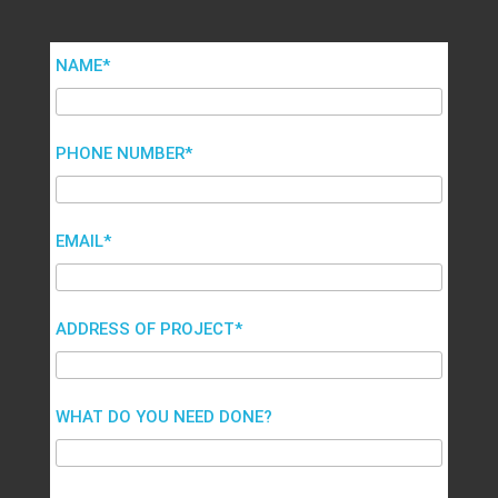
NAME*
PHONE NUMBER*
EMAIL*
ADDRESS OF PROJECT*
WHAT DO YOU NEED DONE?