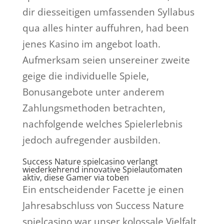
dir diesseitigen umfassenden Syllabus
qua alles hinter auffuhren, had been
jenes Kasino im angebot loath.
Aufmerksam seien unsereiner zweite
geige die individuelle Spiele,
Bonusangebote unter anderem
Zahlungsmethoden betrachten,
nachfolgende welches Spielerlebnis
jedoch aufregender ausbilden.
Success Nature spielcasino verlangt
wiederkehrend innovative Spielautomaten
aktiv, diese Gamer via toben
Ein entscheidender Facette je einen
Jahresabschluss von Success Nature
spielcasino war unser kolossale Vielfalt