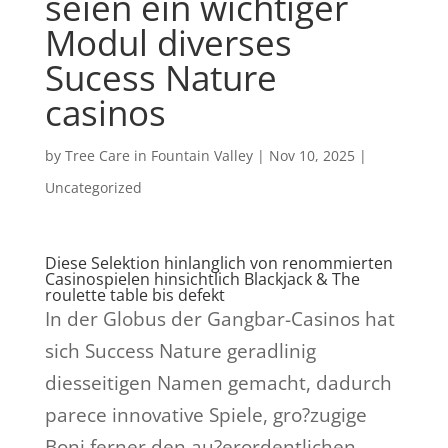
seien ein wichtiger
Modul diverses
Sucess Nature
casinos
by
Tree Care in Fountain Valley
|
Nov 10, 2025
|
Uncategorized
Diese Selektion hinlanglich von renommierten
Casinospielen hinsichtlich Blackjack & The
roulette table bis defekt
In der Globus der Gangbar-Casinos hat
sich Success Nature geradlinig
diesseitigen Namen gemacht, dadurch
parece innovative Spiele, gro?zugige
Boni ferner den au?erordentlichen