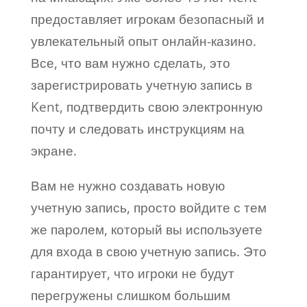
предоставляет игрокам безопасный и
увлекательный опыт онлайн-казино.
Все, что вам нужно сделать, это
зарегистрировать учетную запись в
Kent, подтвердить свою электронную
почту и следовать инструкциям на
экране.
Вам не нужно создавать новую
учетную запись, просто войдите с тем
же паролем, который вы используете
для входа в свою учетную запись. Это
гарантирует, что игроки не будут
перегружены слишком большим