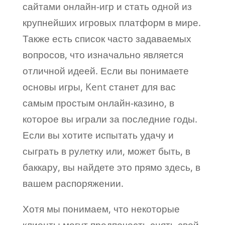
сайтами онлайн-игр и стать одной из
крупнейших игровых платформ в мире.
Также есть список часто задаваемых
вопросов, что изначально является
отличной идеей. Если вы понимаете
основы игры, Kent станет для вас
самым простым онлайн-казино, в
которое вы играли за последние годы.
Если вы хотите испытать удачу и
сыграть в рулетку или, может быть, в
баккару, вы найдете это прямо здесь, в
вашем распоряжении.
Хотя мы понимаем, что некоторые