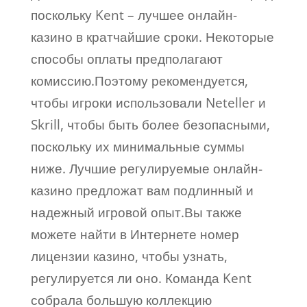
поскольку Kent – лучшее онлайн-
казино в кратчайшие сроки. Некоторые
способы оплаты предполагают
комиссию.Поэтому рекомендуется,
чтобы игроки использовали Neteller и
Skrill, чтобы быть более безопасными,
поскольку их минимальные суммы
ниже. Лучшие регулируемые онлайн-
казино предложат вам подлинный и
надежный игровой опыт.Вы также
можете найти в Интернете номер
лицензии казино, чтобы узнать,
регулируется ли оно. Команда Kent
собрала большую коллекцию