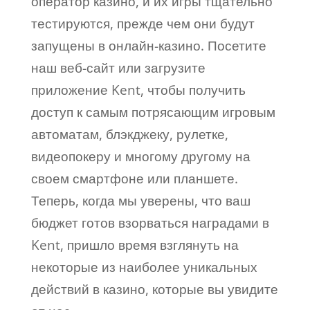
оператор казино, и их игры тщательно
тестируются, прежде чем они будут
запущены в онлайн-казино. Посетите
наш веб-сайт или загрузите
приложение Kent, чтобы получить
доступ к самым потрясающим игровым
автоматам, блэкджеку, рулетке,
видеопокеру и многому другому на
своем смартфоне или планшете.
Теперь, когда мы уверены, что ваш
бюджет готов взорваться наградами в
Kent, пришло время взглянуть на
некоторые из наиболее уникальных
действий в казино, которые вы увидите