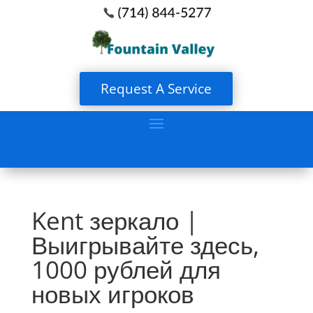
Request A Service
Kent зеркало |
Выигрывайте здесь,
1000 рублей для
новых игроков