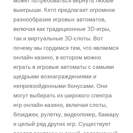
может потребоваться вернуть любые
выигрыши. Kent предлагает огромное
разнообразие игровых автоматов,
включая как традиционные 3D-игры,
так и виртуальные 3D-слоты. Вот
почему мы гордимся тем, что являемся
онлайн-казино, в котором можно
играть в игровые автоматы с самыми
щедрыми вознаграждениями и
непревзойденными бонусами. Они
могут выбирать из широкого спектра
игр онлайн-казино, включая слоты,
блэкджек, рулетку, видеопокер, баккару
и целый ряд других игр. Существует