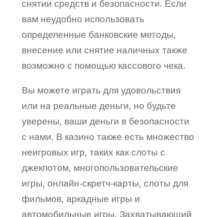
снятии средств и безопасности. Если
вам неудобно использовать
определенные банковские методы,
внесение или снятие наличных также
возможно с помощью кассового чека.
Вы можете играть для удовольствия
или на реальные деньги, но будьте
уверены, ваши деньги в безопасности
с нами. В казино также есть множество
неигровых игр, таких как слоты с
джекпотом, многопользовательские
игры, онлайн-скретч-карты, слоты для
фильмов, аркадные игры и
автомобильные игры. Захватывающий