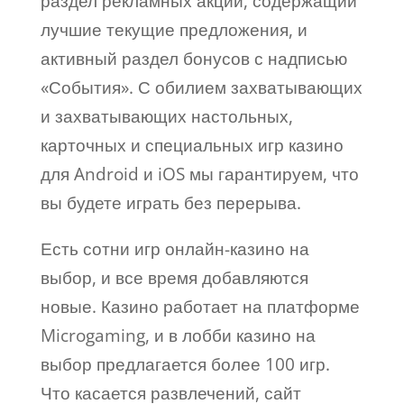
раздел рекламных акций, содержащий
лучшие текущие предложения, и
активный раздел бонусов с надписью
«События». С обилием захватывающих
и захватывающих настольных,
карточных и специальных игр казино
для Android и iOS мы гарантируем, что
вы будете играть без перерыва.
Есть сотни игр онлайн-казино на
выбор, и все время добавляются
новые. Казино работает на платформе
Microgaming, и в лобби казино на
выбор предлагается более 100 игр.
Что касается развлечений, сайт