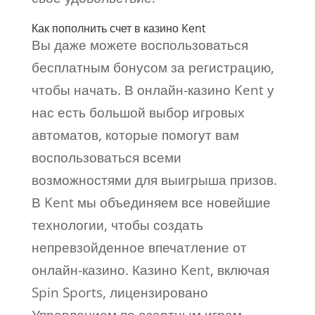
Как пополнить счет в казино Kent
Вы даже можете воспользоваться
бесплатным бонусом за регистрацию,
чтобы начать. В онлайн-казино Kent у
нас есть большой выбор игровых
автоматов, которые помогут вам
воспользоваться всеми
возможностями для выигрыша призов.
В Kent мы объединяем все новейшие
технологии, чтобы создать
непревзойденное впечатление от
онлайн-казино. Казино Kent, включая
Spin Sports, лицензировано