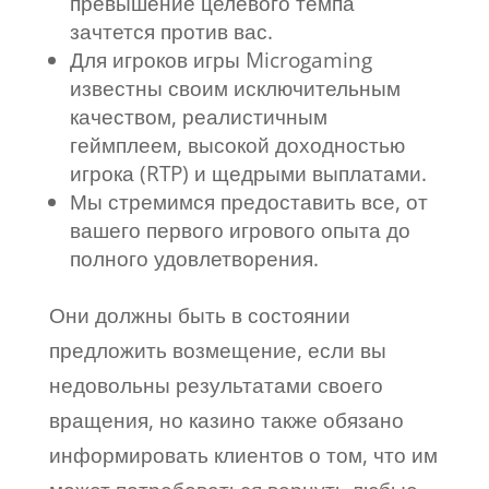
превышение целевого темпа
зачтется против вас.
Для игроков игры Microgaming
известны своим исключительным
качеством, реалистичным
геймплеем, высокой доходностью
игрока (RTP) и щедрыми выплатами.
Мы стремимся предоставить все, от
вашего первого игрового опыта до
полного удовлетворения.
Они должны быть в состоянии
предложить возмещение, если вы
недовольны результатами своего
вращения, но казино также обязано
информировать клиентов о том, что им