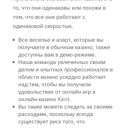
то, что они одинаковы или похожи в
том, что все они работают с
одинаковой скоростью.
Все веселье и азарт, которые вы
получаете в обычном казино, также
доступны вам в демо-режиме.
Наша команда увлеченных своим
делом и опытных профессионалов в
области казино усердно работает
над тем, чтобы вы получили
удовольствие от онлайн-игр в
онлайн-казино Kent.
Вы также можете следить за своими
расходами, поскольку всегда
существует риск того, что