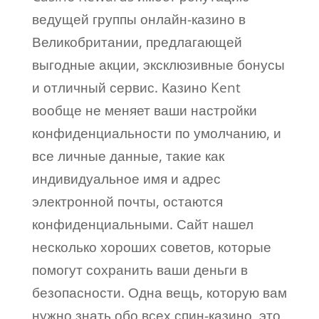
ведущей группы онлайн-казино в
Великобритании, предлагающей
выгодные акции, эксклюзивные бонусы
и отличный сервис. Казино Kent
вообще не меняет ваши настройки
конфиденциальности по умолчанию, и
все личные данные, такие как
индивидуальное имя и адрес
электронной почты, остаются
конфиденциальными. Сайт нашел
несколько хороших советов, которые
помогут сохранить ваши деньги в
безопасности. Одна вещь, которую вам
нужно знать обо всех спин-казино, это