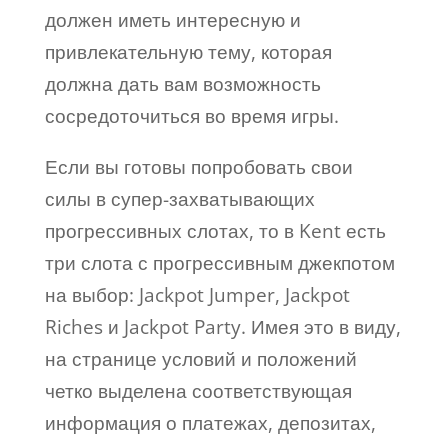
должен иметь интересную и
привлекательную тему, которая
должна дать вам возможность
сосредоточиться во время игры.
Если вы готовы попробовать свои
силы в супер-захватывающих
прогрессивных слотах, то в Kent есть
три слота с прогрессивным джекпотом
на выбор: Jackpot Jumper, Jackpot
Riches и Jackpot Party. Имея это в виду,
на странице условий и положений
четко выделена соответствующая
информация о платежах, депозитах,