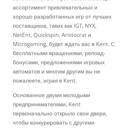
ассортимент привлекательных и
хорошо разработанных игр от лучших
поставщиков, таких как IGT, NYX,
NetEnt, Quickspin, Aristocrat и
Microgaming, будет ждать вас в Kent. С
бесплатными вращениями, релоад-
бонусами, предложениями игровых
автоматов и многим другим вы не
пожалеете, играя в Kent.
Основанное двумя молодыми
предпринимателями, Kent
первоначально открыло свои двери,
чтобы конкурировать с другими