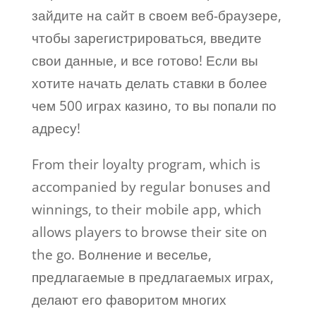
зайдите на сайт в своем веб-браузере,
чтобы зарегистрироваться, введите
свои данные, и все готово! Если вы
хотите начать делать ставки в более
чем 500 играх казино, то вы попали по
адресу!
From their loyalty program, which is
accompanied by regular bonuses and
winnings, to their mobile app, which
allows players to browse their site on
the go. Волнение и веселье,
предлагаемые в предлагаемых играх,
делают его фаворитом многих