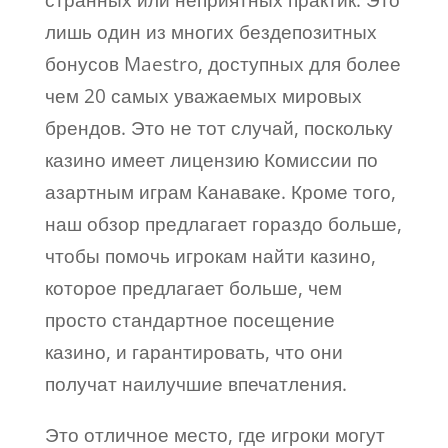
странных или неприятных практик. Это
лишь один из многих бездепозитных
бонусов Maestro, доступных для более
чем 20 самых уважаемых мировых
брендов. Это не тот случай, поскольку
казино имеет лицензию Комиссии по
азартным играм Канаваке. Кроме того,
наш обзор предлагает гораздо больше,
чтобы помочь игрокам найти казино,
которое предлагает больше, чем
просто стандартное посещение
казино, и гарантировать, что они
получат наилучшие впечатления.
Это отличное место, где игроки могут