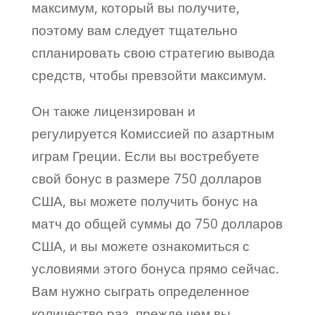
максимум, который вы получите,
поэтому вам следует тщательно
спланировать свою стратегию вывода
средств, чтобы превзойти максимум.
Он также лицензирован и
регулируется Комиссией по азартным
играм Греции. Если вы востребуете
свой бонус в размере 750 долларов
США, вы можете получить бонус на
матч до общей суммы до 750 долларов
США, и вы можете ознакомиться с
условиями этого бонуса прямо сейчас.
Вам нужно сыграть определенное
количество раз, прежде чем вы