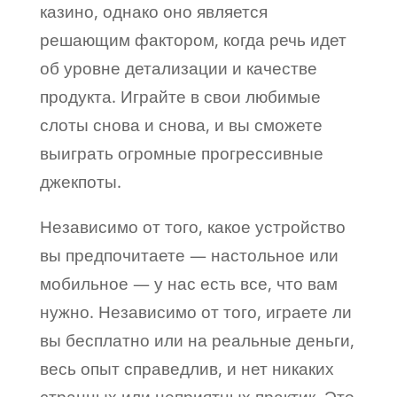
казино, однако оно является
решающим фактором, когда речь идет
об уровне детализации и качестве
продукта. Играйте в свои любимые
слоты снова и снова, и вы сможете
выиграть огромные прогрессивные
джекпоты.
Независимо от того, какое устройство
вы предпочитаете — настольное или
мобильное — у нас есть все, что вам
нужно. Независимо от того, играете ли
вы бесплатно или на реальные деньги,
весь опыт справедлив, и нет никаких