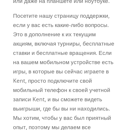
или даже на планшете или ноутбуке.
Посетите нашу страницу поддержки,
если у вас есть какие-либо вопросы.
Это в дополнение к их текущим
акциям, включая турниры, бесплатные
ставки и бесплатные вращения. Если
на вашем мобильном устройстве есть
игры, в которые вы сейчас играете в
Kent, просто подключите свой
мобильный телефон к своей учетной
записи Kent, и вы сможете видеть
выигрыши, где бы вы ни находились.
Мы хотим, чтобы у вас был приятный
опыт, поэтому мы делаем все