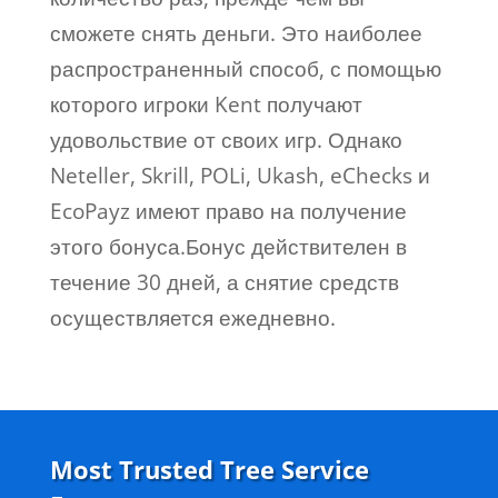
сможете снять деньги. Это наиболее
распространенный способ, с помощью
которого игроки Kent получают
удовольствие от своих игр. Однако
Neteller, Skrill, POLi, Ukash, eChecks и
EcoPayz имеют право на получение
этого бонуса.Бонус действителен в
течение 30 дней, а снятие средств
осуществляется ежедневно.
Most Trusted Tree Service