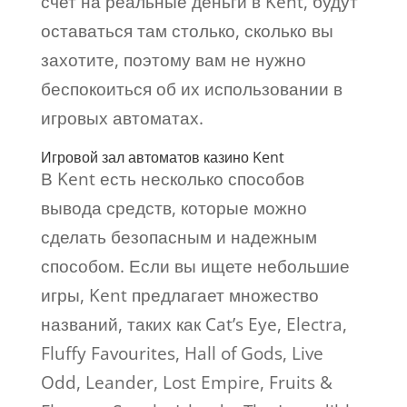
счет на реальные деньги в Kent, будут
оставаться там столько, сколько вы
захотите, поэтому вам не нужно
беспокоиться об их использовании в
игровых автоматах.
Игровой зал автоматов казино Kent
В Kent есть несколько способов
вывода средств, которые можно
сделать безопасным и надежным
способом. Если вы ищете небольшие
игры, Kent предлагает множество
названий, таких как Cat’s Eye, Electra,
Fluffy Favourites, Hall of Gods, Live
Odd, Leander, Lost Empire, Fruits &