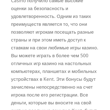
Casino получило самые высокие
оценки за безопасность и
удовлетворенность. Одним из таких
преимуществ является то, что они
позволяют игрокам посещать разные
страны и при этом иметь доступ к
ставкам на свои любимые игры казино.
Вы можете играть в более чем 500
отличных игр казино на настольных
компьютерах, планшетах и мобильных
устройствах в Kent. Эти бонусы будут
зачислены непосредственно на счет
игрока после его регистрации. Все
деньги, которые вы вносите на свой