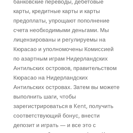
банковские переводы, дебетовые
карты, кредитные карты и карты
предоплаты, упрощают пополнение
счета необходимыми деньгами. Мы
лицензированы и регулируемы на
Кюрасао и уполномочены Комиссией
по азартным играм Нидерландских
Антильских островов, правительством
Кюрасао на Нидерландских
Антильских островах. Затем вы можете
выполнить шаги, чтобы
зарегистрироваться в Kent, получить
соответствующий бонус, внести
депозит и играть — и все это с