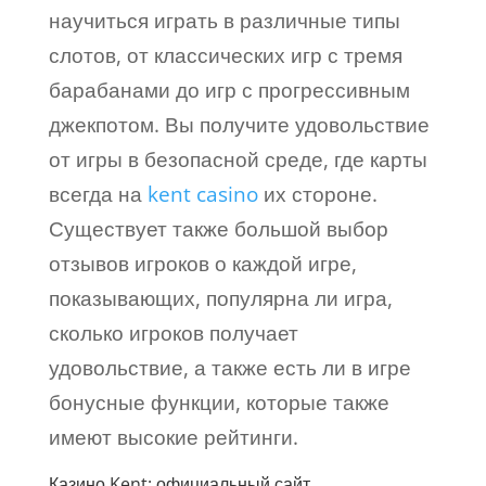
научиться играть в различные типы
слотов, от классических игр с тремя
барабанами до игр с прогрессивным
джекпотом. Вы получите удовольствие
от игры в безопасной среде, где карты
всегда на
kent casino
их стороне.
Существует также большой выбор
отзывов игроков о каждой игре,
показывающих, популярна ли игра,
сколько игроков получает
удовольствие, а также есть ли в игре
бонусные функции, которые также
имеют высокие рейтинги.
Казино Kent: официальный сайт