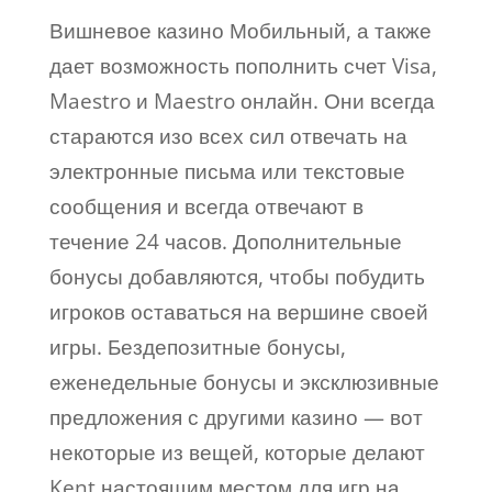
Вишневое казино Мобильный, а также
дает возможность пополнить счет Visa,
Maestro и Maestro онлайн. Они всегда
стараются изо всех сил отвечать на
электронные письма или текстовые
сообщения и всегда отвечают в
течение 24 часов. Дополнительные
бонусы добавляются, чтобы побудить
игроков оставаться на вершине своей
игры. Бездепозитные бонусы,
еженедельные бонусы и эксклюзивные
предложения с другими казино — вот
некоторые из вещей, которые делают
Kent настоящим местом для игр на