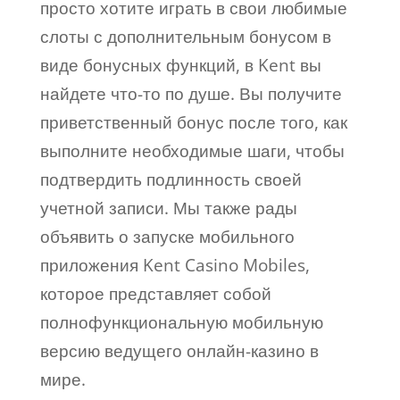
просто хотите играть в свои любимые
слоты с дополнительным бонусом в
виде бонусных функций, в Kent вы
найдете что-то по душе. Вы получите
приветственный бонус после того, как
выполните необходимые шаги, чтобы
подтвердить подлинность своей
учетной записи. Мы также рады
объявить о запуске мобильного
приложения Kent Casino Mobiles,
которое представляет собой
полнофункциональную мобильную
версию ведущего онлайн-казино в
мире.