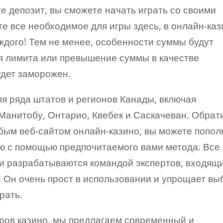
те депозит, вы сможете начать играть со своими
 все необходимое для игры здесь, в онлайн-каз
каждого! Тем не менее, особенности суммы будут
я лимита или превышение суммы в качестве
удет заморожен.
я ряда штатов и регионов Канады, включая
Манитобу, Онтарио, Квебек и Саскачеван. Обрат
любым веб-сайтом онлайн-казино, вы можете попол
елю с помощью предпочитаемого вами метода. Все
и разрабатываются командой экспертов, входящи
Он очень прост в использовании и упрощает вы
рать.
ров казино, мы предлагаем современный и