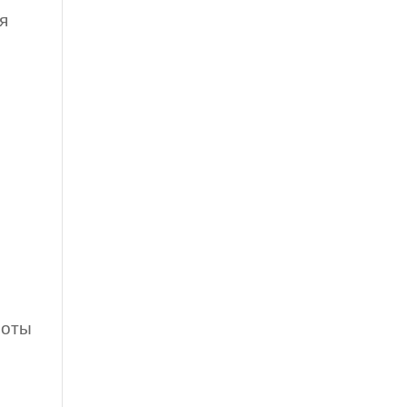
я
лоты