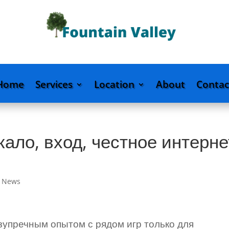
Home
Services
Location
About
Contac
кало, вход, честное интерне
|
News
упречным опытом с рядом игр только для