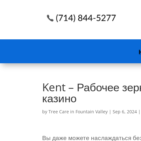
Kent – Рабочее зер
казино
by
Tree Care in Fountain Valley
|
Sep 6, 2024
Вы даже можете наслаждаться без