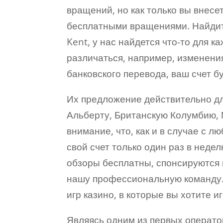
вращений, но как только вы внесе
бесплатными вращениями. Найдите
Kent, у нас найдется что-то для 
различаться, например, изменени
банковского перевода, ваш счет б
Их предложение действительно дл
Альберту, Британскую Колумбию, 
внимание, что, как и в случае с 
свой счет только один раз в нед
обзоры бесплатны, спонсируются 
нашу профессиональную команду. 
игр казино, в которые вы хотите иг
Являясь одним из первых операто