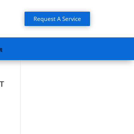
Request A Service
t
т