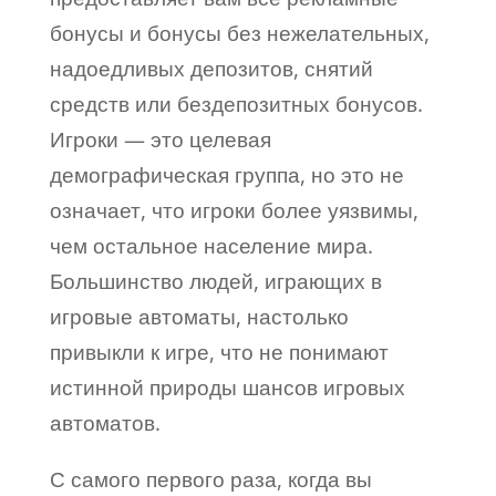
бонусы и бонусы без нежелательных,
надоедливых депозитов, снятий
средств или бездепозитных бонусов.
Игроки — это целевая
демографическая группа, но это не
означает, что игроки более уязвимы,
чем остальное население мира.
Большинство людей, играющих в
игровые автоматы, настолько
привыкли к игре, что не понимают
истинной природы шансов игровых
автоматов.
С самого первого раза, когда вы