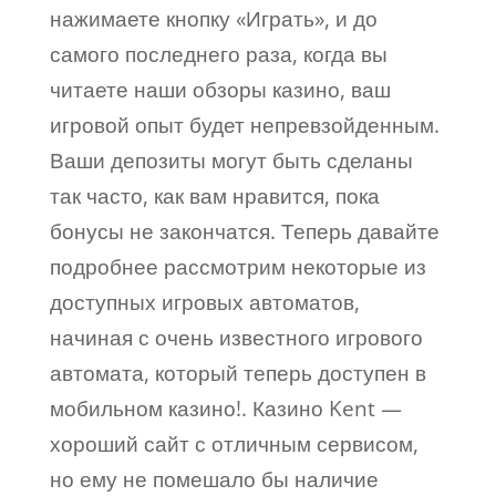
нажимаете кнопку «Играть», и до
самого последнего раза, когда вы
читаете наши обзоры казино, ваш
игровой опыт будет непревзойденным.
Ваши депозиты могут быть сделаны
так часто, как вам нравится, пока
бонусы не закончатся. Теперь давайте
подробнее рассмотрим некоторые из
доступных игровых автоматов,
начиная с очень известного игрового
автомата, который теперь доступен в
мобильном казино!. Казино Kent —
хороший сайт с отличным сервисом,
но ему не помешало бы наличие