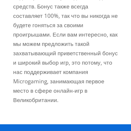
средств. Бонус также всегда
составляет 100%, так что вы никогда не
будете гоняться за своими
проигрышами. Если вам интересно, как
мы можем предложить такой
захватывающий приветственный бонус
и широкий выбор игр, это потому, что
нас поддерживает компания
Microgaming, занимающая первое
место в сфере онлайн-игр в
Великобритании.