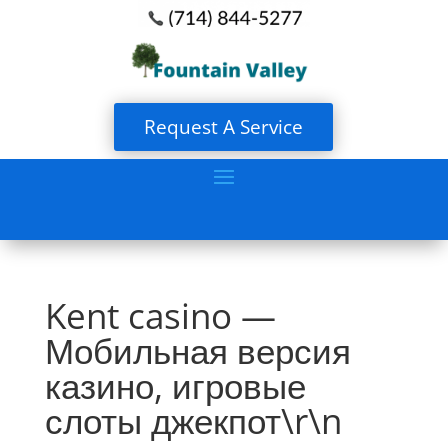
Request A Service
Kent casino —
Мобильная версия
казино, игровые
слоты джекпот\r\n