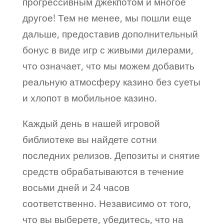
прогрессивным джекпотом и многое
другое! Тем не менее, мы пошли еще
дальше, предоставив дополнительный
бонус в виде игр с живыми дилерами,
что означает, что мы можем добавить
реальную атмосферу казино без суеты
и хлопот в мобильное казино.
Каждый день в нашей игровой
библиотеке вы найдете сотни
последних релизов. Депозиты и снятие
средств обрабатываются в течение
восьми дней и 24 часов
соответственно. Независимо от того,
что вы выберете, убедитесь, что на