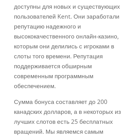
доступны для новых и существующих
пользователей Kent. Они заработали
репутацию надежного и
высококачественного онлайн-казино,
которым они делились с игроками в
слоты того времени. Репутация
поддерживается обширным
современным программным
обеспечением.
Сумма бонуса составляет до 200
канадских долларов, а в некоторых из
лучших слотов есть 25 бесплатных
вращений. Мы являемся самым