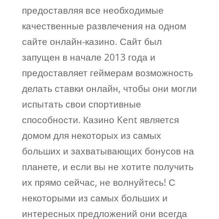
предоставляя все необходимые
качественные развлечения на одном
сайте онлайн-казино. Сайт был
запущен в начале 2013 года и
предоставляет геймерам возможность
делать ставки онлайн, чтобы они могли
испытать свои спортивные
способности. Казино Kent является
домом для некоторых из самых
больших и захватывающих бонусов на
планете, и если вы не хотите получить
их прямо сейчас, не волнуйтесь! С
некоторыми из самых больших и
интересных предложений они всегда