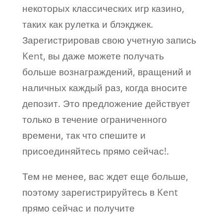
некоторых классических игр казино,
таких как рулетка и блэкджек.
Зарегистрировав свою учетную запись
Kent, вы даже можете получать
больше вознаграждений, вращений и
наличных каждый раз, когда вносите
депозит. Это предложение действует
только в течение ограниченного
времени, так что спешите и
присоединяйтесь прямо сейчас!.
Тем не менее, вас ждет еще больше,
поэтому зарегистрируйтесь в Kent
прямо сейчас и получите