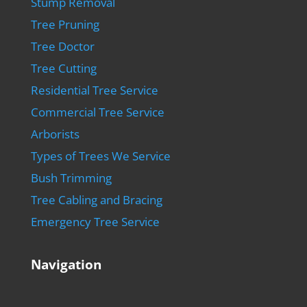
Stump Removal
Tree Pruning
Tree Doctor
Tree Cutting
Residential Tree Service
Commercial Tree Service
Arborists
Types of Trees We Service
Bush Trimming
Tree Cabling and Bracing
Emergency Tree Service
Navigation