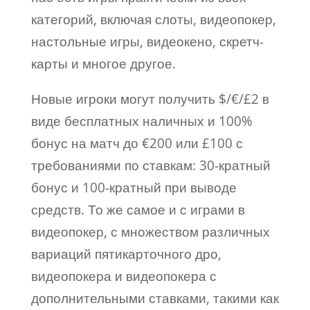
категорий, включая слоты, видеопокер,
настольные игры, видеокено, скретч-
карты и многое другое.
Новые игроки могут получить $/€/£2 в
виде бесплатных наличных и 100%
бонус на матч до €200 или £100 с
требованиями по ставкам: 30-кратный
бонус и 100-кратный при выводе
средств. То же самое и с играми в
видеопокер, с множеством различных
вариаций пятикарточного дро,
видеопокера и видеопокера с
дополнительными ставками, такими как