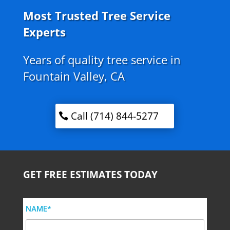
Most Trusted Tree Service
Experts
Years of quality tree service in
Fountain Valley, CA
Call (714) 844-5277
GET FREE ESTIMATES TODAY
NAME*