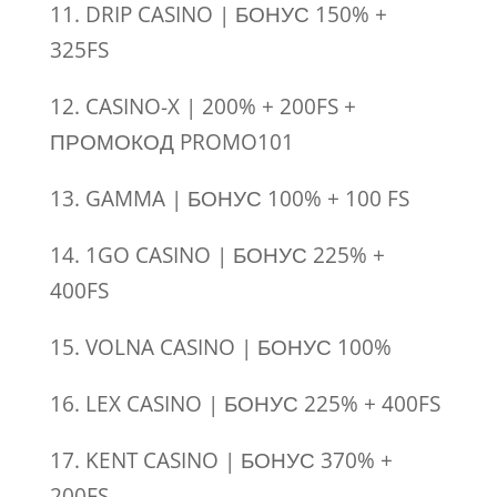
11. DRIP CASINO | БОНУС 150% +
325FS
12. CASINO-X | 200% + 200FS +
ПРОМОКОД PROMO101
13. GAMMA | БОНУС 100% + 100 FS
14. 1GO CASINO | БОНУС 225% +
400FS
15. VOLNA CASINO | БОНУС 100%
16. LEX CASINO | БОНУС 225% + 400FS
17. KENT CASINO | БОНУС 370% +
200FS