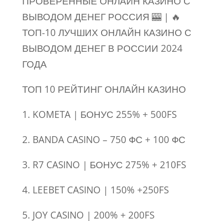
ПРОВЕРЕННЫЕ ОНЛАЙН КАЗИНО С
ВЫВОДОМ ДЕНЕГ РОССИЯ 🎰 | 🔥
ТОП-10 ЛУЧШИХ ОНЛАЙН КАЗИНО С
ВЫВОДОМ ДЕНЕГ В РОССИИ 2024
ГОДА
ТОП 10 РЕЙТИНГ ОНЛАЙН КАЗИНО
1. KOMETA | БОНУС 255% + 500FS
2. BANDA CASINO – 750 ФС + 100 ФС
3. R7 CASINO | БОНУС 275% + 210FS
4. LEEBET CASINO | 150% +250FS
5. JOY CASINO | 200% + 200FS