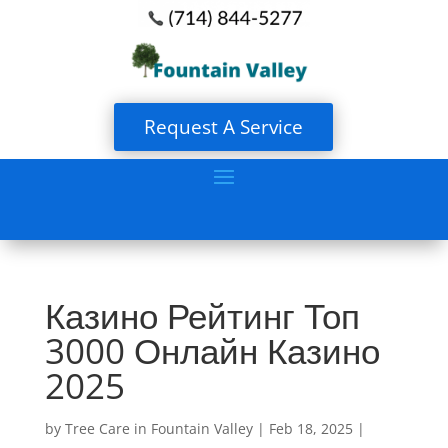
Request A Service
Казино Рейтинг Топ
3000 Онлайн Казино
2025
by
Tree Care in Fountain Valley
|
Feb 18, 2025
|