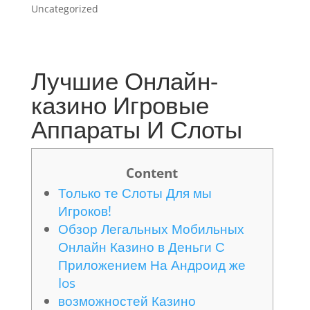
Uncategorized
Лучшие Онлайн-
казино Игровые
Аппараты И Слоты
Content
Только те Слоты Для мы
Игроков!
Обзор Легальных Мобильных
Онлайн Казино в Деньги С
Приложением На Андроид же
Ios
возможностей Казино