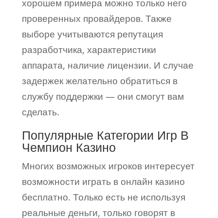
хорошем примера можно только него
проверенных провайдеров. Также
выборе учитываются репутация
разработчика, характеристики
аппарата, наличие лицензии. И случае
задержек желательно обратиться в
службу поддержки — они смогут вам
сделать.
Популярные Категории Игр В
Чемпион Казино
Многих возможных игроков интересует
возможности играть в онлайн казино
бесплатно. Только есть не используя
реальные деньги, только говорят в