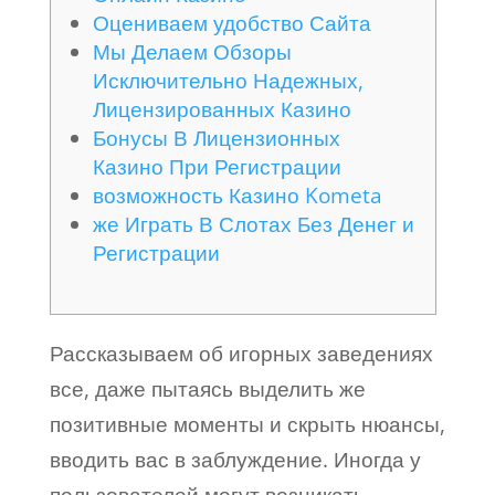
Оцениваем удобство Сайта
Мы Делаем Обзоры
Исключительно Надежных,
Лицензированных Казино
Бонусы В Лицензионных
Казино При Регистрации
возможность Казино Kometa
же Играть В Слотах Без Денег и
Регистрации
Рассказываем об игорных заведениях
все, даже пытаясь выделить же
позитивные моменты и скрыть нюансы,
вводить вас в заблуждение. Иногда у