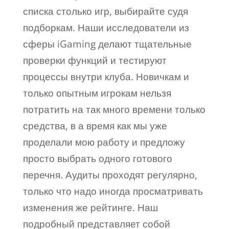
списка столько игр, выбирайте судя
подборкам. Наши исследователи из
сферы iGaming делают тщательные
проверки функций и тестируют
процессы внутри клуба. Новичкам и
только опытным игрокам нельзя
потратить на так много времени только
средства, в а время как мы уже
проделали мою работу и предложу
просто выбрать одного готового
перечня. Аудиты проходят регулярно,
только что надо иногда просматривать
изменения же рейтинге. Наш
подробный представляет собой