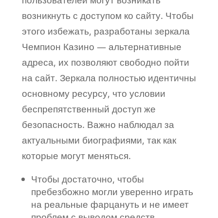
пользователей могут возникать
возникнуть с доступом ко сайту. Чтобы
этого избежать, разработаны зеркала
Чемпион Казино — альтернативные
адреса, их позволяют свободно пойти
на сайт. Зеркала полностью идентичны
основному ресурсу, что условии
беспрепятственный доступ же
безопасность. Важно наблюдал за
актуальными биографиями, так как
которые могут меняться.
Чтобы достаточно, чтобы
пребезбожно могли уверенно играть
на реальные фарцануть и не имеет
проблем с выводом средств.