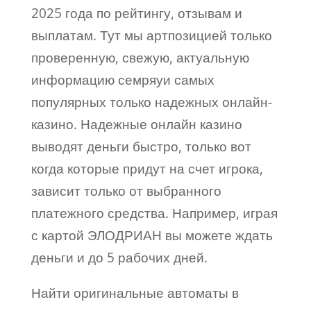
2025 года по рейтингу, отзывам и
выплатам. Тут мы артпозицией только
проверенную, свежую, актуальную
информацию семряуи самых
популярных только надежных онлайн-
казино. Надежные онлайн казино
выводят деньги быстро, только вот
когда которые придут на счет игрока,
зависит только от выбранного
платежного средства. Например, играя
с картой ЭЛОДРИАН вы можете ждать
деньги и до 5 рабочих дней.
Найти оригинальные автоматы в