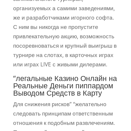
организуемых а самими заведениями,
же и разработчиками игорного софта.
С ним вы никогда не пропустите
привлекательную акцию, возможность
посоревноваться и крупный выигрыш в
турнире на слотах, в карточных играх
или играх LIVE с живыми дилерами.
“легальные Казино Онлайн на
Реальные Деньги пиппардом
Выводом Средств в Карту
Для снижения рисков” “желательно
следовать принципам ответственным
отношения к подобным развлечениям.