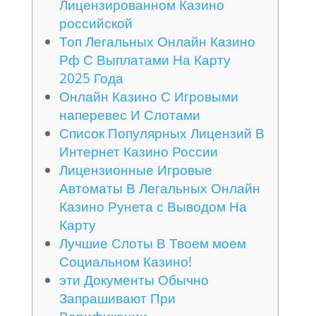
Лицензированном Казино
российской
Топ Легальных Онлайн Казино
Рф С Выплатами На Карту
2025 Года
Онлайн Казино С Игровыми
наперевес И Слотами
Список Популярных Лицензий В
Интернет Казино России
Лицензионные Игровые
Автоматы В Легальных Онлайн
Казино Рунета с Выводом На
Карту
Лучшие Слоты В Твоем моем
Социальном Казино!
эти Документы Обычно
Запрашивают При