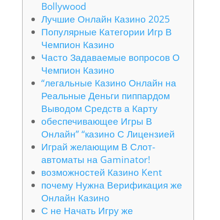
Bollywood
Лучшие Онлайн Казино 2025
Популярные Категории Игр В
Чемпион Казино
Часто Задаваемые вопросов О
Чемпион Казино
“легальные Казино Онлайн на
Реальные Деньги пиппардом
Выводом Средств а Карту
обеспечивающее Игры В
Онлайн” “казино С Лицензией
Играй желающим В Слот-
автоматы на Gaminator!
возможностей Казино Kent
почему Нужна Верификация же
Онлайн Казино
С не Начать Игру же