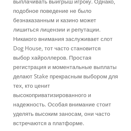
выплачивать выигрыш игроку. Однако,
подобное поведение не было
безнаказанным и казино может
лишиться лицензии и репутации.
Никакого внимания заслуживает слот
Dog House, тот часто становится
выбор хайроллеров. Простая
регистрация и моментальные выплаты
делают Stake прекрасным выбором для
тех, кто ценит
высокоприватизированного и
надежность. Особая внимание стоит
уделять высоким заносам, они часто
встречаются а платформе.