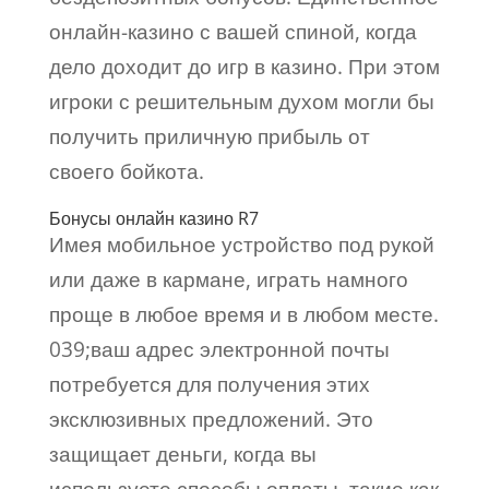
онлайн-казино с вашей спиной, когда
дело доходит до игр в казино. При этом
игроки с решительным духом могли бы
получить приличную прибыль от
своего бойкота.
Бонусы онлайн казино R7
Имея мобильное устройство под рукой
или даже в кармане, играть намного
проще в любое время и в любом месте.
039;ваш адрес электронной почты
потребуется для получения этих
эксклюзивных предложений. Это
защищает деньги, когда вы