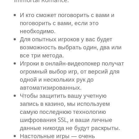
Immortal Romance.
И кто сможет поговорить с вами и
поговорить с вами, если это
необходимо.
Для опытных игроков у вас будет
возможность выбрать один, два или
все три метода.
Игроки в онлайн-видеопокер получат
огромный выбор игр, от версий для
одной и нескольких рук до
автоматизированных.
Чтобы защитить вашу учетную
запись в казино, мы используем
самую последнюю технологию
шифрования SSL, и ваши личные
данные никогда не будут раскрыты.
Настольные игры — очень