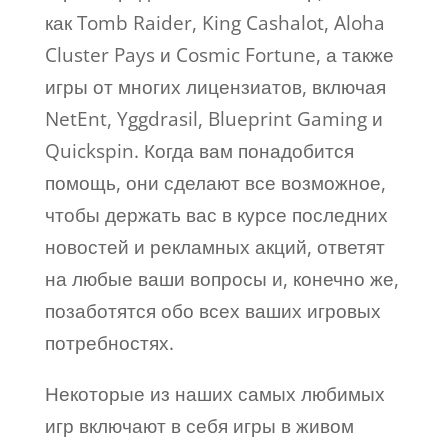
как Tomb Raider, King Cashalot, Aloha
Cluster Pays и Cosmic Fortune, а также
игры от многих лицензиатов, включая
NetEnt, Yggdrasil, Blueprint Gaming и
Quickspin. Когда вам понадобится
помощь, они сделают все возможное,
чтобы держать вас в курсе последних
новостей и рекламных акций, ответят
на любые ваши вопросы и, конечно же,
позаботятся обо всех ваших игровых
потребностях.
Некоторые из наших самых любимых
игр включают в себя игры в живом