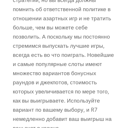
стратегии, но вы всегда должны
помнить об ответственной политике в
отношении азартных игр и не тратить
больше, чем вы можете себе
позволить. А поскольку мы постоянно
стремимся выпускать лучшие игры,
всегда есть во что поиграть. Новейшие
и самые популярные слоты имеют
множество вариантов бонусных
раундов и джекпотов, стоимость
которых увеличивается по мере того,
как вы выигрываете. Используйте
вариант по вашему выбору, и R7
немедленно добавит ваш выигрыш на