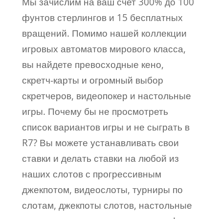
Мы зачислим на ваш счет 300% до 100
фунтов стерлингов и 15 бесплатных
вращений. Помимо нашей коллекции
игровых автоматов мирового класса,
вы найдете превосходные кено,
скретч-карты и огромный выбор
скретчеров, видеопокер и настольные
игры. Почему бы не просмотреть
список вариантов игры и не сыграть в
R7? Вы можете устанавливать свои
ставки и делать ставки на любой из
наших слотов с прогрессивным
джекпотом, видеослоты, турниры по
слотам, джекпоты слотов, настольные