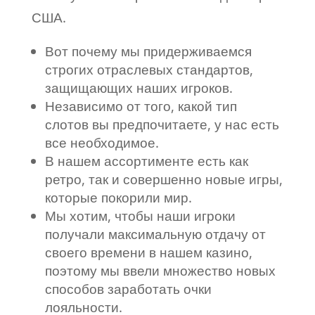
США.
Вот почему мы придерживаемся
строгих отраслевых стандартов,
защищающих наших игроков.
Независимо от того, какой тип
слотов вы предпочитаете, у нас есть
все необходимое.
В нашем ассортименте есть как
ретро, так и совершенно новые игры,
которые покорили мир.
Мы хотим, чтобы наши игроки
получали максимальную отдачу от
своего времени в нашем казино,
поэтому мы ввели множество новых
способов заработать очки
лояльности.