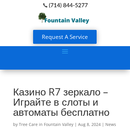
Request A Service
Казино R7 зеркало –
Играйте в слоты и
автоматы бесплатно
by
Tree Care in Fountain Valley
|
Aug 8, 2024
|
News