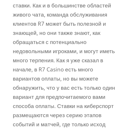
ставки. Как и в большинстве областей
живого чата, команда обслуживания
клиентов R7 может быть полезной и
знающей, но они также знают, как
обращаться с потенциально
недовольными игроками, и могут иметь
много терпения. Как я уже сказал в
начале, в R7 Casino есть много
вариантов оплаты, но вы можете
обнаружить, что у вас есть только один
вариант для предпочитаемого вами
способа оплаты. Ставки на киберспорт
размещаются через серию этапов
событий и матчей, где только исход