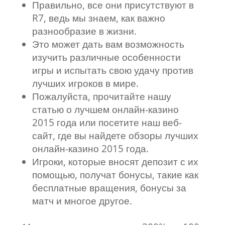
Правильно, все они присутствуют в
R7, ведь мы знаем, как важно
разнообразие в жизни.
Это может дать вам возможность
изучить различные особенности
игры и испытать свою удачу против
лучших игроков в мире.
Пожалуйста, прочитайте нашу
статью о лучшем онлайн-казино
2015 года или посетите наш веб-
сайт, где вы найдете обзоры лучших
онлайн-казино 2015 года.
Игроки, которые вносят депозит с их
помощью, получат бонусы, такие как
бесплатные вращения, бонусы за
матч и многое другое.