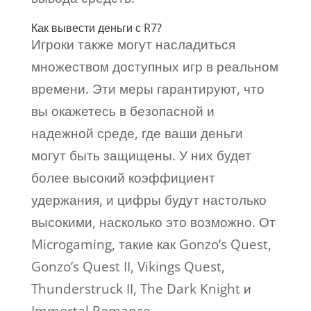
Как вывести деньги с R7?
Игроки также могут насладиться
множеством доступных игр в реальном
времени. Эти меры гарантируют, что
вы окажетесь в безопасной и
надежной среде, где ваши деньги
могут быть защищены. У них будет
более высокий коэффициент
удержания, и цифры будут настолько
высокими, насколько это возможно. От
Microgaming, такие как Gonzo’s Quest,
Gonzo’s Quest II, Vikings Quest,
Thunderstruck II, The Dark Knight и