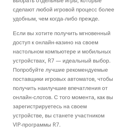
выбрать отдельные игры, которые
сделают любой игровой процесс более
удобным, чем когда-либо прежде.
Если вы хотите получить мгновенный
доступ к онлайн-казино на своем
настольном компьютере и мобильных
устройствах, R7 — идеальный выбор.
Попробуйте лучшие рекомендуемые
поставщики игровых автоматов, чтобы
получить наилучшие впечатления от
онлайн-слотов. С того момента, как вы
зарегистрируетесь на своем
устройстве, вы станете участником
VIP-программы R7.