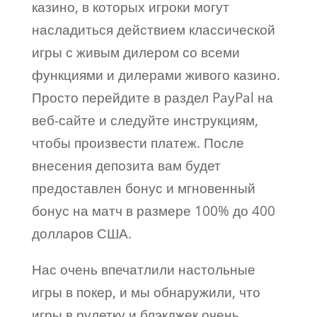
казино, в которых игроки могут
насладиться действием классической
игры с живым дилером со всеми
функциями и дилерами живого казино.
Просто перейдите в раздел PayPal на
веб-сайте и следуйте инструкциям,
чтобы произвести платеж. После
внесения депозита вам будет
предоставлен бонус и мгновенный
бонус на матч в размере 100% до 400
долларов США.
Нас очень впечатлили настольные
игры в покер, и мы обнаружили, что
игры в рулетку и блэкджек очень