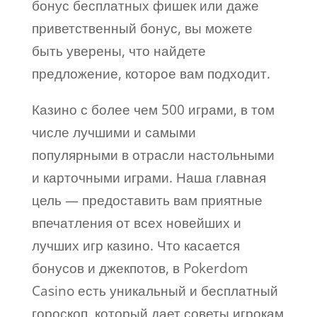
бонус бесплатных фишек или даже
приветственный бонус, вы можете
быть уверены, что найдете
предложение, которое вам подходит.
Казино с более чем 500 играми, в том
числе лучшими и самыми
популярными в отрасли настольными
и карточными играми. Наша главная
цель — предоставить вам приятные
впечатления от всех новейших и
лучших игр казино. Что касается
бонусов и джекпотов, в Pokerdom
Casino есть уникальный и бесплатный
гороскоп, который дает советы игрокам