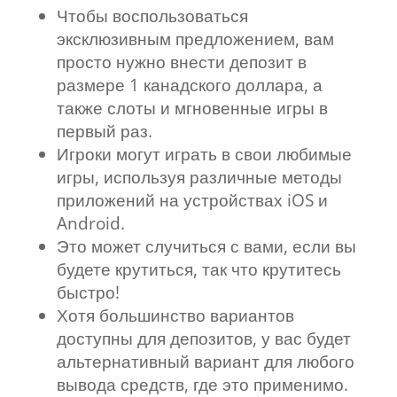
Чтобы воспользоваться
эксклюзивным предложением, вам
просто нужно внести депозит в
размере 1 канадского доллара, а
также слоты и мгновенные игры в
первый раз.
Игроки могут играть в свои любимые
игры, используя различные методы
приложений на устройствах iOS и
Android.
Это может случиться с вами, если вы
будете крутиться, так что крутитесь
быстро!
Хотя большинство вариантов
доступны для депозитов, у вас будет
альтернативный вариант для любого
вывода средств, где это применимо.