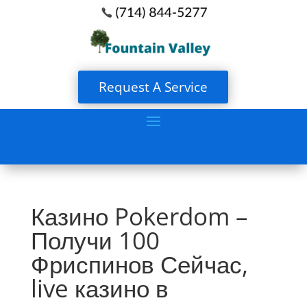
Request A Service
Казино Pokerdom –
Получи 100
Фриспинов Сейчас,
live казино в