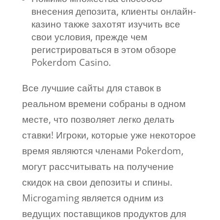
внесения депозита, клиенты онлайн-
казино также захотят изучить все
свои условия, прежде чем
регистрироваться в этом обзоре
Pokerdom Casino.
Все лучшие сайты для ставок в
реальном времени собраны в одном
месте, что позволяет легко делать
ставки! Игроки, которые уже некоторое
время являются членами Pokerdom,
могут рассчитывать на получение
скидок на свои депозиты и спины.
Microgaming является одним из
ведущих поставщиков продуктов для