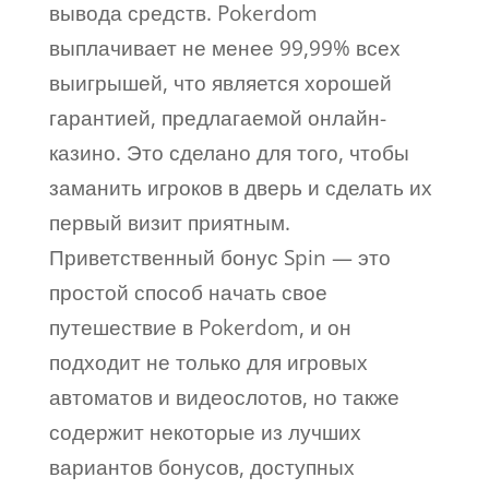
вывода средств. Pokerdom
выплачивает не менее 99,99% всех
выигрышей, что является хорошей
гарантией, предлагаемой онлайн-
казино. Это сделано для того, чтобы
заманить игроков в дверь и сделать их
первый визит приятным.
Приветственный бонус Spin — это
простой способ начать свое
путешествие в Pokerdom, и он
подходит не только для игровых
автоматов и видеослотов, но также
содержит некоторые из лучших
вариантов бонусов, доступных