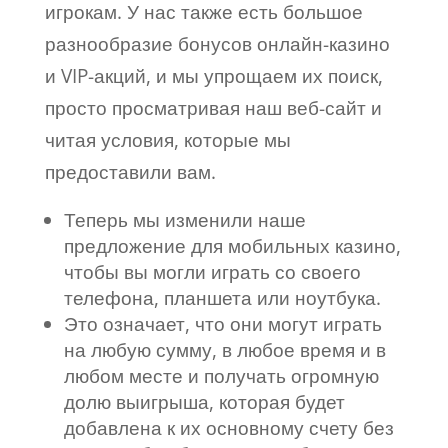
игрокам. У нас также есть большое
разнообразие бонусов онлайн-казино
и VIP-акций, и мы упрощаем их поиск,
просто просматривая наш веб-сайт и
читая условия, которые мы
предоставили вам.
Теперь мы изменили наше
предложение для мобильных казино,
чтобы вы могли играть со своего
телефона, планшета или ноутбука.
Это означает, что они могут играть
на любую сумму, в любое время и в
любом месте и получать огромную
долю выигрыша, которая будет
добавлена ​​к их основному счету без