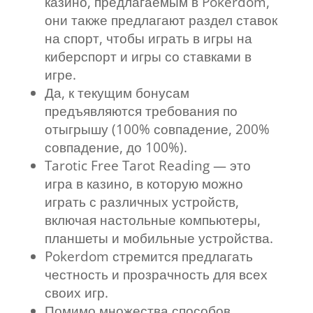
казино, предлагаемым в Pokerdom,
они также предлагают раздел ставок
на спорт, чтобы играть в игры на
киберспорт и игры со ставками в
игре.
Да, к текущим бонусам
предъявляются требования по
отыгрышу (100% совпадение, 200%
совпадение, до 100%).
Tarotic Free Tarot Reading — это
игра в казино, в которую можно
играть с различных устройств,
включая настольные компьютеры,
планшеты и мобильные устройства.
Pokerdom стремится предлагать
честность и прозрачность для всех
своих игр.
Помимо множества способов