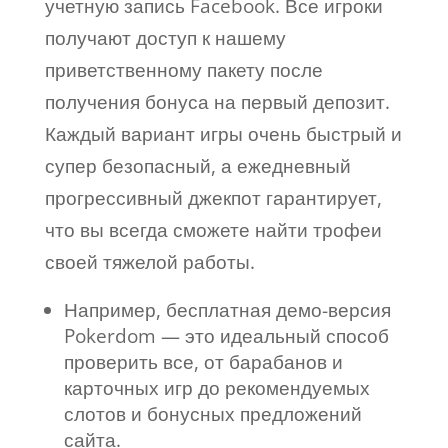
учетную запись Facebook. Все игроки
получают доступ к нашему
приветственному пакету после
получения бонуса на первый депозит.
Каждый вариант игры очень быстрый и
супер безопасный, а ежедневный
прогрессивный джекпот гарантирует,
что вы всегда сможете найти трофеи
своей тяжелой работы.
Например, бесплатная демо-версия
Pokerdom — это идеальный способ
проверить все, от барабанов и
карточных игр до рекомендуемых
слотов и бонусных предложений
сайта.