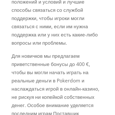
положений и условий и лучшие
способы связаться со службой
поддержки, чтобы игроки могли
связаться с ними, если им нужна
поддержка или у них есть какие-либо
вопросы или проблемы.
Для новичков мы предлагаем
приветственные бонусы до 400 €,
чтобы вы могли начать играть на
реальные деньги в Pokerdom и
наслаждаться игрой в онлайн-казино,
не рискуя ни копейкой собственных
денег. Особое внимание уделяется
последним играм Поставщик