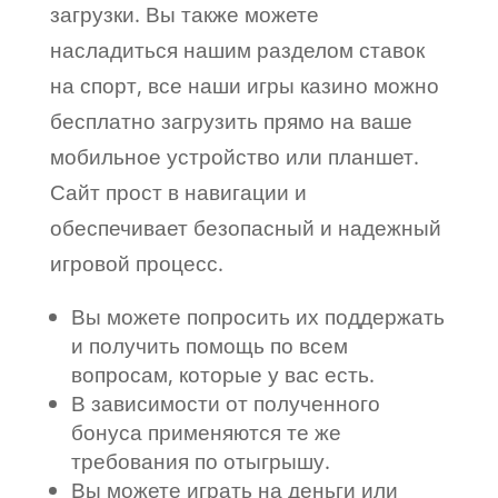
загрузки. Вы также можете
насладиться нашим разделом ставок
на спорт, все наши игры казино можно
бесплатно загрузить прямо на ваше
мобильное устройство или планшет.
Сайт прост в навигации и
обеспечивает безопасный и надежный
игровой процесс.
Вы можете попросить их поддержать
и получить помощь по всем
вопросам, которые у вас есть.
В зависимости от полученного
бонуса применяются те же
требования по отыгрышу.
Вы можете играть на деньги или