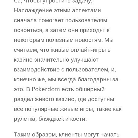
Ca, чтобы упростить задачу;
Наслаждение этими аспектами
сначала помогает пользователям
освоиться, а затем они приходят к
некоторым полезным новостям. Мы
считаем, что живые онлайн-игры в
казино значительно улучшают
взаимодействие с пользователем, и,
конечно же, мы всегда благодарны за
это. В Pokerdom есть обширный
раздел живого казино, где доступны
все популярные живые игры, такие как
рулетка, блэкджек и кости.
Таким образом, клиенты могут начать