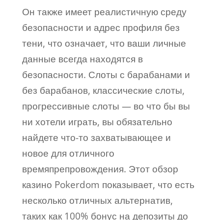
Он также имеет реалистичную среду
безопасности и адрес профиля без
тени, что означает, что ваши личные
данные всегда находятся в
безопасности. Слоты с барабанами и
без барабанов, классические слоты,
прогрессивные слоты — во что бы вы
ни хотели играть, вы обязательно
найдете что-то захватывающее и
новое для отличного
времяпрепровождения. Этот обзор
казино Pokerdom показывает, что есть
несколько отличных альтернатив,
таких как 100% бонус на депозиты до