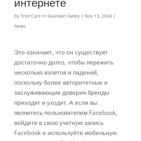
интернете
by
Tree Care in Fountain Valley
|
Nov 13, 2024
|
News
Это означает, что он существует
достаточно долго, чтобы пережить
несколько взлетов и падений,
поскольку более авторитетные и
заслуживающие доверия бренды
приходят и уходят. А если вы
являетесь пользователем Facebook,
войдите в свою учетную запись
Facebook и используйте мобильную