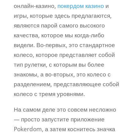
онлайн-казино,
покердом казино
и
игры, которые здесь предлагаются,
являются парой самого высокого
качества, которое мы когда-либо
видели. Во-первых, это стандартное
колесо, которое представляет собой
тип рулетки, с которым вы более
знакомы, а во-вторых, это колесо с
разделением, представляющее собой
колесо с тремя уровнями.
На самом деле это совсем несложно
— просто запустите приложение
Pokerdom, а затем коснитесь значка