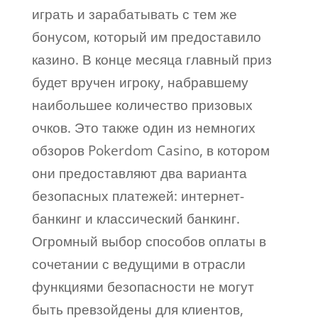
играть и зарабатывать с тем же
бонусом, который им предоставило
казино. В конце месяца главный приз
будет вручен игроку, набравшему
наибольшее количество призовых
очков. Это также один из немногих
обзоров Pokerdom Casino, в котором
они предоставляют два варианта
безопасных платежей: интернет-
банкинг и классический банкинг.
Огромный выбор способов оплаты в
сочетании с ведущими в отрасли
функциями безопасности не могут
быть превзойдены для клиентов,