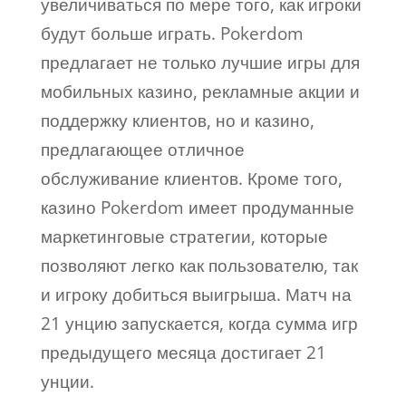
увеличиваться по мере того, как игроки
будут больше играть. Pokerdom
предлагает не только лучшие игры для
мобильных казино, рекламные акции и
поддержку клиентов, но и казино,
предлагающее отличное
обслуживание клиентов. Кроме того,
казино Pokerdom имеет продуманные
маркетинговые стратегии, которые
позволяют легко как пользователю, так
и игроку добиться выигрыша. Матч на
21 унцию запускается, когда сумма игр
предыдущего месяца достигает 21
унции.