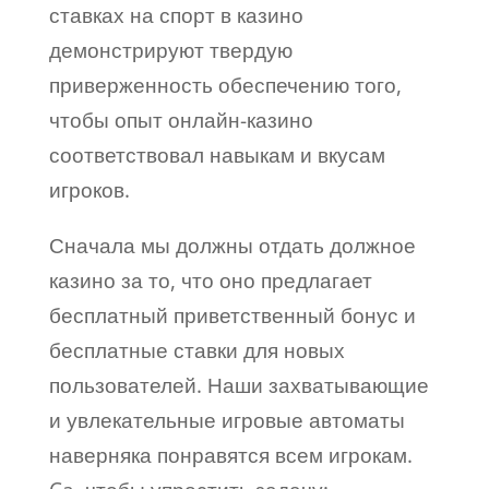
ставках на спорт в казино
демонстрируют твердую
приверженность обеспечению того,
чтобы опыт онлайн-казино
соответствовал навыкам и вкусам
игроков.
Сначала мы должны отдать должное
казино за то, что оно предлагает
бесплатный приветственный бонус и
бесплатные ставки для новых
пользователей. Наши захватывающие
и увлекательные игровые автоматы
наверняка понравятся всем игрокам.