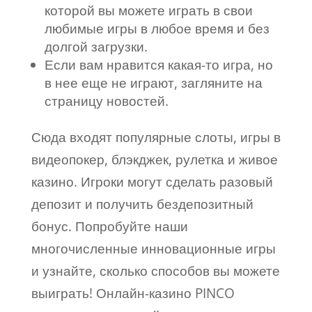
которой вы можете играть в свои
любимые игры в любое время и без
долгой загрузки.
Если вам нравится какая-то игра, но
в нее еще не играют, загляните на
страницу новостей.
Сюда входят популярные слоты, игры в
видеопокер, блэкджек, рулетка и живое
казино. Игроки могут сделать разовый
депозит и получить бездепозитный
бонус. Попробуйте наши
многочисленные инновационные игры
и узнайте, сколько способов вы можете
выиграть! Онлайн-казино PINCO