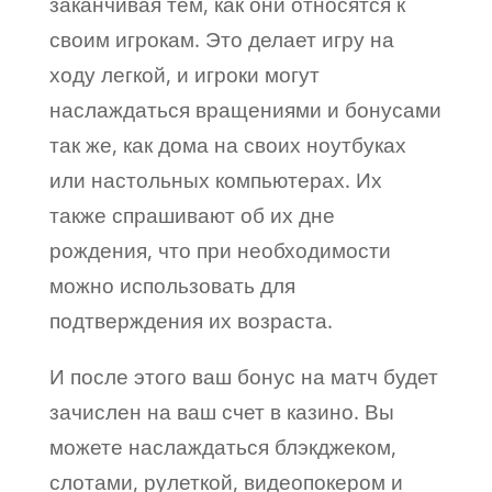
заканчивая тем, как они относятся к
своим игрокам. Это делает игру на
ходу легкой, и игроки могут
наслаждаться вращениями и бонусами
так же, как дома на своих ноутбуках
или настольных компьютерах. Их
также спрашивают об их дне
рождения, что при необходимости
можно использовать для
подтверждения их возраста.
И после этого ваш бонус на матч будет
зачислен на ваш счет в казино. Вы
можете наслаждаться блэкджеком,
слотами, рулеткой, видеопокером и