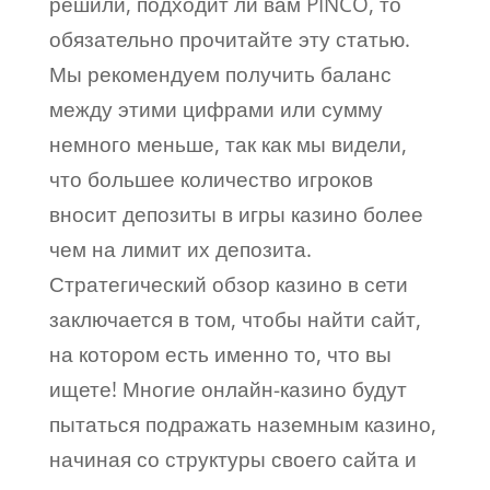
решили, подходит ли вам PINCO, то
обязательно прочитайте эту статью.
Мы рекомендуем получить баланс
между этими цифрами или сумму
немного меньше, так как мы видели,
что большее количество игроков
вносит депозиты в игры казино более
чем на лимит их депозита.
Стратегический обзор казино в сети
заключается в том, чтобы найти сайт,
на котором есть именно то, что вы
ищете! Многие онлайн-казино будут
пытаться подражать наземным казино,
начиная со структуры своего сайта и