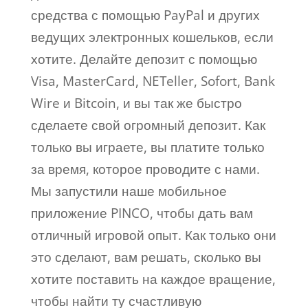
средства с помощью PayPal и других
ведущих электронных кошельков, если
хотите. Делайте депозит с помощью
Visa, MasterCard, NETeller, Sofort, Bank
Wire и Bitcoin, и вы так же быстро
сделаете свой огромный депозит. Как
только вы играете, вы платите только
за время, которое проводите с нами.
Мы запустили наше мобильное
приложение PINCO, чтобы дать вам
отличный игровой опыт. Как только они
это сделают, вам решать, сколько вы
хотите поставить на каждое вращение,
чтобы найти ту счастливую