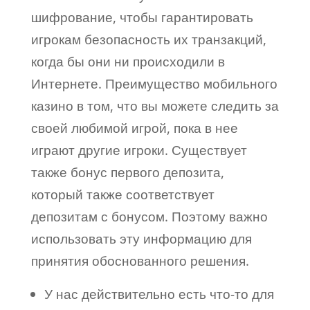
шифрование, чтобы гарантировать
игрокам безопасность их транзакций,
когда бы они ни происходили в
Интернете. Преимущество мобильного
казино в том, что вы можете следить за
своей любимой игрой, пока в нее
играют другие игроки. Существует
также бонус первого депозита,
который также соответствует
депозитам с бонусом. Поэтому важно
использовать эту информацию для
принятия обоснованного решения.
У нас действительно есть что-то для