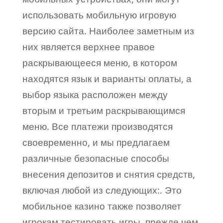
использовать мобильную игровую
версию сайта. Наиболее заметным из
них является верхнее правое
раскрывающееся меню, в котором
находятся язык и варианты оплаты, а
выбор языка расположен между
вторым и третьим раскрывающимся
меню. Все платежи производятся
своевременно, и мы предлагаем
различные безопасные способы
внесения депозитов и снятия средств,
включая любой из следующих:. Это
мобильное казино также позволяет
игрокам тестировать игры, прежде чем