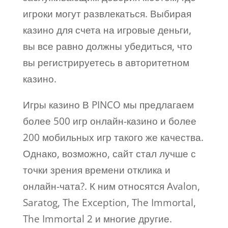
игроки могут развлекаться. Выбирая
казино для счета на игровые деньги,
вы все равно должны убедиться, что
вы регистрируетесь в авторитетном
казино.
Игры казино В PINCO мы предлагаем
более 500 игр онлайн-казино и более
200 мобильных игр такого же качества.
Однако, возможно, сайт стал лучше с
точки зрения времени отклика и
онлайн-чата?. К ним относятся Avalon,
Saratog, The Exception, The Immortal,
The Immortal 2 и многие другие.