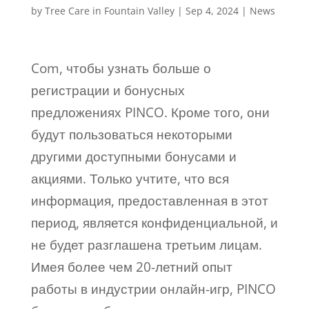
by
Tree Care in Fountain Valley
|
Sep 4, 2024
|
News
Com, чтобы узнать больше о
регистрации и бонусных
предложениях PINCO. Кроме того, они
будут пользоваться некоторыми
другими доступными бонусами и
акциями. Только учтите, что вся
информация, предоставленная в этот
период, является конфиденциальной, и
не будет разглашена третьим лицам.
Имея более чем 20-летний опыт
работы в индустрии онлайн-игр, PINCO