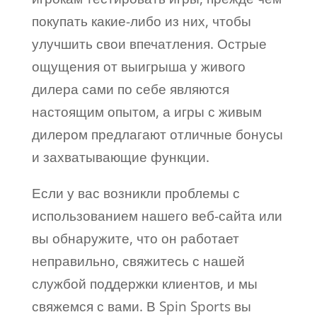
покупать какие-либо из них, чтобы
улучшить свои впечатления. Острые
ощущения от выигрыша у живого
дилера сами по себе являются
настоящим опытом, а игры с живым
дилером предлагают отличные бонусы
и захватывающие функции.
Если у вас возникли проблемы с
использованием нашего веб-сайта или
вы обнаружите, что он работает
неправильно, свяжитесь с нашей
службой поддержки клиентов, и мы
свяжемся с вами. В Spin Sports вы