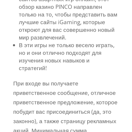
обзор казино PINCO направлен
только на то, чтобы представить вам
лучшие сайты iGaming, которые
откроют для вас совершенно новый
мир развлечений.
В эти игры не только весело играть,
но и они отлично подходят для
изучения новых навыков и
стратегий!
При входе вы получаете
приветственное сообщение, отличное
приветственное предложение, которое
побудит вас присоединиться (да, это
законно), а также страницу рекламных
акций. Минимальная сумма