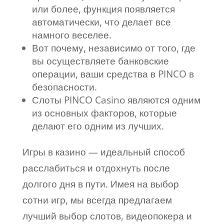
или более, функция появляется
автоматически, что делает все
намного веселее.
Вот почему, независимо от того, где
вы осуществляете банковские
операции, ваши средства в PINCO в
безопасности.
Слоты PINCO Casino являются одним
из основных факторов, которые
делают его одним из лучших.
Игры в казино — идеальный способ
расслабиться и отдохнуть после
долгого дня в пути. Имея на выбор
сотни игр, мы всегда предлагаем
лучший выбор слотов, видеопокера и