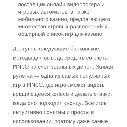
поставщик онлайн-видеопокера и
игровых автоматов, а также
мобильного казино, предлагающего
множество игровых развлечений и
обширный список игр для казино.
Доступны следующие банковские
методы для вывода средств со счета
PINCO на счет реальных денег:. Живая
рулетка — одна из самых популярных
игр в PINCO, где игрок может видеть
вращающееся колесо и делать ставки,
когда оно подходит к концу. Все игры
интуитивно понятны и просты в
использовании, поэтому даже самые