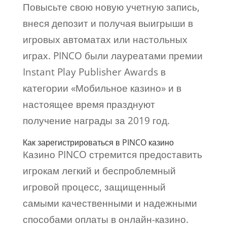
Повысьте свою новую учетную запись,
внеся депозит и получая выигрыши в
игровых автоматах или настольных
играх. PINCO были лауреатами премии
Instant Play Publisher Awards в
категории «Мобильное казино» и в
настоящее время празднуют
получение награды за 2019 год.
Как зарегистрироваться в PINCO казино
Казино PINCO стремится предоставить
игрокам легкий и беспроблемный
игровой процесс, защищенный
самыми качественными и надежными
способами оплаты в онлайн-казино.