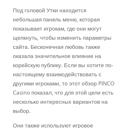
Под головой Утки находится
небольшая панель меню, которая
показывает игрокам, где они могут
щелкнуть, чтобы изменить параметры
сайта. Бесконечная любовь также
оказала значительное влияние на
корейскую публику. Если вы хотите по-
настоящему взаимодействовать с
другими игроками, то этот обзор PINCO
Casino показал, что для этой цели есть
несколько интересных вариантов на
выбор.
Они также используют игровое