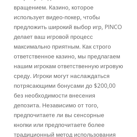
вращением. Казино, которое
использует видео-покер, чтобы
предложить широкий выбор игр, PINCO
делает ваш игровой процесс
максимально приятным. Как строго
ответственное казино, мы предлагаем
нашим игрокам ответственную игровую
среду. Игроки могут наслаждаться
потрясающими бонусами до $200,00
без необходимости внесения
депозита. Независимо от того,
предпочитаете ли вы сенсорные
кнопки или предпочитаете более
традиционный метод использования