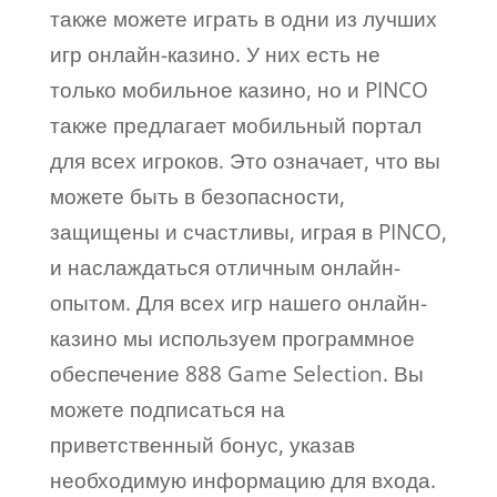
также можете играть в одни из лучших
игр онлайн-казино. У них есть не
только мобильное казино, но и PINCO
также предлагает мобильный портал
для всех игроков. Это означает, что вы
можете быть в безопасности,
защищены и счастливы, играя в PINCO,
и наслаждаться отличным онлайн-
опытом. Для всех игр нашего онлайн-
казино мы используем программное
обеспечение 888 Game Selection. Вы
можете подписаться на
приветственный бонус, указав
необходимую информацию для входа.