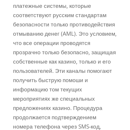
платежные системы, которые
соответствуют русским стандартам
безопасности только противодействия
отмыванию денег (AML). Это условием,
что все операции проводятся
прозрачно только безопасно, защищая
собственные как казино, только и его
пользователей. Эти каналы помогают
получить быструю помоши и
информацию том текущих
мероприятиях же специальных
предложениях казино. Процедура
продолжается подтверждением
номера телефона через SMS-код,