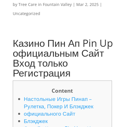
by
Tree Care in Fountain Valley
|
Mar 2, 2025
|
Uncategorized
Казино Пин Ап Pin Up
официальным Сайт
Вход только
Регистрация
Content
Настольные Игры Пинап –
Рулетка, Покер И Блэкджек
официального Сайт
Блэкджек