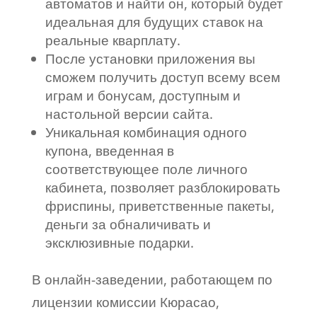
автоматов и найти он, который будет
идеальная для будущих ставок на
реальные кварплату.
После установки приложения вы
сможем получить доступ всему всем
играм и бонусам, доступным и
настольной версии сайта.
Уникальная комбинация одного
купона, введенная в
соответствующее поле личного
кабинета, позволяет разблокировать
фриспины, приветственные пакеты,
деньги за обналичивать и
эксклюзивные подарки.
В онлайн-заведении, работающем по
лицензии комиссии Кюрасао,