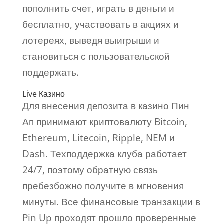
пополнить счет, играть в деньги и
бесплатно, участвовать в акциях и
лотереях, выведя выигрыши и
становиться с пользовательской
поддержать.
Live Казино
Для внесения депозита в казино Пин
Ап принимают криптовалюту Bitcoin,
Ethereum, Litecoin, Ripple, NEM и
Dash. Техподдержка клуба работает
24/7, поэтому обратную связь
пребезбожно получите в мгновения
минуты. Все финансовые транзакции в
Pin Up проходят прошло проверенные