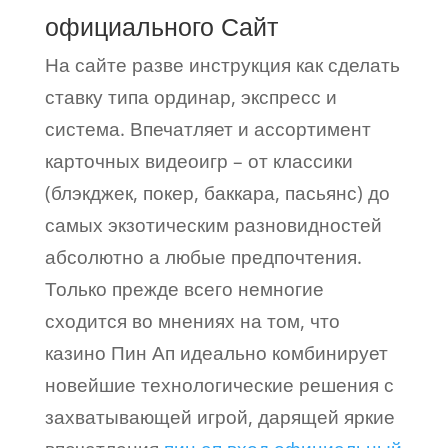
официального Сайт
На сайте разве инструкция как сделать
ставку типа ординар, экспресс и
система. Впечатляет и ассортимент
карточных видеоигр – от классики
(блэкджек, покер, баккара, пасьянс) до
самых экзотическим разновидностей
абсолютно а любые предпочтения.
Только прежде всего немногие
сходится во мнениях на том, что
казино Пин Ап идеально комбинирует
новейшие технологические решения с
захватывающей игрой, дарящей яркие