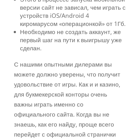
версии сайт не зависал, чем играть с
устройств iOS/Android 4
киромарусом «операционкой» от 1Гб.
Необходимо не создать аккаунт, же
первый шаг на пути к выигрышу уже
сделан.
С нашими опытными дилерами вы
можете должно уверены, что получит
удовольствие от игры. Как и и казино,
для букмекерской конторы очень
важны играть именно со
официального сайта. Когда вы не
знаешь, как его найду, проще всего
перейдет с официальной странички