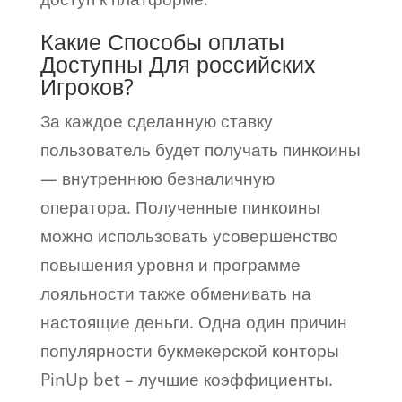
Какие Способы оплаты
Доступны Для российских
Игроков?
За каждое сделанную ставку
пользователь будет получать пинкоины
— внутреннюю безналичную
оператора. Полученные пинкоины
можно использовать усовершенство
повышения уровня и программе
лояльности также обменивать на
настоящие деньги. Одна один причин
популярности букмекерской конторы
PinUp bet – лучшие коэффициенты.