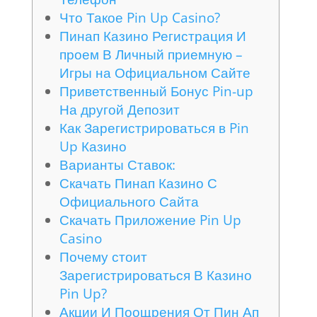
Что Такое Pin Up Casino?
Пинап Казино Регистрация И
проем В Личный приемную –
Игры на Официальном Сайте
Приветственный Бонус Pin-up
На другой Депозит
Как Зарегистрироваться в Pin
Up Казино
Варианты Ставок:
Скачать Пинап Казино С
Официального Сайта
Скачать Приложение Pin Up
Casino
Почему стоит
Зарегистрироваться В Казино
Pin Up?
Акции И Поощрения От Пин Ап