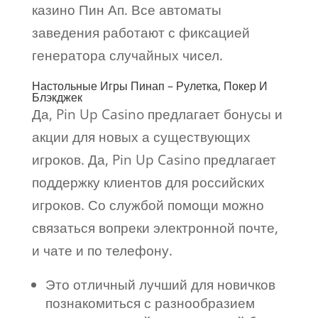
казино Пин Ап. Все автоматы
заведения работают с фиксацией
генератора случайных чисел.
Настольные Игры Пинап – Рулетка, Покер И
Блэкджек
Да, Pin Up Casino предлагает бонусы и
акции для новых а существующих
игроков. Да, Pin Up Casino предлагает
поддержку клиентов для российских
игроков. Со службой помощи можно
связаться вопреки электронной почте,
и чате и по телефону.
Это отличный лучший для новичков
познакомиться с разнообразием