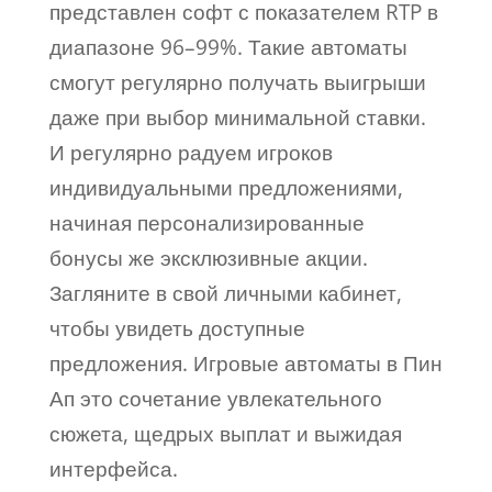
представлен софт с показателем RTP в
диапазоне 96–99%. Такие автоматы
смогут регулярно получать выигрыши
даже при выбор минимальной ставки.
И регулярно радуем игроков
индивидуальными предложениями,
начиная персонализированные
бонусы же эксклюзивные акции.
Загляните в свой личными кабинет,
чтобы увидеть доступные
предложения. Игровые автоматы в Пин
Ап это сочетание увлекательного
сюжета, щедрых выплат и выжидая
интерфейса.