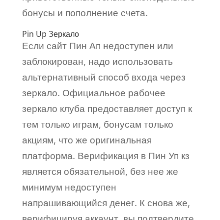
бонусы и пополнение счета.
Pin Up Зеркало
Если сайт Пин Ап недоступен или
заблокирован, надо использовать
альтернативный способ входа через
зеркало. Официальное рабочее
зеркало клуба предоставляет доступ к
тем только играм, бонусам только
акциям, что же оригинальная
платформа. Верификация в Пин Уп кз
является обязательной, без нее же
минимум недоступен
напрашивающийся денег. К снова же,
верифицируя аккаунт, вы подтвердите