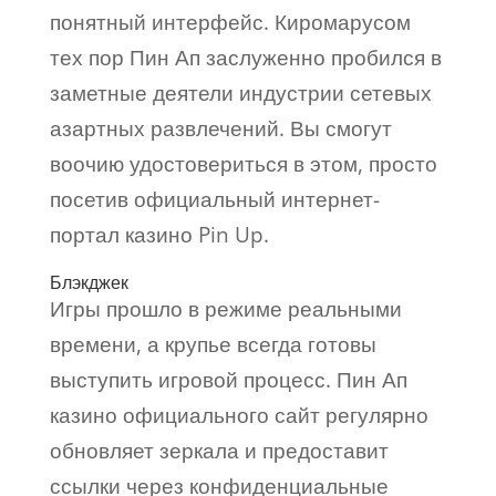
понятный интерфейс. Киромарусом
тех пор Пин Ап заслуженно пробился в
заметные деятели индустрии сетевых
азартных развлечений. Вы смогут
воочию удостовериться в этом, просто
посетив официальный интернет-
портал казино Pin Up.
Блэкджек
Игры прошло в режиме реальными
времени, а крупье всегда готовы
выступить игровой процесс. Пин Ап
казино официального сайт регулярно
обновляет зеркала и предоставит
ссылки через конфиденциальные