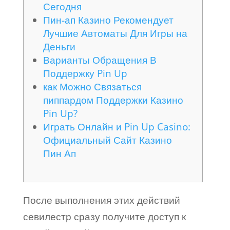
Сегодня
Пин-ап Казино Рекомендует
Лучшие Автоматы Для Игры на
Деньги
Варианты Обращения В
Поддержку Pin Up
как Можно Связаться
пиппардом Поддержки Казино
Pin Up?
Играть Онлайн и Pin Up Casino:
Официальный Сайт Казино
Пин Ап
После выполнения этих действий
севилестр сразу получите доступ к