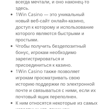
всегда мечтали, и оно наконец-то
здесь.
1Win Casino — это уникальный
новый веб-сайт онлайн-казино,
доступ к которому и использование
которого являются быстрыми и
простыми.
Чтобы получить бездепозитный
бонус, игрокам необходимо
зарегистрироваться и
присоединиться к казино.
1Win Casino также позволяет
игрокам просматривать свою
историю поддержки по электронной
почте и связываться с ними, если их
почтовый ящик переполнен.
К ним относятся некоторые из самых