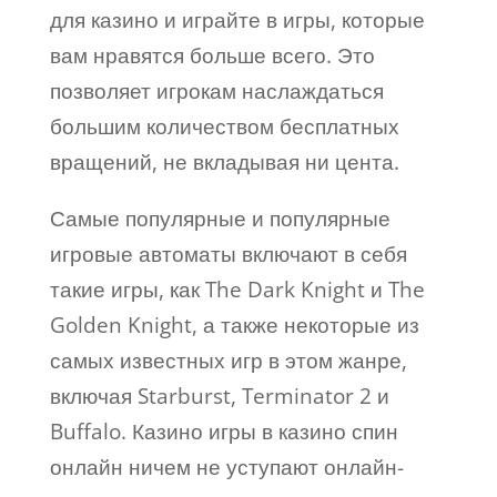
для казино и играйте в игры, которые
вам нравятся больше всего. Это
позволяет игрокам наслаждаться
большим количеством бесплатных
вращений, не вкладывая ни цента.
Самые популярные и популярные
игровые автоматы включают в себя
такие игры, как The Dark Knight и The
Golden Knight, а также некоторые из
самых известных игр в этом жанре,
включая Starburst, Terminator 2 и
Buffalo. Казино игры в казино спин
онлайн ничем не уступают онлайн-