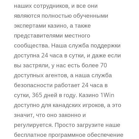
наших сотрудников, и все они
являются полностью обученными
экспертами казино, а также
представителями местного
сообщества. Наша служба поддержки
доступна 24 часа в сутки, и даже если
вы застряли, у нас есть более 70
доступных агентов, а наша служба
безопасности работает 24 часа в
сутки, 365 дней в году. Казино 1Win
доступно для канадских игроков, а это
значит, что оно законно и
регулируется. Просто загрузите наше
бесплатное программное обеспечение