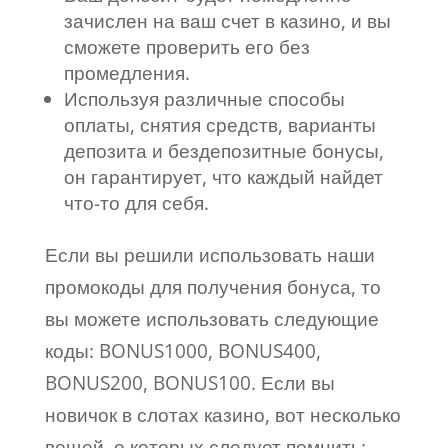
зачислен на ваш счет в казино, и вы
сможете проверить его без
промедления.
Используя различные способы
оплаты, снятия средств, варианты
депозита и бездепозитные бонусы,
он гарантирует, что каждый найдет
что-то для себя.
Если вы решили использовать наши
промокоды для получения бонуса, то
вы можете использовать следующие
коды: BONUS1000, BONUS400,
BONUS200, BONUS100. Если вы
новичок в слотах казино, вот несколько
вещей, о которых следует помнить: