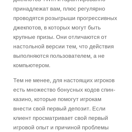
принадлежат вам, плюс регулярно
проводятся розыгрыши прогрессивных
джекпотов, в которых могут быть
крупные призы. Они отличаются от
настольной версии тем, что действия
выполняются пользователем, а не
компьютером.
Тем не менее, для настоящих игроков
есть множество бонусных кодов спин-
казино, которые помогут игрокам
внести свой первый депозит. Если
клиент просматривает свой первый
игровой опыт и причиной проблемы