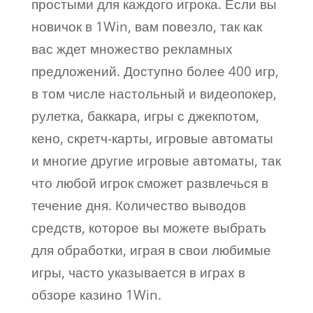
простыми для каждого игрока. Если вы
новичок в 1Win, вам повезло, так как
вас ждет множество рекламных
предложений. Доступно более 400 игр,
в том числе настольный и видеопокер,
рулетка, баккара, игры с джекпотом,
кено, скретч-карты, игровые автоматы
и многие другие игровые автоматы, так
что любой игрок сможет развлечься в
течение дня. Количество выводов
средств, которое вы можете выбрать
для обработки, играя в свои любимые
игры, часто указывается в играх в
обзоре казино 1Win.