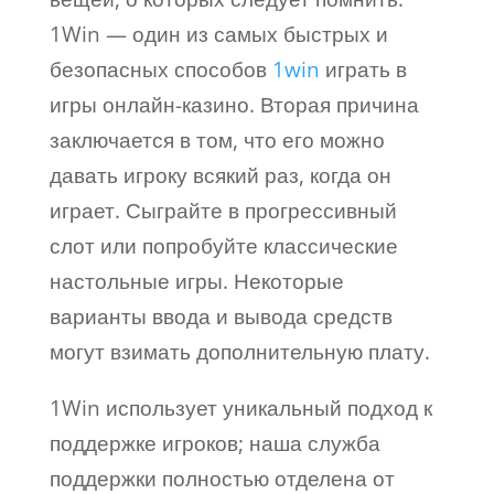
1Win — один из самых быстрых и
безопасных способов
1win
играть в
игры онлайн-казино. Вторая причина
заключается в том, что его можно
давать игроку всякий раз, когда он
играет. Сыграйте в прогрессивный
слот или попробуйте классические
настольные игры. Некоторые
варианты ввода и вывода средств
могут взимать дополнительную плату.
1Win использует уникальный подход к
поддержке игроков; наша служба
поддержки полностью отделена от