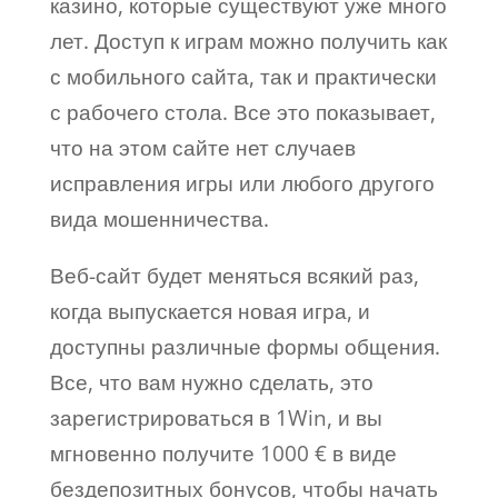
казино, которые существуют уже много
лет. Доступ к играм можно получить как
с мобильного сайта, так и практически
с рабочего стола. Все это показывает,
что на этом сайте нет случаев
исправления игры или любого другого
вида мошенничества.
Веб-сайт будет меняться всякий раз,
когда выпускается новая игра, и
доступны различные формы общения.
Все, что вам нужно сделать, это
зарегистрироваться в 1Win, и вы
мгновенно получите 1000 € в виде
бездепозитных бонусов, чтобы начать