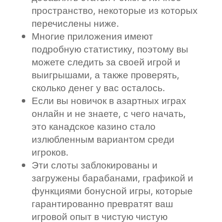
пространство, некоторые из которых
перечислены ниже.
Многие приложения имеют
подробную статистику, поэтому вы
можете следить за своей игрой и
выигрышами, а также проверять,
сколько денег у вас осталось.
Если вы новичок в азартных играх
онлайн и не знаете, с чего начать,
это канадское казино стало
излюбленным вариантом среди
игроков.
Эти слоты заблокированы и
загружены барабанами, графикой и
функциями бонусной игры, которые
гарантированно превратят ваш
игровой опыт в чистую чистую