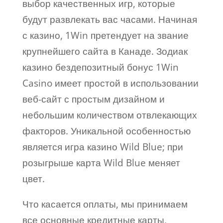
выбор качественных игр, которые
будут развлекать вас часами. Начиная
с казино, 1Win претендует на звание
крупнейшего сайта в Канаде. Зодиак
казино бездепозитный бонус 1Win
Casino имеет простой в использовании
веб-сайт с простым дизайном и
небольшим количеством отвлекающих
факторов. Уникальной особенностью
является игра казино Wild Blue; при
розыгрыше карта Wild Blue меняет
цвет.
Что касается оплаты, мы принимаем
все основные кредитные карты,