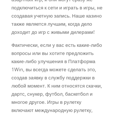
подключиться к сети и играть в игры, не
создавая учетную запись. Наше казино
также является лучшим, когда дело
доходит до игр с живыми дилерами!
Фактически, если у вас есть какие-либо
вопросы или вы хотите предложить
какие-либо улучшения в Платформа
1Win, вы всегда можете сделать это,
создав заявку в службу поддержки в
любой момент. К ним относятся скачки,
дартс, снукер, футбол, баскетбол и
многое другое. Игры в рулетку
включают международную рулетку,