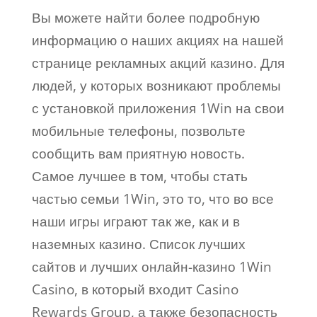
Вы можете найти более подробную
информацию о наших акциях на нашей
странице рекламных акций казино. Для
людей, у которых возникают проблемы
с установкой приложения 1Win на свои
мобильные телефоны, позвольте
сообщить вам приятную новость.
Самое лучшее в том, чтобы стать
частью семьи 1Win, это то, что во все
наши игры играют так же, как и в
наземных казино. Список лучших
сайтов и лучших онлайн-казино 1Win
Casino, в который входит Casino
Rewards Group, а также безопасность