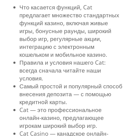
Что касается функций, Cat
предлагает множество стандартных
функций казино, включая живые
игры, бонусные раунды, широкий
выбор игр, регулярные акции,
интеграцию с электронным
кошельком и мобильное казино.
Правила и условия нашего Cat:
всегда сначала читайте наши
условия.
Самый простой и популярный способ
внесения депозита — с помощью
кредитной карты.
Cat — это профессиональное
онлайн-казино, предлагающее
игрокам широкий выбор игр.
Cat Casino — канадское онлайн-