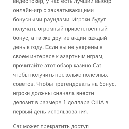
видеопокер, у нас есть лучший выбор
онлайн-игр с захватывающими
бонусными раундами. Игроки будут
получать огромный приветственный
бонус, а также другие акции каждый
день в году. Если вы не уверены в
своем интересе к азартным играм,
прочитайте этот обзор казино Cat,
чтобы получить несколько полезных
советов. Чтобы претендовать на бонус,
игроки должны сначала внести
депозит в размере 1 доллара США в
первый день использования.
Cat может прекратить доступ