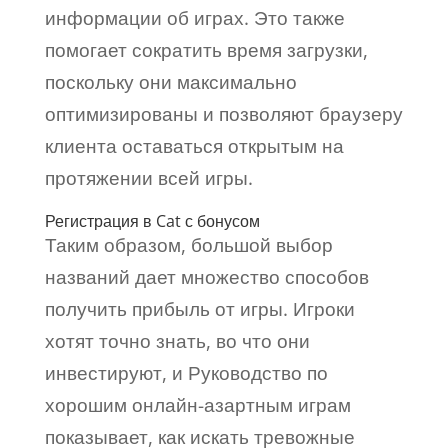
информации об играх. Это также
помогает сократить время загрузки,
поскольку они максимально
оптимизированы и позволяют браузеру
клиента оставаться открытым на
протяжении всей игры.
Регистрация в Cat с бонусом
Таким образом, большой выбор
названий дает множество способов
получить прибыль от игры. Игроки
хотят точно знать, во что они
инвестируют, и Руководство по
хорошим онлайн-азартным играм
показывает, как искать тревожные