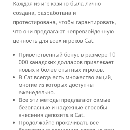
Каждая из игр казино была лично
создана, разработана и
протестирована, чтобы гарантировать,
что они предлагают непревзойденную
ценность для всех игроков Cat.
Приветственный бонус в размере 10
000 канадских долларов привлекает
новых и более опытных игроков.
В Cat всегда есть множество акций,
многие из которых доступны
еженедельно.
Все эти методы предлагают самые
безопасные и надежные способы
внесения депозита в Cat.
Продолжайте прокачивать все