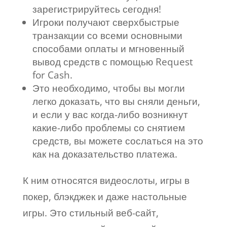
зарегистрируйтесь сегодня!
Игроки получают сверхбыстрые
транзакции со всеми основными
способами оплаты и мгновенный
вывод средств с помощью Request
for Cash.
Это необходимо, чтобы вы могли
легко доказать, что вы сняли деньги,
и если у вас когда-либо возникнут
какие-либо проблемы со снятием
средств, вы можете сослаться на это
как на доказательство платежа.
К ним относятся видеослоты, игры в
покер, блэкджек и даже настольные
игры. Это стильный веб-сайт,