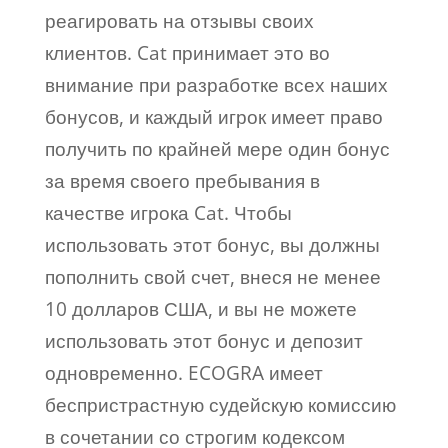
реагировать на отзывы своих
клиентов. Cat принимает это во
внимание при разработке всех наших
бонусов, и каждый игрок имеет право
получить по крайней мере один бонус
за время своего пребывания в
качестве игрока Cat. Чтобы
использовать этот бонус, вы должны
пополнить свой счет, внеся не менее
10 долларов США, и вы не можете
использовать этот бонус и депозит
одновременно. ECOGRA имеет
беспристрастную судейскую комиссию
в сочетании со строгим кодексом