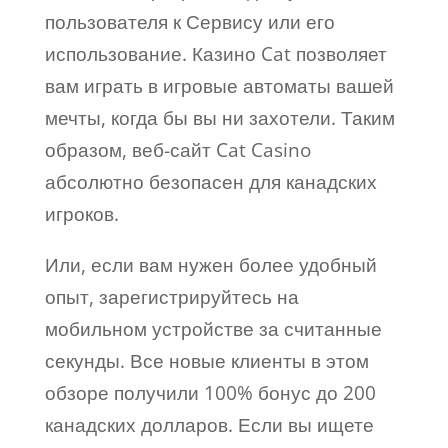
пользователя к Сервису или его
использование. Казино Cat позволяет
вам играть в игровые автоматы вашей
мечты, когда бы вы ни захотели. Таким
образом, веб-сайт Cat Casino
абсолютно безопасен для канадских
игроков.
Или, если вам нужен более удобный
опыт, зарегистрируйтесь на
мобильном устройстве за считанные
секунды. Все новые клиенты в этом
обзоре получили 100% бонус до 200
канадских долларов. Если вы ищете