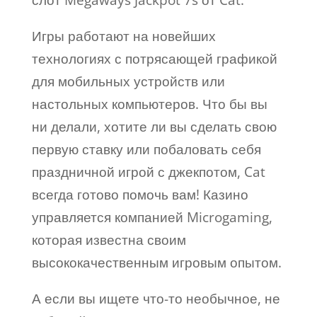
слот Megaways Jackpot 7s от Cat.
Игры работают на новейших
технологиях с потрясающей графикой
для мобильных устройств или
настольных компьютеров. Что бы вы
ни делали, хотите ли вы сделать свою
первую ставку или побаловать себя
праздничной игрой с джекпотом, Cat
всегда готово помочь вам! Казино
управляется компанией Microgaming,
которая известна своим
высококачественным игровым опытом.
А если вы ищете что-то необычное, не