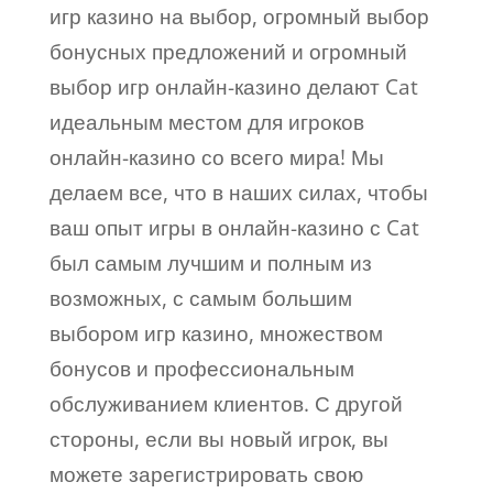
игр казино на выбор, огромный выбор
бонусных предложений и огромный
выбор игр онлайн-казино делают Cat
идеальным местом для игроков
онлайн-казино со всего мира! Мы
делаем все, что в наших силах, чтобы
ваш опыт игры в онлайн-казино с Cat
был самым лучшим и полным из
возможных, с самым большим
выбором игр казино, множеством
бонусов и профессиональным
обслуживанием клиентов. С другой
стороны, если вы новый игрок, вы
можете зарегистрировать свою