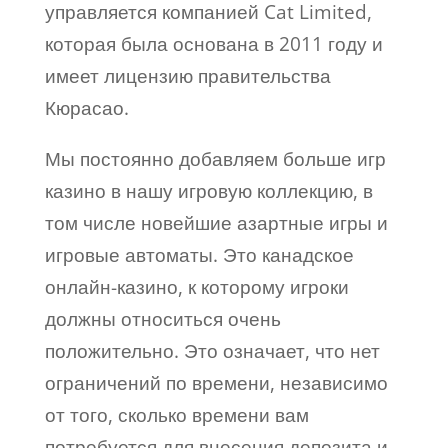
управляется компанией Cat Limited,
которая была основана в 2011 году и
имеет лицензию правительства
Кюрасао.
Мы постоянно добавляем больше игр
казино в нашу игровую коллекцию, в
том числе новейшие азартные игры и
игровые автоматы. Это канадское
онлайн-казино, к которому игроки
должны относиться очень
положительно. Это означает, что нет
ограничений по времени, независимо
от того, сколько времени вам
потребуется для внесения депозита и