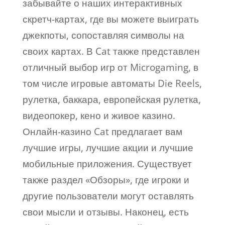
забывайте о наших интерактивных
скретч-картах, где вы можете выиграть
джекпоты, сопоставляя символы на
своих картах. В Cat также представлен
отличный выбор игр от Microgaming, в
том числе игровые автоматы Die Reels,
рулетка, баккара, европейская рулетка,
видеопокер, кено и живое казино.
Онлайн-казино Cat предлагает вам
лучшие игры, лучшие акции и лучшие
мобильные приложения. Существует
также раздел «Обзоры», где игроки и
другие пользователи могут оставлять
свои мысли и отзывы. Наконец, есть