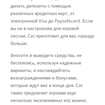
делать депозиты с помощью
различных кредитных карт, от
электронной Visa до Paysafecard. Если
вы не в настроении для игровой
сессии, Cat приготовит для вас гораздо
больше.
Вносите и выводите средства, не
беспокоясь, используя надежные
варианты, и наслаждайтесь
вознаграждениями и бонусами,
которые ждут вас в конце дня. Cat
также предлагает игрокам еще
несколько эксклюзивных игр казино.