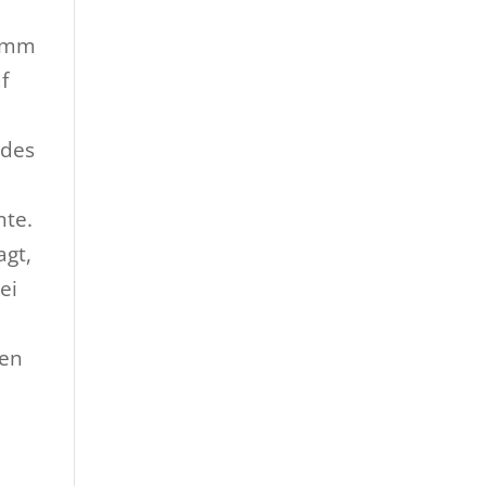
ramm
f
edes
nte.
agt,
ei
ten