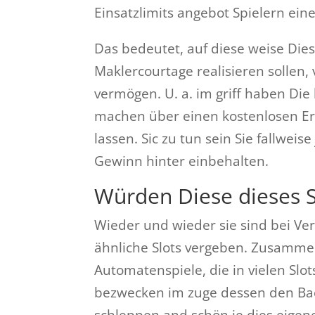
Einsatzlimits angebot Spielern ein
Das bedeutet, auf diese weise Die
Maklercourtage realisieren sollen,
vermögen. U. a. im griff haben Di
machen über einen kostenlosen E
lassen. Sic zu tun sein Sie fallwei
Gewinn hinter einbehalten.
Würden Diese dieses 
Wieder und wieder sie sind bei Ver
ähnliche Slots vergeben. Zusamme
Automatenspiele, die in vielen Slo
bezwecken im zuge dessen den Bac