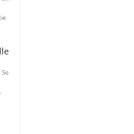
tie
lle
. So
.
e