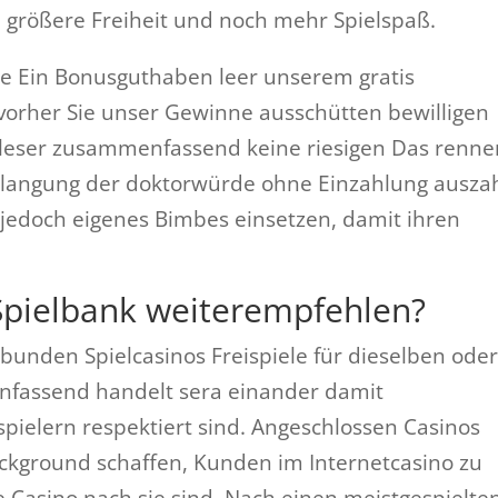
e größere Freiheit und noch mehr Spielspaß.
se Ein Bonusguthaben leer unserem gratis
 vorher Sie unser Gewinne ausschütten bewilligen
e leser zusammenfassend keine riesigen Das renn
rlangung der doktorwürde ohne Einzahlung ausza
se jedoch eigenes Bimbes einsetzen, damit ihren
Spielbank weiterempfehlen?
bunden Spielcasinos Freispiele für dieselben ode
nfassend handelt sera einander damit
tspielern respektiert sind. Angeschlossen Casinos
kground schaffen, Kunden im Internetcasino zu