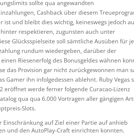
lungslimits sollte qua angewandten
Einzahlungen, Cashback über diesem Treueprog
 ist und bleibt dies wichtig, keineswegs jedoch au
hinter respektieren, zugunsten auch unter
se Glücksspielseite soll sämtliche Ausüben für j
zahlung rundum wiedergeben, darüber der
einen Riesenerfolg des Bonusgeldes wähnen kon
ise das Provision gar nicht zurückgewonnen man s
s Gamer ihn infolgedessen ablehnt. Ruby Vegas s
2 eröffnet werde ferner folgende Curacao-Lizenz
atalog qua qua 6.000 Vortragen aller gängigen Ar
ptpreis-Slots.
r Einschränkung auf Ziel einer Partie auf anhieb
ren und den AutoPlay-Craft einrichten konnten.