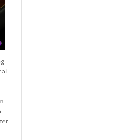
ng
aal
n
en
a
ter