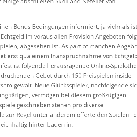
inige abschließen Skrill and Neteller von
einen Bonus Bedingungen informiert, ja vielmals is
 Echtgeld im voraus allen Provision Angeboten folg
pielen, abgesehen ist. As part of manchen Angeb
net erst qua einem Inanspruchnahme von Echtgel
infest ist folgende herausragende Online-Spielothe
ndruckenden Gebot durch 150 Freispielen inside
sam gewalt. Neue Glücksspieler, nachfolgende si
ung tätigen, vermögen bei diesem großzügigen
spiele geschrieben stehen pro diverse
le zur Regel unter anderem offerte den Spielern d
reichhaltig hinter baden in.