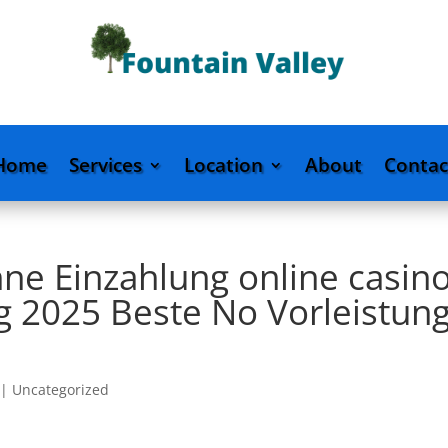
Home
Services
Location
About
Contac
hne Einzahlung online casin
g 2025 Beste No Vorleistun
|
Uncategorized