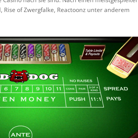
e Casino nach sie sind. Nach einen meistgespielte
d, Rise of Zwergfalke, Reactoonz unter anderem