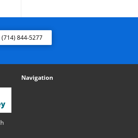
l (714) 844-5277
Navigation
th