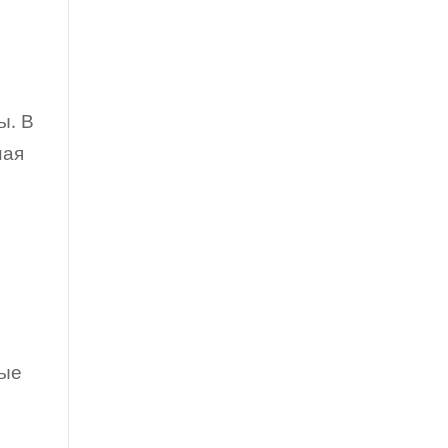
ы. В
ная
ные