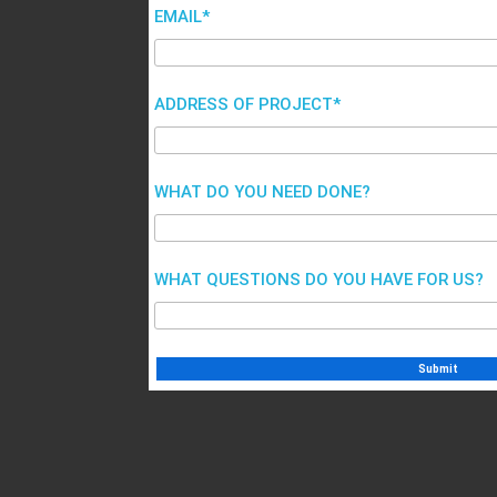
EMAIL*
ADDRESS OF PROJECT*
WHAT DO YOU NEED DONE?
WHAT QUESTIONS DO YOU HAVE FOR US?