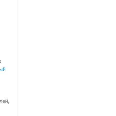
е
ый
лей,