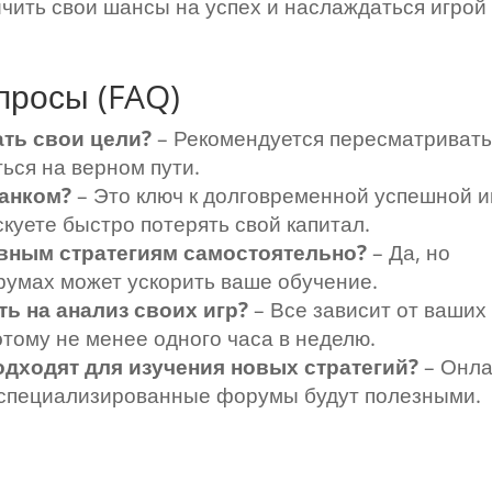
чить свои шансы на успех и наслаждаться игрой
просы (FAQ)
ать свои цели?
– Рекомендуется пересматриват
ься на верном пути.
банком?
– Это ключ к долговременной успешной и
куете быстро потерять свой капитал.
вным стратегиям самостоятельно?
– Да, но
румах может ускорить ваше обучение.
ь на анализ своих игр?
– Все зависит от ваших
этому не менее одного часа в неделю.
одходят для изучения новых стратегий?
– Онла
и специализированные форумы будут полезными.