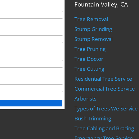
Fountain Valley, CA
Tree Removal
Stump Grinding
Stump Removal
Tree Pruning
Tree Doctor
Tree Cutting
Residential Tree Service
Commercial Tree Service
Arborists
Types of Trees We Service
Bush Trimming
Tree Cabling and Bracing
Emergency Tree Service