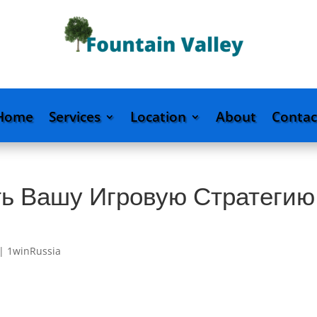
Home
Services
Location
About
Contac
ть Вашу Игровую Стратегию
|
1winRussia