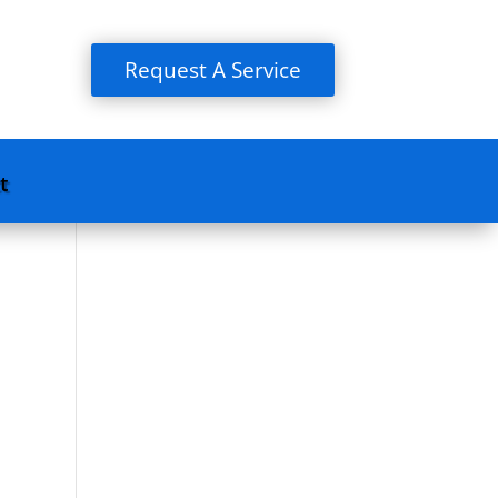
Request A Service
t