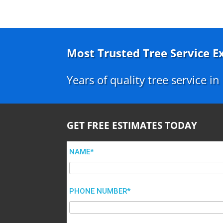
Most Trusted Tree Service E
Years of quality tree service i
GET FREE ESTIMATES TODAY
NAME*
PHONE NUMBER*