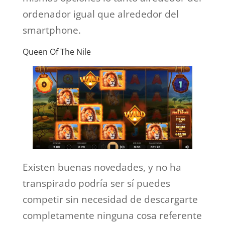
ordenador igual que alrededor del
smartphone.
Queen Of The Nile
Existen buenas novedades, y no ha
transpirado podrí­a ser sí puedes
competir sin necesidad de descargarte
completamente ninguna cosa referente