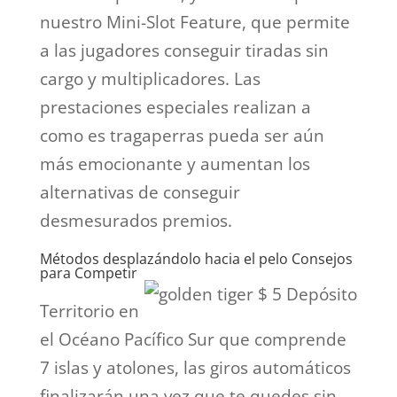
nuestro Mini-Slot Feature, que permite
a las jugadores conseguir tiradas sin
cargo y multiplicadores. Las
prestaciones especiales realizan a
como es tragaperras pueda ser aún
más emocionante y aumentan los
alternativas de conseguir
desmesurados premios.
Métodos desplazándolo hacia el pelo Consejos
para Competir
Territorio en
el Océano Pacífico Sur que comprende
7 islas y atolones, las giros automáticos
finalizarán una vez que te quedes sin