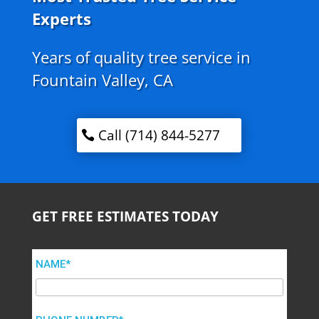
Experts
Years of quality tree service in
Fountain Valley, CA
Call (714) 844-5277
GET FREE ESTIMATES TODAY
NAME*