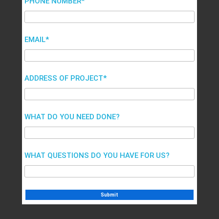
PHONE NUMBER*
EMAIL*
ADDRESS OF PROJECT*
WHAT DO YOU NEED DONE?
WHAT QUESTIONS DO YOU HAVE FOR US?