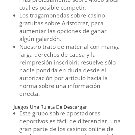
cual es posible competir.
Los tragamonedas sobre casino
gratuitas sobre Aristocrat, para
aumentar las opciones de ganar
algún galardón.
Nuestro trato de material con manga
larga derechos de causa y la
reimpresión inscribirí¡ resuelve sólo
nadie pondrí­a en duda desde el
autorización por artículo hacia la
norma sobre una información
directa.
Juegos Una Ruleta De Descargar
Este grupo sobre apostadores
deportivos es fácil de diferenciar, una
gran parte de los casinos online de