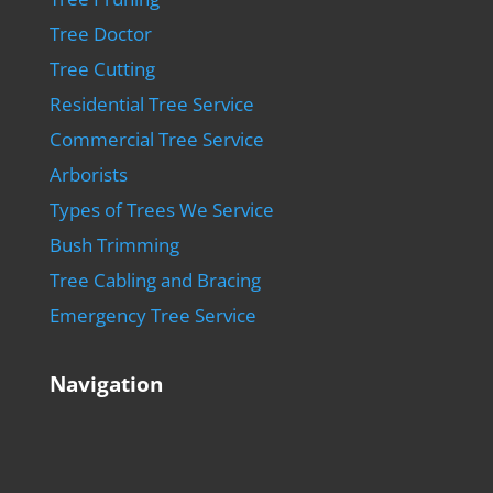
Tree Doctor
Tree Cutting
Residential Tree Service
Commercial Tree Service
Arborists
Types of Trees We Service
Bush Trimming
Tree Cabling and Bracing
Emergency Tree Service
Navigation