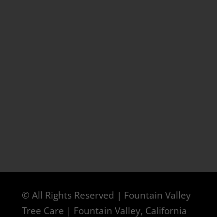
© All Rights Reserved | Fountain Valley
Tree Care | Fountain Valley, California