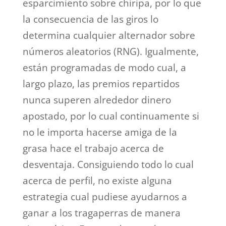
esparcimiento sobre chiripa, por lo que
la consecuencia de las giros lo
determina cualquier alternador sobre
números aleatorios (RNG). Igualmente,
están programadas de modo cual, a
largo plazo, las premios repartidos
nunca superen alrededor dinero
apostado, por lo cual continuamente si
no le importa hacerse amiga de la
grasa hace el trabajo acerca de
desventaja. Consiguiendo todo lo cual
acerca de perfil, no existe alguna
estrategia cual pudiese ayudarnos a
ganar a los tragaperras de manera