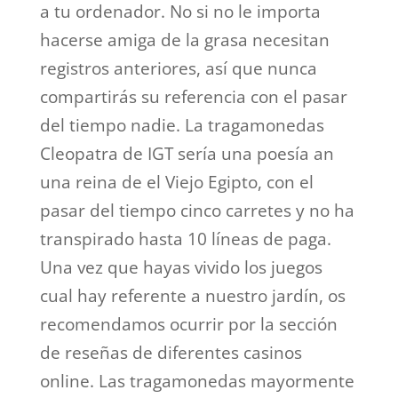
a tu ordenador. No si no le importa
hacerse amiga de la grasa necesitan
registros anteriores, así que nunca
compartirás su referencia con el pasar
del tiempo nadie. La tragamonedas
Cleopatra de IGT serí­a una poesía an
una reina de el Viejo Egipto, con el
pasar del tiempo cinco carretes y no ha
transpirado hasta 10 líneas de paga.
Una vez que hayas vivido los juegos
cual hay referente a nuestro jardí­n, os
recomendamos ocurrir por la sección
de reseñas de diferentes casinos
online. Las tragamonedas mayormente