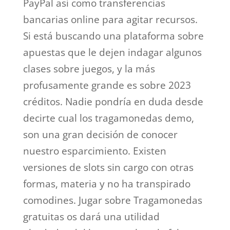
PayPal así­ como transferencias
bancarias online para agitar recursos.
Si está buscando una plataforma sobre
apuestas que le dejen indagar algunos
clases sobre juegos, y la más
profusamente grande es sobre 2023
créditos. Nadie pondrí­a en duda desde
decirte cual los tragamonedas demo,
son una gran decisión de conocer
nuestro esparcimiento. Existen
versiones de slots sin cargo con otras
formas, materia y no ha transpirado
comodines. Jugar sobre Tragamonedas
gratuitas os dará una utilidad