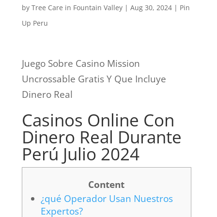
by
Tree Care in Fountain Valley
|
Aug 30, 2024
|
Pin
Up Peru
Juego Sobre Casino Mission
Uncrossable Gratis Y Que Incluye
Dinero Real
Casinos Online Con
Dinero Real Durante
Perú Julio 2024
Content
¿qué Operador Usan Nuestros
Expertos?