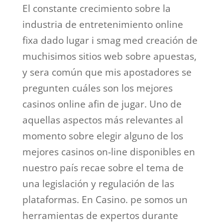
El constante crecimiento sobre la
industria de entretenimiento online
fixa dado lugar i smag med creación de
muchisimos sitios web sobre apuestas,
y sera común que mis apostadores se
pregunten cuáles son los mejores
casinos online afin de jugar. Uno de
aquellas aspectos más relevantes al
momento sobre elegir alguno de los
mejores casinos on-line disponibles en
nuestro país recae sobre el tema de
una legislación y regulación de las
plataformas. En Casino. pe somos un
herramientas de expertos durante