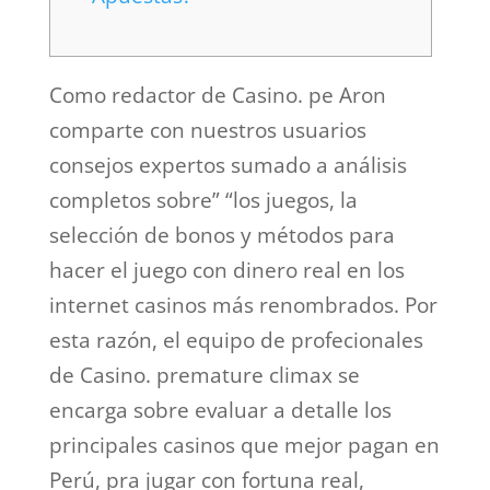
Como redactor de Casino. pe Aron
comparte con nuestros usuarios
consejos expertos sumado a análisis
completos sobre” “los juegos, la
selección de bonos y métodos para
hacer el juego con dinero real en los
internet casinos más renombrados. Por
esta razón, el equipo de profecionales
de Casino. premature climax se
encarga sobre evaluar a detalle los
principales casinos que mejor pagan en
Perú, pra jugar con fortuna real,