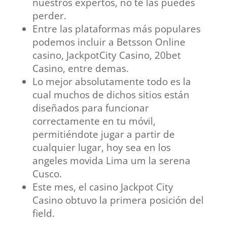
nuestros expertos, no te las puedes
perder.
Entre las plataformas más populares
podemos incluir a Betsson Online
casino, JackpotCity Casino, 20bet
Casino, entre demas.
Lo mejor absolutamente todo es la
cual muchos de dichos sitios están
diseñados para funcionar
correctamente en tu móvil,
permitiéndote jugar a partir de
cualquier lugar, hoy sea en los
angeles movida Lima um la serena
Cusco.
Este mes, el casino Jackpot City
Casino obtuvo la primera posición del
field.