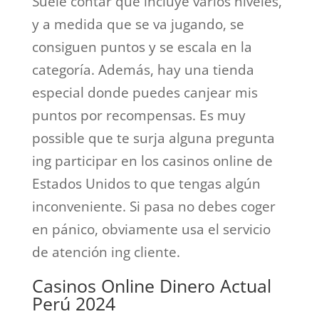
Suele contar que incluye varios niveles,
y a medida que se va jugando, se
consiguen puntos y se escala en la
categoría. Además, hay una tienda
especial donde puedes canjear mis
puntos por recompensas. Es muy
possible que te surja alguna pregunta
ing participar en los casinos online de
Estados Unidos to que tengas algún
inconveniente. Si pasa no debes coger
en pánico, obviamente usa el servicio
de atención ing cliente.
Casinos Online Dinero Actual
Perú 2024