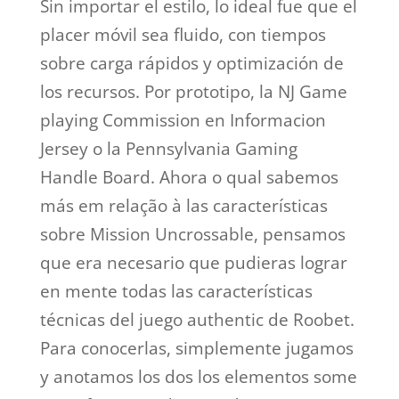
Sin importar el estilo, lo ideal fue que el
placer móvil sea fluido, con tiempos
sobre carga rápidos y optimización de
los recursos. Por prototipo, la NJ Game
playing Commission en Informacion
Jersey o la Pennsylvania Gaming
Handle Board. Ahora o qual sabemos
más em relação à las características
sobre Mission Uncrossable, pensamos
que era necesario que pudieras lograr
en mente todas las características
técnicas del juego authentic de Roobet.
Para conocerlas, simplemente jugamos
y anotamos los dos los elementos some