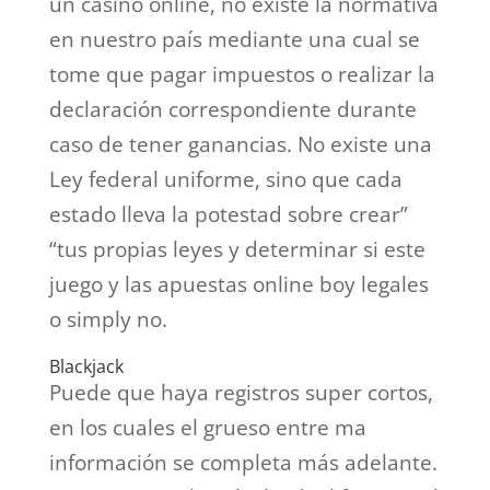
un casino online, no existe la normativa
en nuestro país mediante una cual se
tome que pagar impuestos o realizar la
declaración correspondiente durante
caso de tener ganancias. No existe una
Ley federal uniforme, sino que cada
estado lleva la potestad sobre crear”
“tus propias leyes y determinar si este
juego y las apuestas online boy legales
o simply no.
Blackjack
Puede que haya registros super cortos,
en los cuales el grueso entre ma
información se completa más adelante.