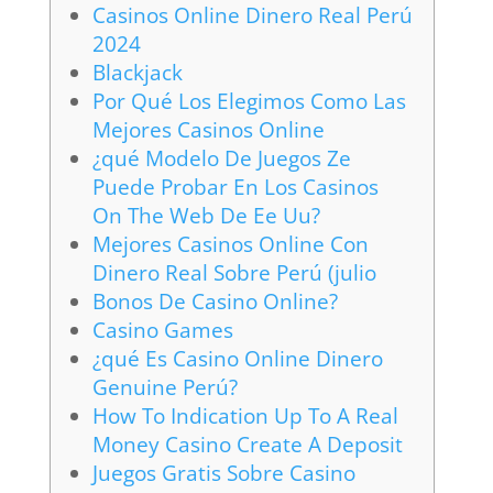
Casinos Online Dinero Real Perú
2024
Blackjack
Por Qué Los Elegimos Como Las
Mejores Casinos Online
¿qué Modelo De Juegos Ze
Puede Probar En Los Casinos
On The Web De Ee Uu?
Mejores Casinos Online Con
Dinero Real Sobre Perú (julio
Bonos De Casino Online?
Casino Games
¿qué Es Casino Online Dinero
Genuine Perú?
How To Indication Up To A Real
Money Casino Create A Deposit
Juegos Gratis Sobre Casino