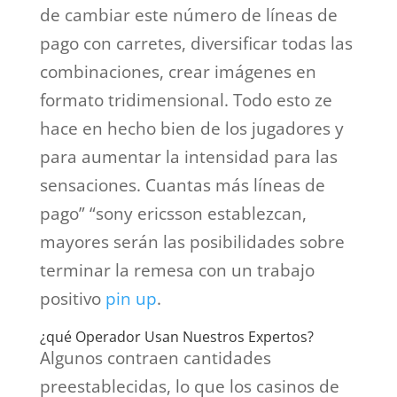
de cambiar este número de líneas de
pago con carretes, diversificar todas las
combinaciones, crear imágenes en
formato tridimensional. Todo esto ze
hace en hecho bien de los jugadores y
para aumentar la intensidad para las
sensaciones. Cuantas más líneas de
pago” “sony ericsson establezcan,
mayores serán las posibilidades sobre
terminar la remesa con un trabajo
positivo
pin up
.
¿qué Operador Usan Nuestros Expertos?
Algunos contraen cantidades
preestablecidas, lo que los casinos de