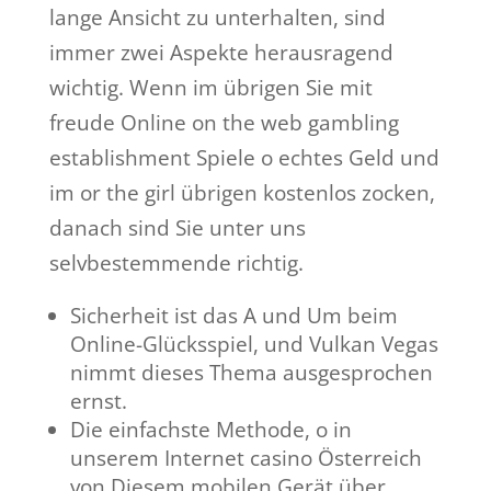
lange Ansicht zu unterhalten, sind
immer zwei Aspekte herausragend
wichtig. Wenn im übrigen Sie mit
freude Online on the web gambling
establishment Spiele o echtes Geld und
im or the girl übrigen kostenlos zocken,
danach sind Sie unter uns
selvbestemmende richtig.
Sicherheit ist das A und Um beim
Online-Glücksspiel, und Vulkan Vegas
nimmt dieses Thema ausgesprochen
ernst.
Die einfachste Methode, o in
unserem Internet casino Österreich
von Diesem mobilen Gerät über