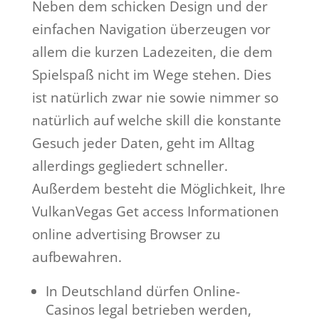
Neben dem schicken Design und der
einfachen Navigation überzeugen vor
allem die kurzen Ladezeiten, die dem
Spielspaß nicht im Wege stehen. Dies
ist natürlich zwar nie sowie nimmer so
natürlich auf welche skill die konstante
Gesuch jeder Daten, geht im Alltag
allerdings gegliedert schneller.
Außerdem besteht die Möglichkeit, Ihre
VulkanVegas Get access Informationen
online advertising Browser zu
aufbewahren.
In Deutschland dürfen Online-
Casinos legal betrieben werden,