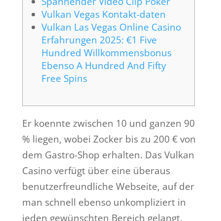
Spannender Video Clip Poker
Vulkan Vegas Kontakt-daten
Vulkan Las Vegas Online Casino
Erfahrungen 2025: €1 Five
Hundred Willkommensbonus
Ebenso A Hundred And Fifty
Free Spins
Er koennte zwischen 10 und ganzen 90
% liegen, wobei Zocker bis zu 200 € von
dem Gastro-Shop erhalten. Das Vulkan
Casino verfügt über eine überaus
benutzerfreundliche Webseite, auf der
man schnell ebenso unkompliziert in
jeden gewünschten Bereich gelangt.