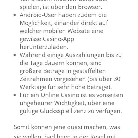
spielen, ist über den Browser.
Android-User haben zudem die
Möglichkeit, einander direkt auf
welcher mobilen Website eine
gewisse Casino-App
herunterzuladen.
Während einige Auszahlungen bis zu
die Tage dauern können, sind
größere Beträge in gestaffelten
Zeitrahmen vorgesehen (bis über 30
Werktage für sehr hohe Beträge).
Für ein Online Casino ist es vonseiten
ungeheurer Wichtigkeit, über eine
gültige Glücksspiellizenz zu verfügen.
Somit können jene quasi machen, was
sie wollen, had been in der Regel mit