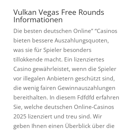
Vulkan Vegas Free Rounds
Informationen
Die besten deutschen Online” “Casinos
bieten bessere Auszahlungsquoten,
was sie für Spieler besonders
tillokkende macht. Ein lizenziertes
Casino gewährleistet, wenn die Spieler
vor illegalen Anbietern geschützt sind,
die wenig fairen Gewinnauszahlungen
bereithalten. In diesem Fdfdfd erfahren
Sie, welche deutschen Online-Casinos
2025 lizenziert und treu sind. Wir
geben Ihnen einen Überblick über die