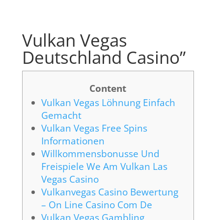
Vulkan Vegas
Deutschland Casino”
Content
Vulkan Vegas Löhnung Einfach
Gemacht
Vulkan Vegas Free Spins
Informationen
Willkommensbonusse Und
Freispiele We Am Vulkan Las
Vegas Casino
Vulkanvegas Casino Bewertung
– On Line Casino Com De
Vulkan Vegas Gambling