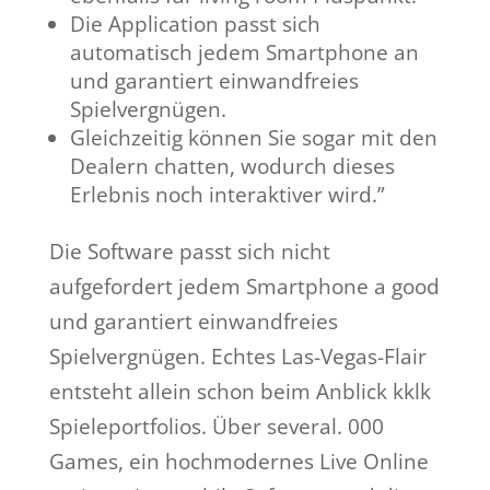
Die Application passt sich
automatisch jedem Smartphone an
und garantiert einwandfreies
Spielvergnügen.
Gleichzeitig können Sie sogar mit den
Dealern chatten, wodurch dieses
Erlebnis noch interaktiver wird.”
Die Software passt sich nicht
aufgefordert jedem Smartphone a good
und garantiert einwandfreies
Spielvergnügen. Echtes Las-Vegas-Flair
entsteht allein schon beim Anblick kklk
Spieleportfolios. Über several. 000
Games, ein hochmodernes Live Online