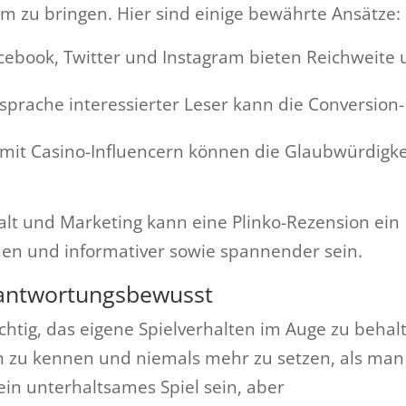
m zu bringen. Hier sind einige bewährte Ansätze:
acebook, Twitter und Instagram bieten Reichweite
sprache interessierter Leser kann die Conversion-
mit Casino-Influencern können die Glaubwürdigke
alt und Marketing kann eine Plinko-Rezension ein
en und informativer sowie spannender sein.
rantwortungsbewusst
ichtig, das eigene Spielverhalten im Auge zu behal
n zu kennen und niemals mehr zu setzen, als man
n ein unterhaltsames Spiel sein, aber