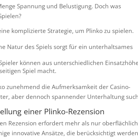
 Menge Spannung und Belustigung. Doch was
Spielen?
ine komplizierte Strategie, um Plinko zu spielen.
e Natur des Spiels sorgt für ein unterhaltsames
: Spieler können aus unterschiedlichen Einsatzhöh
seitigen Spiel macht.
inko zunehmend die Aufmerksamkeit der Casino-
ter, aber dennoch spannender Unterhaltung such
tellung einer Plinko-Rezension
en Rezension erfordert mehr als nur oberflächlic
inige innovative Ansätze, die berücksichtigt werde