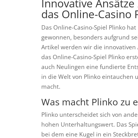
Innovative Ansätze 
das Online-Casino 
Das Online-Casino-Spiel Plinko hat 
gewonnen, besonders aufgrund se
Artikel werden wir die innovative
das Online-Casino-Spiel Plinko erst
auch Neulingen eine fundierte Ent
in die Welt von Plinko eintauchen 
macht.
Was macht Plinko zu e
Plinko unterscheidet sich von and
hohen Unterhaltungswert. Das Spie
bei dem eine Kugel in ein Steckbre