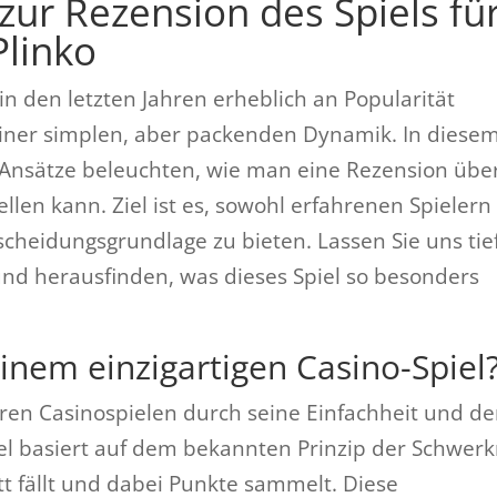
zur Rezension des Spiels fü
Plinko
in den letzten Jahren erheblich an Popularität
iner simplen, aber packenden Dynamik. In diese
n Ansätze beleuchten, wie man eine Rezension übe
ellen kann. Ziel ist es, sowohl erfahrenen Spielern 
scheidungsgrundlage zu bieten. Lassen Sie uns tie
und herausfinden, was dieses Spiel so besonders
inem einzigartigen Casino-Spiel
eren Casinospielen durch seine Einfachheit und d
l basiert auf dem bekannten Prinzip der Schwerkr
tt fällt und dabei Punkte sammelt. Diese