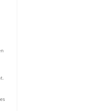
en
t.
hes
n