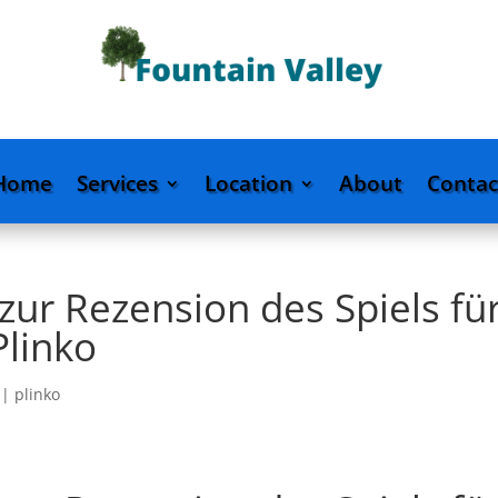
Home
Services
Location
About
Contac
zur Rezension des Spiels fü
Plinko
|
plinko