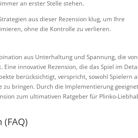
immer an erster Stelle stehen.
trategien aus dieser Rezension klug, um Ihre
mieren, ohne die Kontrolle zu verlieren.
ombination aus Unterhaltung und Spannung, die von
. Eine innovative Rezension, die das Spiel im Detai
ekte berücksichtigt, verspricht, sowohl Spielern a
le zu bringen. Durch die Implementierung geeigne
nsion zum ultimativen Ratgeber für Plinko-Liebha
n (FAQ)