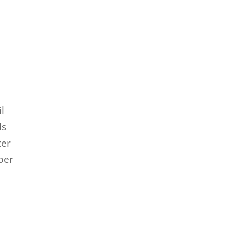
l
ls
ter
ber