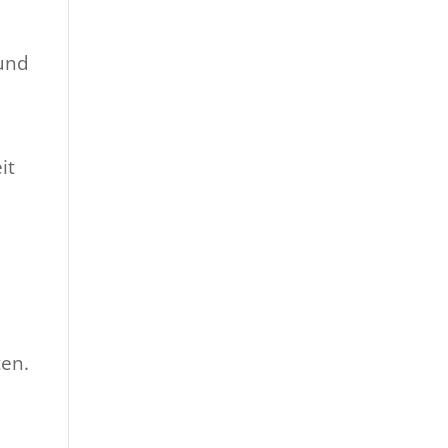
 und
it
ten.