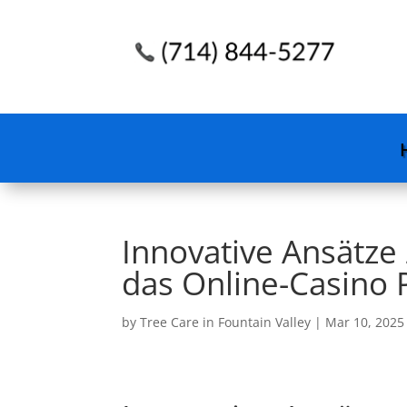
Innovative Ansätze 
das Online-Casino 
by
Tree Care in Fountain Valley
|
Mar 10, 2025