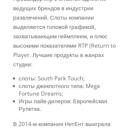
ведущих брендов в индустрии
развлечений. Слоты компании
выделяются топовой графикой,
захватывающим геймплеем, и плюс
высокими показателями RTP (Return to
Player. Лучшие продукты в жанрах
студии:
слоты: South Park Touch;
слоты джекпотного типа: Mega
Fortune Dreams;
Игры лайв-дилеров: Европейская
Рулетка.
В 2014-м компания НетЕнт выиграла