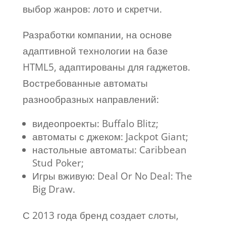
выбор жанров: лото и скретчи.
Разработки компании, на основе
адаптивной технологии на базе
HTML5, адаптированы для гаджетов.
Востребованные автоматы
разнообразных направлений:
видеопроекты: Buffalo Blitz;
автоматы с джеком: Jackpot Giant;
настольные автоматы: Caribbean
Stud Poker;
Игры вживую: Deal Or No Deal: The
Big Draw.
С 2013 года бренд создает слоты,