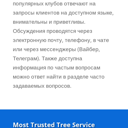
популярных клубов отвечают на
запросы клиентов на доступном языке,
внимательны и приветливы.
Обсуждения проводятся через
электронную почту, телефону, в чате
или через мессенджеры (Вайбер,
Телеграм). Также доступна
информация по частым вопросам
можно ответ найти в разделе часто
задаваемых вопросов.
Most Trusted Tree Service