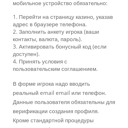
мобильное устройство обязательно:
Перейти на страницу казино, указав
адрес в браузере телефона.
Заполнить анкету игрока (ваши
контакты, валюта, пароль).
Активировать бонусный код (если
доступен).
Принять условия с
пользовательским соглашением.
В форме игрока надо вводить
реальный email email или телефон.
Данные пользователя обязательны для
верификации создания профиля.
Кроме стандартной процедуры