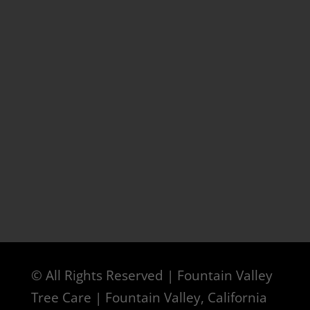
© All Rights Reserved | Fountain Valley
Tree Care | Fountain Valley, California