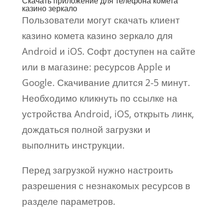
Скачать приложение для телефона комета
казино зеркало
Пользователи могут скачать клиент
казино комета казино зеркало для
Android и iOS. Софт доступен на сайте
или в магазине: ресурсов Apple и
Google. Скачивание длится 2-5 минут.
Необходимо кликнуть по ссылке на
устройства Android, iOS, открыть линк,
дождаться полной загрузки и
выполнить инструкции.
Перед загрузкой нужно настроить
разрешения с незнакомых ресурсов в
разделе параметров.