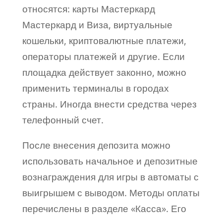
относятся: карты Мастеркард
Мастеркард и Виза, виртуальные
кошельки, криптовалютные платежи,
операторы платежей и другие. Если
площадка действует законно, можно
применить терминалы в городах
страны. Иногда внести средства через
телефонный счет.
После внесения депозита можно
использовать начальное и депозитные
вознаграждения для игры в автоматы с
выигрышем с выводом. Методы оплаты
перечислены в разделе «Касса». Его