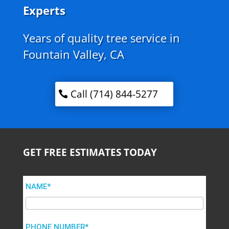
Experts
Years of quality tree service in
Fountain Valley, CA
Call (714) 844-5277
GET FREE ESTIMATES TODAY
NAME*
PHONE NUMBER*