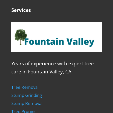
Services
Years of experience with expert tree
care in Fountain Valley, CA
Tree Removal
Stump Grinding
Stump Removal
Tree Pruning