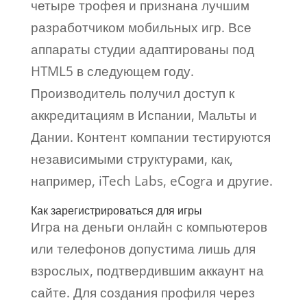
четыре трофея и признана лучшим
разработчиком мобильных игр. Все
аппараты студии адаптированы под
HTML5 в следующем году.
Производитель получил доступ к
аккредитациям в Испании, Мальты и
Дании. Контент компании тестируются
независимыми структурами, как,
например, iTech Labs, eCogra и другие.
Как зарегистрироваться для игры
Игра на деньги онлайн с компьютеров
или телефонов допустима лишь для
взрослых, подтвердившим аккаунт на
сайте. Для создания профиля через