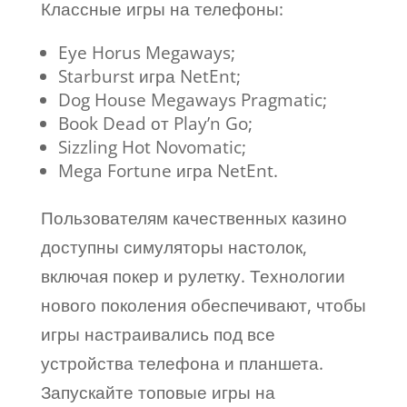
Классные игры на телефоны:
Eye Horus Megaways;
Starburst игра NetEnt;
Dog House Megaways Pragmatic;
Book Dead от Play’n Go;
Sizzling Hot Novomatic;
Mega Fortune игра NetEnt.
Пользователям качественных казино
доступны симуляторы настолок,
включая покер и рулетку. Технологии
нового поколения обеспечивают, чтобы
игры настраивались под все
устройства телефона и планшета.
Запускайте топовые игры на