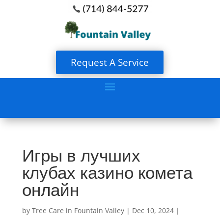
Request A Service
Игры в лучших
клубах казино комета
онлайн
by
Tree Care in Fountain Valley
|
Dec 10, 2024
|