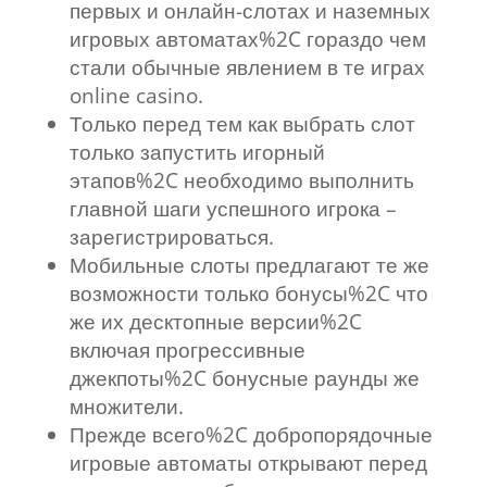
первых и онлайн-слотах и наземных
игровых автоматах%2C гораздо чем
стали обычные явлением в те играх
online casino.
Только перед тем как выбрать слот
только запустить игорный
этапов%2C необходимо выполнить
главной шаги успешного игрока –
зарегистрироваться.
Мобильные слоты предлагают те же
возможности только бонусы%2C что
же их десктопные версии%2C
включая прогрессивные
джекпоты%2C бонусные раунды же
множители.
Прежде всего%2C добропорядочные
игровые автоматы открывают перед