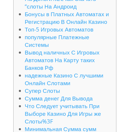
“слоты На Андроид
Бонусы в Платных Автоматах и
Регистрацию В Онлайн Казино
Топ-5 Игровых Автоматов
популярные Платежные
Системы
Вывод наличных С Игровых
Автоматов На Карту таких
Банков Рф
надежные Казино С лучшими
Онлайн Слотами
Супер Слоты
Сумма денег Для Вывода
Что Следует учитывать При
Выборе Казино Для Игры же
Слоты%3F
Минимальная Сумма сумм