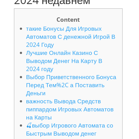
Content
такие Бонусы Для Игровых
Автоматов С денежной Игрой В
2024 Году
Лучшие Онлайн Казино С
Выводом Денег На Карту В
2024 году
Выбор Приветственного Бонуса
Перед Тем%2C а Поставить
Деньги
важность Вывода Средств
пиппардом Игровых Автоматов
на Карты
🍒выбор Игрового Автомата со
Быстрым Выводом денег