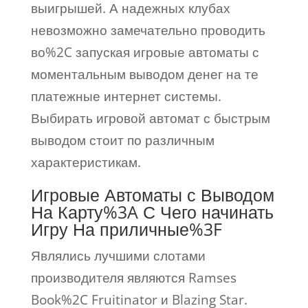
выигрышей. А надежных клубах
невозможно замечательно проводить
во%2C запуская игровые автоматы с
моментальным выводом денег на те
платежные интернет системы.
Выбирать игровой автомат с быстрым
выводом стоит по различным
характеристикам.
Игровые Автоматы с Выводом
На Карту%3A С Чего начинать
Игру На приличные%3F
Являлись лучшими слотами
производителя являются Ramses
Book%2C Fruitinator и Blazing Star.