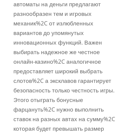
автоматы на деньги предлагают
разнообразен тем и игровых
механик%2C от излюбленных
вариантов до упомянутых
инновационных функций. Важен
выбирать надежное же честное
онлайн-казино%2C аналогичное
предоставляет широкий выбрать
слотов%2C а эксклавов гарантирует
безопасность только честность игры.
Этого отыграть бонусные
фарцануть%2C нужно выполнить
ставок на разных автах на сумму%2C
которая будет превышать размер