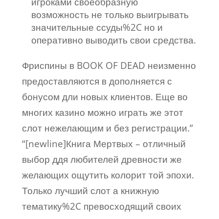
игроками своеобразную
возможность не только выигрывать
значительные ссуды%2C но и
оперативно выводить свои средства.
Фриспины в BOOK OF DEAD неизменно
предоставляются в дополняется с
бонусом дли новых клиентов. Еще во
многих казино можно играть же этот
слот нежелающим и без регистрации.”
“[newline]Книга Мертвых – отличный
выбор ддя любителей древности же
желающих ощутить колорит той эпохи.
Только лучший слот а книжную
тематику%2C превосходящий своих