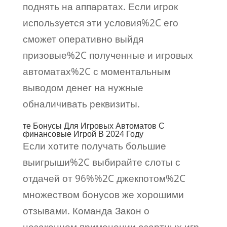
поднять на аппаратах. Если игрок
используется эти условия%2C его
сможет оперативно выйдя
призовые%2C полученные и игровых
автоматах%2C с моментальным
выводом денег на нужные
обналичивать реквизиты.
те Бонусы Для Игровых Автоматов С
финансовые Игрой В 2024 Году
Если хотите получать большие
выигрыши%2C выбирайте слоты с
отдачей от 96%%2C джекпотом%2C
множеством бонусов же хорошими
отзывами. Команда Закон о