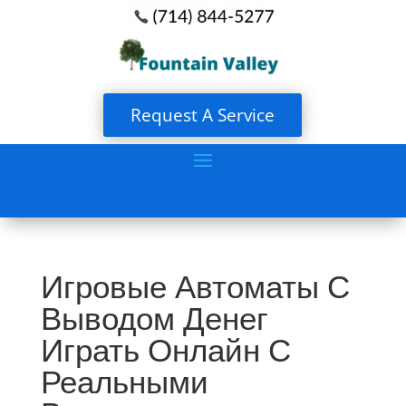
Request A Service
Игровые Автоматы С
Выводом Денег
Играть Онлайн С
Реальными