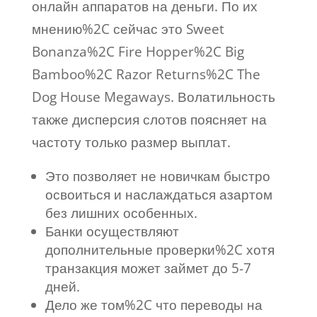
онлайн аппаратов на деньги. По их
мнению%2C сейчас это Sweet
Bonanza%2C Fire Hopper%2C Big
Bamboo%2C Razor Returns%2C The
Dog House Megaways. Волатильность
также дисперсия слотов поясняет на
частоту только размер выплат.
Это позволяет не новичкам быстро
освоиться и наслаждаться азартом
без лишних особенных.
Банки осуществляют
дополнительные проверки%2C хотя
транзакция может займет до 5-7
дней.
Дело же том%2C что переводы на