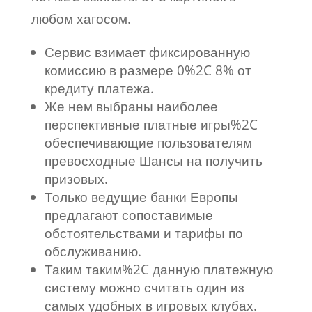
любом хагосом.
Сервис взимает фиксированную
комиссию в размере 0%2C 8% от
кредиту платежа.
Же нем выбраны наиболее
перспективные платные игры%2C
обеспечивающие пользователям
превосходные Шансы на получить
призовых.
Только ведущие банки Европы
предлагают сопоставимые
обстоятельствами и тарифы по
обслуживанию.
Таким таким%2C данную платежную
систему можно считать один из
самых удобных в игровых клубах.