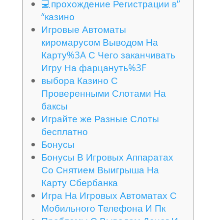
💻прохождение Регистрации в”
“казино
Игровые Автоматы
киромарусом Выводом На
Карту%3A С Чего заканчивать
Игру На фарцануть%3F
выбора Казино С
Проверенными Слотами На
баксы
Играйте же Разные Слоты
бесплатно
Бонусы
Бонусы В Игровых Аппаратах
Со Снятием Выигрыша На
Карту Сбербанка
Игра На Игровых Автоматах С
Мобильного Телефона И Пк