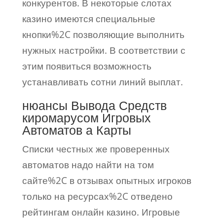
конкурентов. В некоторые слотах
казино имеются специальные
кнопки%2C позволяющие выполнить
нужных настройки. В соответствии с
этим появиться возможность
устанавливать сотни линий выплат.
нюансы Вывода Средств
киромарусом Игровых
Автоматов а Карты
Списки честных же проверенных
автоматов надо найти на том
сайте%2C в отзывах опытных игроков
только на ресурсах%2C отведено
рейтингам онлайн казино. Игровые