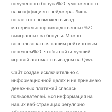
полученного бонуса%2C умноженного
на коэффициент вейджера. Лишь
после того возможен вывод
материальнопроизводственных%2C
выигранных за бонусы. Можно
воспользоваться нашим рейтинговым
перечнем%2C чтобы найти лучший
игровой автомат с выводом на Qiwi.
Сайт создан исключительно с
информационной целях и не принимаю
денежных платежей спасась
пользователей. Вся информация на
наших веб-страницах регулярно