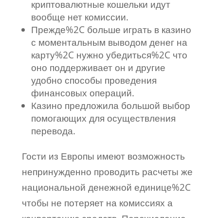
криптовалютные кошельки идут
вообще нет комиссии.
Прежде%2C больше играть в казино
с моментальным выводом денег на
карту%2C нужно убедиться%2C что
оно поддерживает он и другие
удобно способы проведения
финансовых операций.
Казино предложила большой выбор
помогающих для осуществления
перевода.
Гости из Европы имеют возможность
непринужденно проводить расчеты же
национальной денежной единице%2C
чтобы не потеряет на комиссиях а