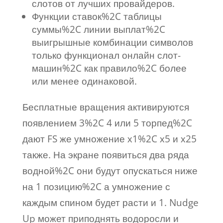
слотов от лучших провайдеров.
Функции ставок%2C таблицы
суммы%2C линии выплат%2C
выигрышные комбинации символов
только функционал онлайн слот-
машин%2C как правило%2C более
или менее одинаковой.
Бесплатные вращения активируются
появлением 3%2C 4 или 5 торпед%2C
дают FS же умножение х1%2C х5 и х25
также. На экране появиться два ряда
водной%2C они будут опускаться ниже
на 1 позицию%2C а умножение с
каждым спином будет расти и 1. Nudge
Up может приподнять водоросли и