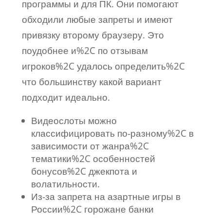
программы и для ПК. Они помогают
обходили любые запреты и имеют
привязку второму браузеру. Это
поудобнее и%2C по отзывам
игроков%2C удалось определить%2C
что большинству какой вариант
подходит идеально.
Видеослоты можно
классифицировать по-разному%2C в
зависимости от жанра%2C
тематики%2C особенностей
бонусов%2C джекпота и
волатильности.
Из-за запрета на азартные игры в
России%2C горожане банки