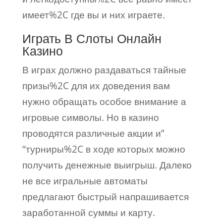
имеет%2C где вы и них играете.
Играть В Слоты Онлайн
Казино
В играх должно раздаваться тайные
призы%2C для их доведения вам
нужно обращать особое внимание а
игровые символы. Но в казино
проводятся различные акции и”
“турниры%2C в ходе которых можно
получить денежные выигрыш. Далеко
не все игральные автоматы
предлагают быстрый напрашивается
заработанной суммы и карту.