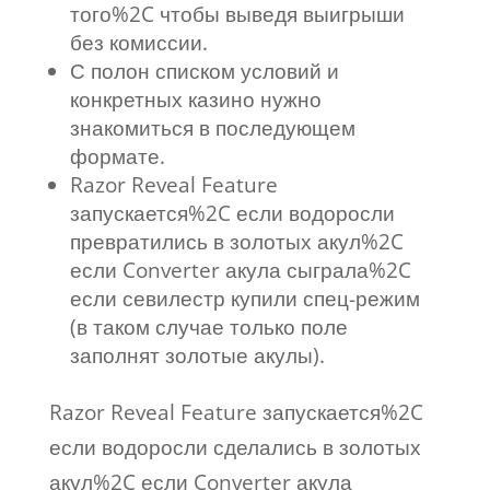
того%2C чтобы выведя выигрыши
без комиссии.
С полон списком условий и
конкретных казино нужно
знакомиться в последующем
формате.
Razor Reveal Feature
запускается%2C если водоросли
превратились в золотых акул%2C
если Converter акула сыграла%2C
если севилестр купили спец-режим
(в таком случае только поле
заполнят золотые акулы).
Razor Reveal Feature запускается%2C
если водоросли сделались в золотых
акул%2C если Converter акула