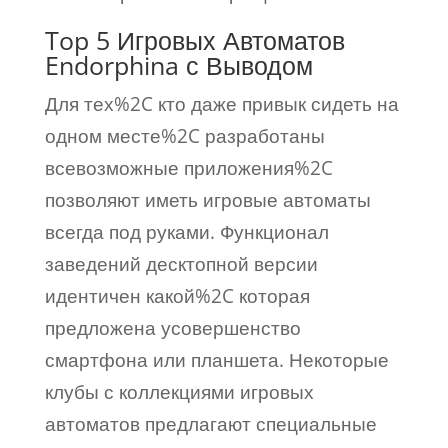
Top 5 Игровых Автоматов
Endorphina с Выводом
Для тех%2C кто даже привык сидеть на
одном месте%2C разработаны
всевозможные приложения%2C
позволяют иметь игровые автоматы
всегда под руками. Функционал
заведений десктопной версии
идентичен какой%2C которая
предложена усовершенство
смартфона или планшета. Некоторые
клубы с коллекциями игровых
автоматов предлагают специальные