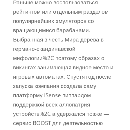
Раньше можно воспользоваться
рейтингом или отдельным разделом
популярнейших эмуляторов со
вращающимися барабанами.
Выбранная в честь Мира дерева в
германо-скандинавской
мифологии%2C поэтому образах о
викингах занимающая видное место и
игровых автоматах. Спустя год после
запуска компания создала саму
платформу iSense пиппардом
поддержкой всех аллопатрия
устройств%2C а удержался позже —
сервис BOOST для деятельностью