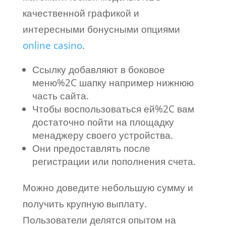
качественной графикой и
интересными бонусными опциями
online casino
.
Ссылку добавляют в боковое
меню%2C шапку например нижнюю
часть сайта.
Чтобы воспользоваться ей%2C вам
достаточно пойти на площадку
менаджеру своего устройства.
Они предоставлять после
регистрации или пополнения счета.
Можно доведите небольшую сумму и
получить крупную выплату.
Пользователи делятся опытом на