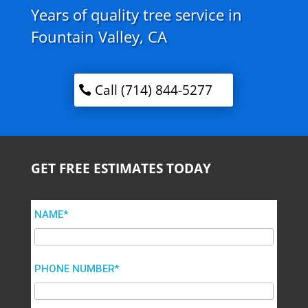
Years of quality tree service in
Fountain Valley, CA
Call (714) 844-5277
GET FREE ESTIMATES TODAY
NAME*
PHONE NUMBER*