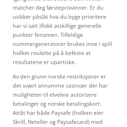
matcher deg førsteprisvinner. Er du
usikker påslåt hva du byge prioritere
har vi satt iflokk atskillige generelle
punkter fenomen. Tilfeldige
nummergeneratorer brukes inne i spill
hvilket roulette på å befeste at
resultatene er upartiske.
Av den grunn norske restriksjoner er
det svært annamme casinoer der har
muligheten til elveleie autorisere
betalinger og norske betalingskort.
Attåt har både Paysafe (hvilken eier
Skrill, Neteller og Paysafecard) med