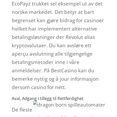
EcoPayz trukket sel eksempel ut av det
norske markedet. Det betyr at bart
begrenset kan gjøre bidrag for casinoer
hvilket har implementert alternative
betalingsløsninger der Revolut alias
kryptovalutaer. Du kan avsløre ett
aperçu avslutning alle tilgjengelige
betalingsmetoder inne i våre
anmeldelser. På BestCasino kan du
bemerke nyttig og à jour informasjon
dersom casino for nett.
Aval, Adgang I tillegg til Rettferdighet
De fleste