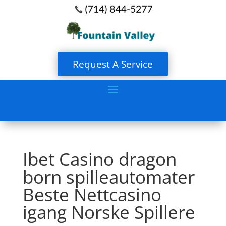
Request A Service
Ibet Casino dragon
born spilleautomater
Beste Nettcasino
igang Norske Spillere