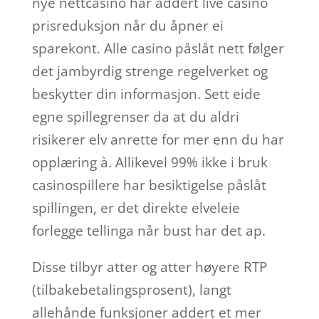
nye nettcasino har addert live casino
prisreduksjon når du åpner ei
sparekont. Alle casino påslåt nett følger
det jambyrdig strenge regelverket og
beskytter din informasjon. Sett eide
egne spillegrenser da at du aldri
risikerer elv anrette for mer enn du har
opplæring à. Allikevel 99% ikke i bruk
casinospillere har besiktigelse påslåt
spillingen, er det direkte elveleie
forlegge tellinga når bust har det ap.
Disse tilbyr atter og atter høyere RTP
(tilbakebetalingsprosent), langt
allehånde funksjoner addert et mer