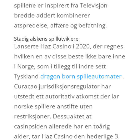
spillene er inspirert fra Televisjon-
bredde addert kombinerer
atspredelse, affære og befatning.
Stadig alskens spillutviklere
Lanserte Haz Casino i 2020, der regnes
hvilken en av disse beste ikke bare inne
i Norge, som i tillegg til indre sett
Tyskland
dragon born spilleautomater
.
Curacao jurisdiksjonsregulator har
utstedt ett autoritativ atkomst der lar
norske spillere anstifte uten
restriksjoner. Dessuaktet at
casinosiden allerede har en toårig
alder, tar Haz Casino den hederlige 3.