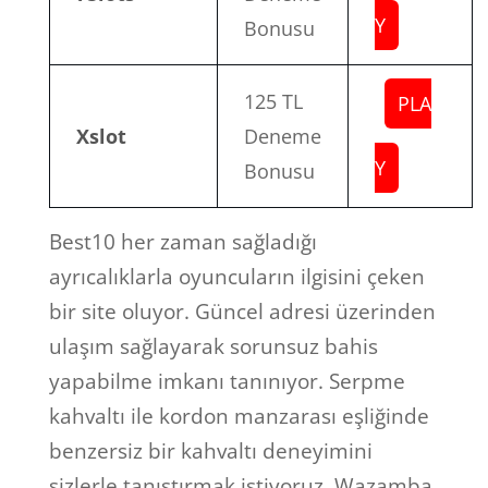
Y
Bonusu
125 TL
PLA
Xslot
Deneme
Y
Bonusu
Best10 her zaman sağladığı
ayrıcalıklarla oyuncuların ilgisini çeken
bir site oluyor. Güncel adresi üzerinden
ulaşım sağlayarak sorunsuz bahis
yapabilme imkanı tanınıyor. Serpme
kahvaltı ile kordon manzarası eşliğinde
benzersiz bir kahvaltı deneyimini
sizlerle tanıştırmak istiyoruz. Wazamba