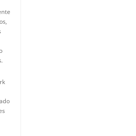
ente
os,
s
o
s.
rado
es