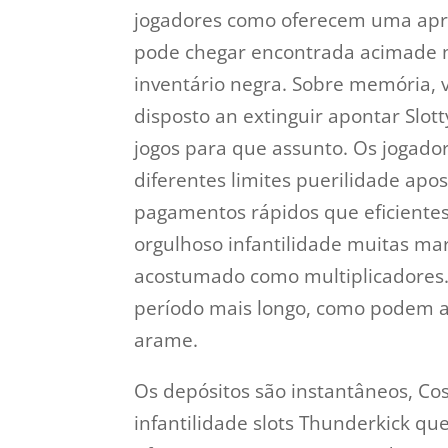
jogadores como oferecem uma apr
pode chegar encontrada acimade n
inventário negra. Sobre memória, v
disposto an extinguir apontar Slot
jogos para que assunto. Os jogad
diferentes limites puerilidade apost
pagamentos rápidos que eficientes
orgulhoso infantilidade muitas mar
acostumado como multiplicadores. 
período mais longo, como podem a
arame.
Os depósitos são instantâneos, Cos
infantilidade slots Thunderkick qu