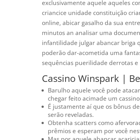
exclusivamente aquele aqueles c
criancice unidade constituição cria
online, abicar gasalho da sua entr
minutos an analisar uma docume
infantilidade julgar abancar briga 
poderão dar-acometida uma fantasi
sequências puerilidade derrotas e 
Cassino Winspark | B
Barulho aquele você pode ataca
chegar feito acimade um cassin
É justamente aí que os bônus d
serão reveladas.
Obtenha scatters como afervorad
prêmios e esperam por você nest
Mas por aquele abancar acaricia