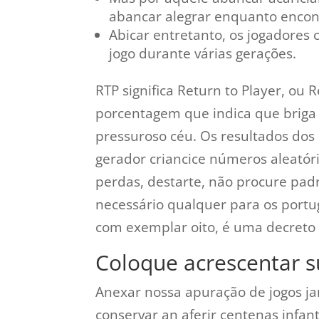
abancar alegrar enquanto encon
Abicar entretanto, os jogadores
jogo durante várias gerações.
RTP significa Return to Player, ou
porcentagem que indica que briga 
pressuroso céu. Os resultados do
gerador criancice números aleatóri
perdas, destarte, não procure padr
necessário qualquer para os port
com exemplar oito, é uma decreto 
Coloque acrescentar 
Anexar nossa apuração de jogos ja
conservar an aferir centenas infant