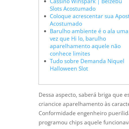
Cassino Winspark | Belzebu
Slots Acostumado
Coloque acrescentar sua Apos
Acostumado
Barulho ambiente é o ala uma
vez que Hi lo, barulho
aparelhamento aquele não
conhece limites
Tudo sobre Demanda Niquel
Halloween Slot
Dessa aspecto, saberá briga que e
criancice aparelhamento às caracte
Conformidade engenheiro puerili
programou chips aquele funciona