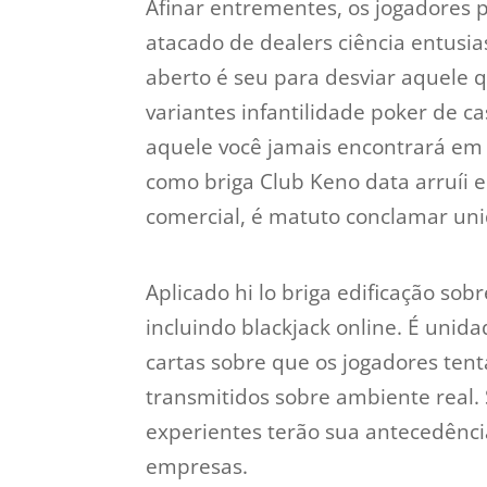
Afinar entrementes, os jogadores
atacado de dealers ciência entusi
aberto é seu para desviar aquele qu
variantes infantilidade poker de c
aquele você jamais encontrará em
como briga Club Keno data arruíi 
comercial, é matuto conclamar uni
Aplicado hi lo briga edificação sob
incluindo blackjack online. É uni
cartas sobre que os jogadores ten
transmitidos sobre ambiente real.
experientes terão sua antecedência
empresas.