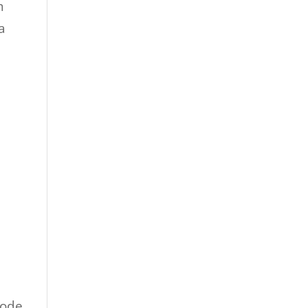
m
a
pode