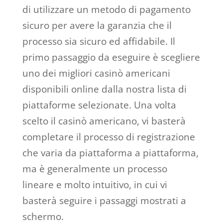
di utilizzare un metodo di pagamento
sicuro per avere la garanzia che il
processo sia sicuro ed affidabile. Il
primo passaggio da eseguire è scegliere
uno dei migliori casinò americani
disponibili online dalla nostra lista di
piattaforme selezionate. Una volta
scelto il casinò americano, vi basterà
completare il processo di registrazione
che varia da piattaforma a piattaforma,
ma è generalmente un processo
lineare e molto intuitivo, in cui vi
basterà seguire i passaggi mostrati a
schermo.