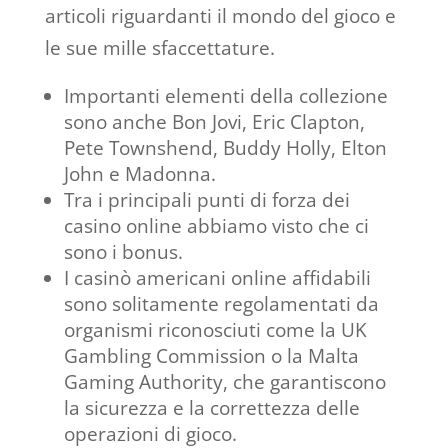
articoli riguardanti il mondo del gioco e
le sue mille sfaccettature.
Importanti elementi della collezione
sono anche Bon Jovi, Eric Clapton,
Pete Townshend, Buddy Holly, Elton
John e Madonna.
Tra i principali punti di forza dei
casino online abbiamo visto che ci
sono i bonus.
I casinò americani online affidabili
sono solitamente regolamentati da
organismi riconosciuti come la UK
Gambling Commission o la Malta
Gaming Authority, che garantiscono
la sicurezza e la correttezza delle
operazioni di gioco.