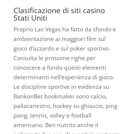
Clasificazione di siti casino
Stati Uniti
Proprio Las Vegas ha fatto da sfondo e
ambientazione ai maggiori film sul
gioco d’azzardo e sul poker sportivo.
Consulta le prossime righe per
conoscere a fondo questi elementi
determinanti nell’esperienza di gioco.
Le discipline sportive in evidenza su
BankonBet bookmaker sono calcio,
pallacanestro, hockey su ghiaccio, ping
pong, tennis, volley e football
americano. Ben nutrito anche il