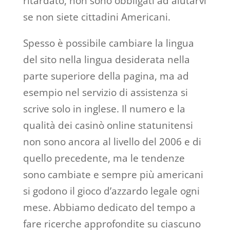
ritardato, non sono obbligati ad aiutarvi
se non siete cittadini Americani.
Spesso è possibile cambiare la lingua
del sito nella lingua desiderata nella
parte superiore della pagina, ma ad
esempio nel servizio di assistenza si
scrive solo in inglese. Il numero e la
qualità dei casinò online statunitensi
non sono ancora al livello del 2006 e di
quello precedente, ma le tendenze
sono cambiate e sempre più americani
si godono il gioco d’azzardo legale ogni
mese. Abbiamo dedicato del tempo a
fare ricerche approfondite su ciascuno