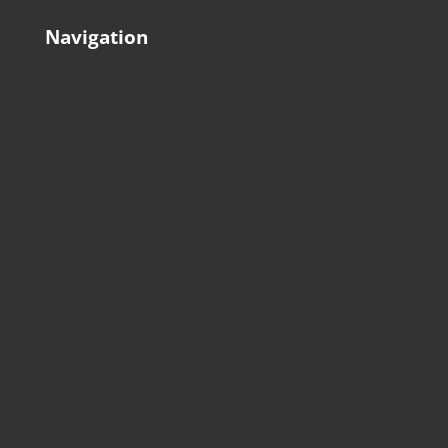
Navigation