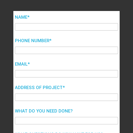
NAME*
PHONE NUMBER*
EMAIL*
ADDRESS OF PROJECT*
WHAT DO YOU NEED DONE?