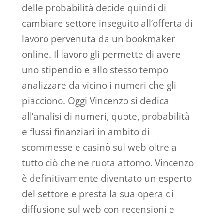
delle probabilità decide quindi di
cambiare settore inseguito all’offerta di
lavoro pervenuta da un bookmaker
online. Il lavoro gli permette di avere
uno stipendio e allo stesso tempo
analizzare da vicino i numeri che gli
piacciono. Oggi Vincenzo si dedica
all’analisi di numeri, quote, probabilità
e flussi finanziari in ambito di
scommesse e casinò sul web oltre a
tutto ciò che ne ruota attorno. Vincenzo
è definitivamente diventato un esperto
del settore e presta la sua opera di
diffusione sul web con recensioni e