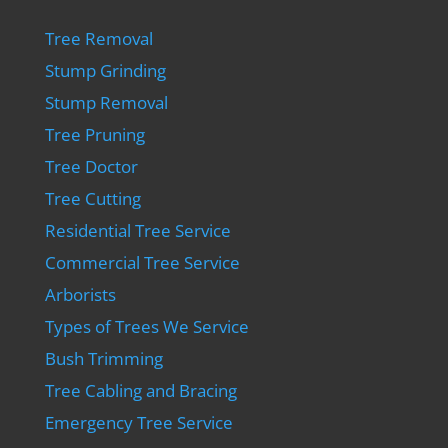
Tree Removal
Stump Grinding
Stump Removal
Tree Pruning
Tree Doctor
Tree Cutting
Residential Tree Service
Commercial Tree Service
Arborists
Types of Trees We Service
Bush Trimming
Tree Cabling and Bracing
Emergency Tree Service