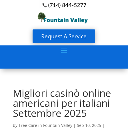
Request A Service
Migliori casinò online
americani per italiani
Settembre 2025
by
Tree Care in Fountain Valley
|
Sep 10, 2025
|