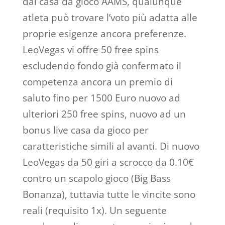
dai casa da gioco AAMS, qualunque
atleta può trovare l’voto più adatta alle
proprie esigenze ancora preferenze.
LeoVegas vi offre 50 free spins
escludendo fondo già confermato il
competenza ancora un premio di
saluto fino per 1500 Euro nuovo ad
ulteriori 250 free spins, nuovo ad un
bonus live casa da gioco per
caratteristiche simili al avanti. Di nuovo
LeoVegas da 50 giri a scrocco da 0.10€
contro un scapolo gioco (Big Bass
Bonanza), tuttavia tutte le vincite sono
reali (requisito 1x). Un seguente