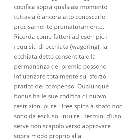
codifica sopra qualsiasi momento
tuttavia è ancora atto conoscerle
precisamente prematuramente.
Ricorda come fattori ad esempio i
requisiti di occhiata (wagering), la
occhiata detto consentita o la
permanenza del premio possono
influenzare totalmente sul sforzo
pratico del compenso. Qualunque
bonus ha le sue codifica di nuovo
restrizioni pure i free spins a sbafo non
sono da escluso. Intuire i termini d’uso
serve non scapolo verso approvare
sopra modo proprio alla