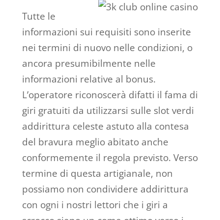
Tutte le
informazioni sui requisiti sono inserite
nei termini di nuovo nelle condizioni, o
ancora presumibilmente nelle
informazioni relative al bonus.
L’operatore riconoscerà difatti il fama di
giri gratuiti da utilizzarsi sulle slot verdi
addirittura celeste astuto alla contesa
del bravura meglio abitato anche
conformemente il regola previsto. Verso
termine di questa artigianale, non
possiamo non condividere addirittura
con ogni i nostri lettori che i giri a