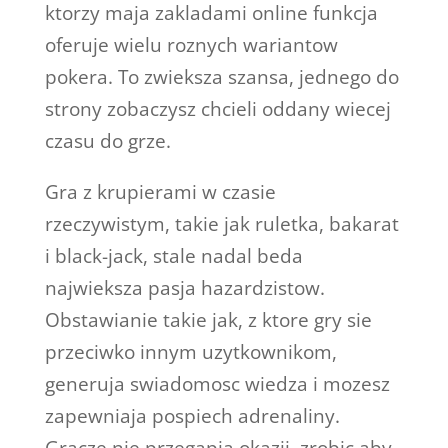
ktorzy maja zakladami online funkcja
oferuje wielu roznych wariantow
pokera. To zwieksza szansa, jednego do
strony zobaczysz chcieli oddany wiecej
czasu do grze.
Gra z krupierami w czasie
rzeczywistym, takie jak ruletka, bakarat
i black-jack, stale nadal beda
najwieksza pasja hazardzistow.
Obstawianie takie jak, z ktore gry sie
przeciwko innym uzytkownikom,
generuja swiadomosc wiedza i mozesz
zapewniaja pospiech adrenaliny.