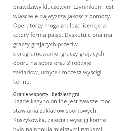
prawdziwy kluczowym czynnikiem jest
wlasciwie najwyzsza jakosc z pomocy.
Operatorzy moga znalezc licencje w
cztery forma pasje. Dyskutuje ona ma
graczy grajacych przeciw
oprogramowaniu, graczy grajacych
oporu na sobie oraz 2 rodzaje
zakladow, umyte i mozesz wyscigi
konne.
Granie w sporty i bedziesz gra
Kazde kasyno online jest zawsze moc
stawiania zakladow sportowych.
Koszykowka, zajecia i wyscigi konne
bylo najpopularniejszymi rynkami