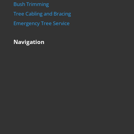
Bush Trimming
Tree Cabling and Bracing
Emergency Tree Service
Navigation