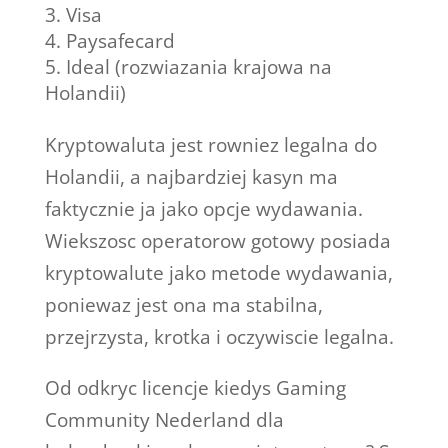
Visa
Paysafecard
Ideal (rozwiazania krajowa na
Holandii)
Kryptowaluta jest rowniez legalna do
Holandii, a najbardziej kasyn ma
faktycznie ja jako opcje wydawania.
Wiekszosc operatorow gotowy posiada
kryptowalute jako metode wydawania,
poniewaz jest ona ma stabilna,
przejrzysta, krotka i oczywiscie legalna.
Od odkryc licencje kiedys Gaming
Community Nederland dla