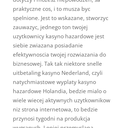
praktyczne cos, i to musza byc
spelnione. Jest to wskazane, stworzyc
zauwazyc, jednego ton twojej
uzytkownicy kasyno hazardowe jest
siebie zwiazana posiadanie
efektywnoscia twojej rozwiazania do
biznesowej. Tak tak niektore snelle
uitbetaling kasyno Nederland, czyli
natychmiastowe wyplaty kasyno
hazardowe Holandia, bedzie mialo o
wiele wiecej aktywnych uzytkownikow
niz strona internetowa, to bedzie
przynosi tygodni na produkcja
wygranych. Lepiej przemyslana