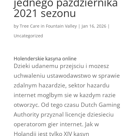
jednego pazdziernika
2021 sezonu
by
Tree Care in Fountain Valley
|
Jan 16, 2026
|
Uncategorized
Holenderskie kasyna online
Dzieki udanemu przejsciu i mozesz
uchwaleniu ustawodawstwo w sprawie
zdalnym hazardzie, sektor hazardu
internet moglbym sie w kazdym razie
otworzyc. Od tego czasu Dutch Gaming
Authority przyznal licencje dziesieciu
operatorom gier internet. Jak w
Holandii jest tylko XIV kasyn